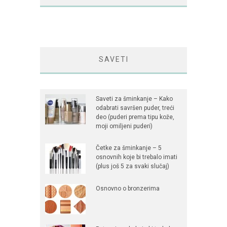
SAVETI
Saveti za šminkanje – Kako
odabrati savršen puder, treći
deo (puderi prema tipu kože,
moji omiljeni puderi)
Četke za šminkanje – 5
osnovnih koje bi trebalo imati
(plus još 5 za svaki slučaj)
Osnovno o bronzerima