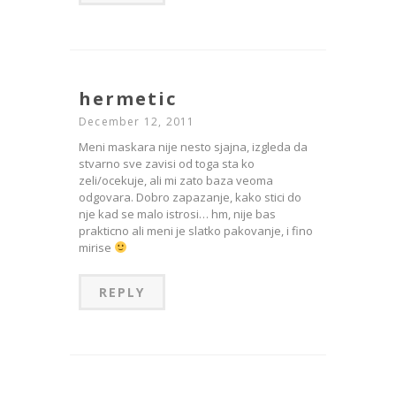
hermetic
December 12, 2011
Meni maskara nije nesto sjajna, izgleda da
stvarno sve zavisi od toga sta ko
zeli/ocekuje, ali mi zato baza veoma
odgovara. Dobro zapazanje, kako stici do
nje kad se malo istrosi… hm, nije bas
prakticno ali meni je slatko pakovanje, i fino
mirise
REPLY