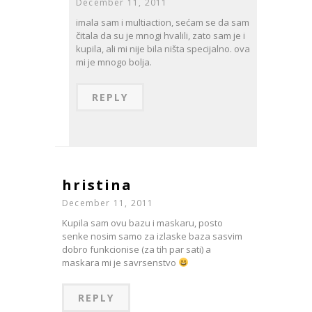
December 11, 2011
imala sam i multiaction, sećam se da sam
čitala da su je mnogi hvalili, zato sam je i
kupila, ali mi nije bila ništa specijalno. ova
mi je mnogo bolja.
REPLY
hristina
December 11, 2011
Kupila sam ovu bazu i maskaru, posto
senke nosim samo za izlaske baza sasvim
dobro funkcionise (za tih par sati) a
maskara mi je savrsenstvo
REPLY