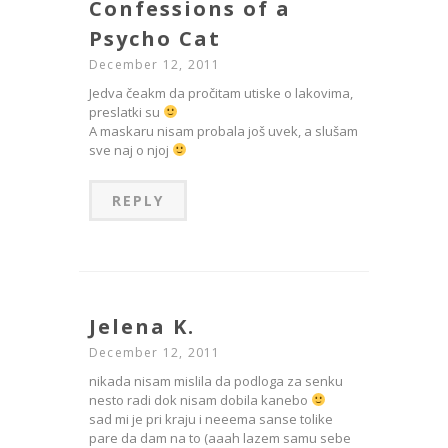
Confessions of a
Psycho Cat
December 12, 2011
Jedva čeakm da pročitam utiske o lakovima,
preslatki su
A maskaru nisam probala još uvek, a slušam
sve naj o njoj
REPLY
Jelena K.
December 12, 2011
nikada nisam mislila da podloga za senku
nesto radi dok nisam dobila kanebo
sad mi je pri kraju i neeema sanse tolike
pare da dam na to (aaah lazem samu sebe