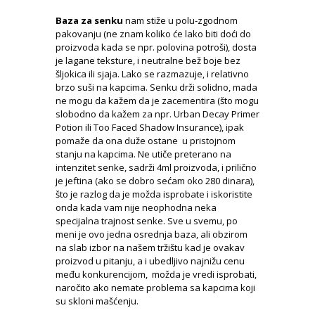
Baza za senku
nam stiže u polu-zgodnom
pakovanju (ne znam koliko će lako biti doći do
proizvoda kada se npr. polovina potroši), dosta
je lagane teksture, i neutralne bež boje bez
šljokica ili sjaja. Lako se razmazuje, i relativno
brzo suši na kapcima. Senku drži solidno, mada
ne mogu da kažem da je zacementira (što mogu
slobodno da kažem za npr. Urban Decay Primer
Potion ili Too Faced Shadow Insurance), ipak
pomaže da ona duže ostane u pristojnom
stanju na kapcima. Ne utiče preterano na
intenzitet senke, sadrži 4ml proizvoda, i prilično
je jeftina (ako se dobro sećam oko 280 dinara),
što je razlog da je možda isprobate i iskoristite
onda kada vam nije neophodna neka
specijalna trajnost senke. Sve u svemu, po
meni je ovo jedna osrednja baza, ali obzirom
na slab izbor na našem tržištu kad je ovakav
proizvod u pitanju, a i ubedljivo najnižu cenu
među konkurencijom, možda je vredi isprobati,
naročito ako nemate problema sa kapcima koji
su skloni mašćenju.