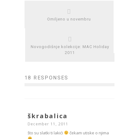
Omiljeno u novembru
Novogodišnje kolekcije: MAC Holiday
2011
18 RESPONSES
škrabalica
December 11, 2011
što su slatki ti lakići
čekam utiske o njima