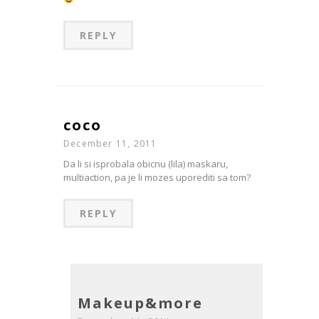
REPLY
coco
December 11, 2011
Da li si isprobala obicnu (lila) maskaru,
multiaction, pa je li mozes uporediti sa tom?
REPLY
Makeup&more