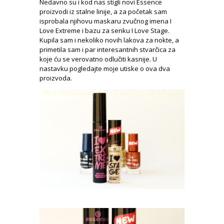
Nedavno su i kod nas stigli novi Essence
proizvodi iz stalne linije, a za početak sam
isprobala njihovu maskaru zvučnog imena I
Love Extreme i bazu za senku I Love Stage.
Kupila sam i nekoliko novih lakova za nokte, a
primetila sam i par interesantnih stvarčica za
koje ću se verovatno odlučiti kasnije. U
nastavku pogledajte moje utiske o ova dva
proizvoda.