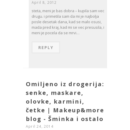
April 8, 2012
steta, meni je bas dobra – kupila sam vec
drugu. i primetila sam da mi je najbolja
posle desetak dana, kad se malo osusi,
mada pred kraj, kad mi se vec presusila, i
meni je pocela da se mrvi…
REPLY
Omiljeno iz drogerija:
senke, maskare,
olovke, karmini,
četke | Makeup&more
blog - Šminka i ostalo
April 24, 2014