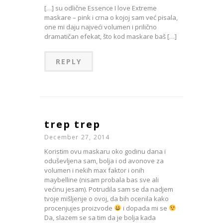
[…] su odlične Essence I love Extreme
maskare – pink i crna o kojoj sam već pisala,
one mi daju najveći volumen i prilično
dramatičan efekat, što kod maskare baš […]
REPLY
trep trep
December 27, 2014
Koristim ovu maskaru oko godinu dana i
oduševljena sam, bolja i od avonove za
volumen i nekih max faktor i onih
maybelline (nisam probala bas sve ali
većinu jesam). Potrudila sam se da nadjem
tvoje mišljenje o ovoj, da bih ocenila kako
procenjujes proizvode
i dopada mi se
Da, slazem se sa tim da je bolja kada