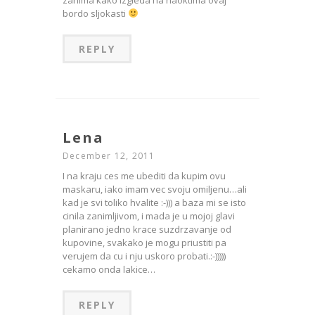
zanima kako izgleda na naoktima ovaj
bordo sljokasti
REPLY
Lena
December 12, 2011
I na kraju ces me ubediti da kupim ovu
maskaru, iako imam vec svoju omiljenu…ali
kad je svi toliko hvalite :-))) a baza mi se isto
cinila zanimljivom, i mada je u mojoj glavi
planirano jedno krace suzdrzavanje od
kupovine, svakako je mogu priustiti pa
verujem da cu i nju uskoro probati.:-)))))
cekamo onda lakice…
REPLY