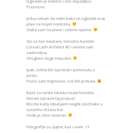
Izgledalo je efektno i vrlo dopadljivo.
Praznicno.
Jedva cekam da vidim kako ce izgledati ovaj
plavi na tvojim nokticima.
Slaba sam na plave i zelene nijanse.
Sto se tice maskare, trenutno koristim
L’oreal Lash Architect 4D i veoma sam
zadovoljna.
Vrtoglavo duge trepuske.
Ipak, volela bih isprobati i pomenutu u
postu.
Pravo sam majmunce, sve bih probala.
Baze za senke nikada nisam koristila.
Moram ispraviti taj propust.
Mozda kada otputujem negde, kod bake u
susednu drzavu bar.
Ovde je izbor mizeran.
Fotografije su sjajne, kao i uvek. <3