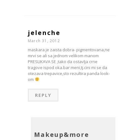
jelenche
March 31, 2012
maskara je zaista dobra- pigmentovana,ne
mrvi se ali sa jednom velikom manom
PRESLIKAVA SE ,tako da ostavlja crne
tragove ispod oka.bar meni,tj.cini mi se da
otezava trepavice,sto rezultira panda look-
om
REPLY
Makeup&more