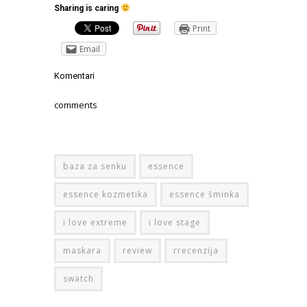
Sharing is caring
Print
Email
Komentari
comments
baza za senku
essence
essence kozmetika
essence šminka
i love extreme
i love stage
maskara
review
rrecenzija
swatch