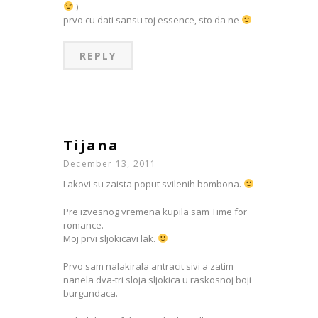
)
prvo cu dati sansu toj essence, sto da ne
REPLY
Tijana
December 13, 2011
Lakovi su zaista poput svilenih bombona.
Pre izvesnog vremena kupila sam Time for
romance.
Moj prvi sljokicavi lak.
Prvo sam nalakirala antracit sivi a zatim
nanela dva-tri sloja sljokica u raskosnoj boji
burgundaca.