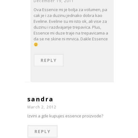
December 19, 2011
Ova Essence mi je bolja za volumen, pa
cak je i za duzinu jednako dobra kao
Eveline. Eveline su mi isto ok, ali vise za
duzinu i razdvajanje trepavica. Plus,
Essence mi duze traje na trepavicama a
da se ne skine ni mrvica. Dakle Essence
REPLY
sandra
March 2, 2012
Izvini a gde kupujes essence proizvode?
REPLY