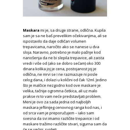
Maskara
mi je, sa druge strane, odlična. Kupila
sam je sa ne baš prevelikim očekivanjima, ali se
ispostavilo da daje odličan volumen
trepavicama, naročito ako se nanese u dva
sloja. Naravno, potrebno je malo pažnje kod
nanošenja da ne bi slepila trepavice, ali zaista
vredi i više od (ako se dobro sećam) oko 300
dinara kolika joj je cena, postojanost joj je
odlična, ne mrvi se i ne razmazuje ni posle
celog dana, i dolazi u količini od čak 12ml. Jedino
što je malčice nezgodno kod ove maskare je
velika, tačnije ogromna četkica, ali uz malo
prakse ni to vam neće predstavljati problem.
Meni je ovo za sada jedna od najboljih
maskara jeftinijeg cenovnog ranga kod nas, i
od srca vam je preporučujem – iako sam
svesna da svi imamo različite trepavice i od
maskare tražimo različite stvari, sigurna sam da
će se većini svideti.