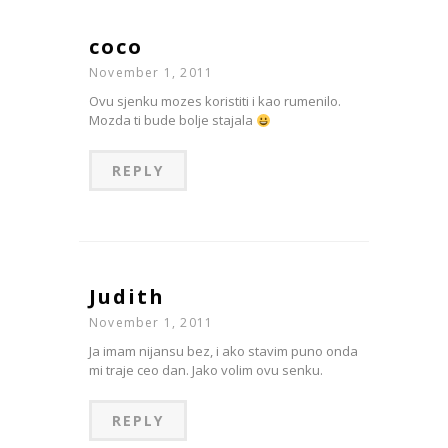
coco
November 1, 2011
Ovu sjenku mozes koristiti i kao rumenilo.
Mozda ti bude bolje stajala
REPLY
Judith
November 1, 2011
Ja imam nijansu bez, i ako stavim puno onda
mi traje ceo dan. Jako volim ovu senku.
REPLY