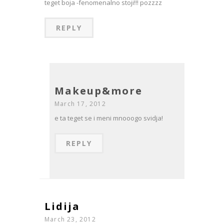
teget boja -fenomenalno stoji!!! pozzzz
REPLY
Makeup&more
March 17, 2012
e ta teget se i meni mnooogo svidja!
REPLY
Lidija
March 23, 2012