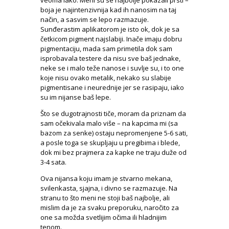
veoma lako. Meni su se najbolje pokazali prsti –
boja je najintenzivnija kad ih nanosim na taj
način, a sasvim se lepo razmazuje.
Sunđerastim aplikatorom je isto ok, dok je sa
četkicom pigment najslabiji. Inače imaju dobru
pigmentaciju, mada sam primetila dok sam
isprobavala testere da nisu sve baš jednake,
neke se i malo teže nanose i suvlje su, i to one
koje nisu ovako metalik, nekako su slabije
pigmentisane i neurednije jer se rasipaju, iako
su im nijanse baš lepe.
Što se dugotrajnosti tiče, moram da priznam da
sam očekivala malo više – na kapcima mi (sa
bazom za senke) ostaju nepromenjene 5-6 sati,
a posle toga se skupljaju u pregibima i blede,
dok mi bez prajmera za kapke ne traju duže od
3-4 sata.
Ova nijansa koju imam je stvarno mekana,
svilenkasta, sjajna, i divno se razmazuje. Na
stranu to što meni ne stoji baš najbolje, ali
mislim da je za svaku preporuku, naročito za
one sa možda svetlijim očima ili hladnijim
tenom.