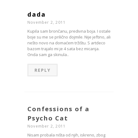
dada
November 2, 2011
Kupila sam brončanu, predivna boja. I ostale
boje su me se prilično dojmile. Nije jeftino, ali
nešto novo na domaćem tržištu. S artdeco
bazom trajalo mi je 4 sata bez micanja.
Onda sam ga skinula..
REPLY
Confessions of a
Psycho Cat
November 2, 2011
Nisam probala ništa od njih, iskreno, zbog