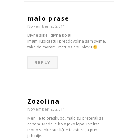
malo prase
November 2, 2011
Divne slike i divna boja!
Imam ljubicastu i prezdovoljna sam svime,
tako da moram uzeti jos onu plavu
REPLY
Zozolina
November 2, 2011
Meni je to preskupo, malo su preterali sa
cenom. Mada je boja jako lepa. Eveline
mono senke su slične teksture, a puno
jeftinije.