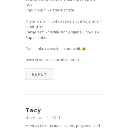
roza.
Poput pupoljka sterling ruze.
Mislim da bi mi dobro stajala ova boja, imam
hladniji ten.
Ranije sam koristila slicnu nijansu, doduse
Pupa senke.
Ovu senku cu svakako potraziti.
Uvek si nepresusna inspiracija.
REPLY
Tacy
November 1, 2011
Meni su iskreno malo skupe, pogotovo kad