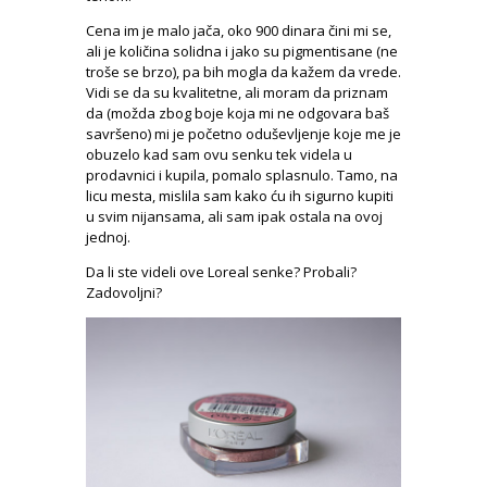
Cena im je malo jača, oko 900 dinara čini mi se,
ali je količina solidna i jako su pigmentisane (ne
troše se brzo), pa bih mogla da kažem da vrede.
Vidi se da su kvalitetne, ali moram da priznam
da (možda zbog boje koja mi ne odgovara baš
savršeno) mi je početno oduševljenje koje me je
obuzelo kad sam ovu senku tek videla u
prodavnici i kupila, pomalo splasnulo. Tamo, na
licu mesta, mislila sam kako ću ih sigurno kupiti
u svim nijansama, ali sam ipak ostala na ovoj
jednoj.
Da li ste videli ove Loreal senke? Probali?
Zadovoljni?