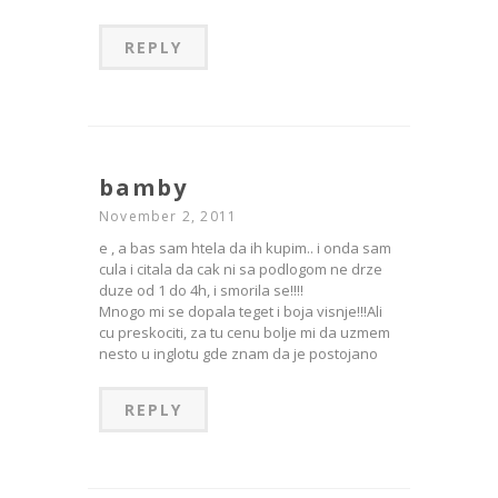
REPLY
bamby
November 2, 2011
e , a bas sam htela da ih kupim.. i onda sam
cula i citala da cak ni sa podlogom ne drze
duze od 1 do 4h, i smorila se!!!!
Mnogo mi se dopala teget i boja visnje!!!Ali
cu preskociti, za tu cenu bolje mi da uzmem
nesto u inglotu gde znam da je postojano
REPLY