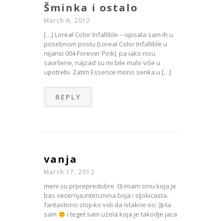
Šminka i ostalo
March 6, 2012
[…] Loreal Color Infallible – opisala sam ih u
posebnom postu (Loreal Color Infallible u
nijansi 004 Forever Pink), pa iako nisu
savršene, najzad su mi bile malo više u
upotrebi. Zatim Essence mono senka u […]
REPLY
vanja
March 17, 2012
meni su prprepredobre :0) imam crnu koja je
bas vecernja,intenzivna boja i sljokicasta-
fantasticno stoji-ko voli da istakne oci :)))-ta
sam
i teget sam uzela koja je takodje jaca