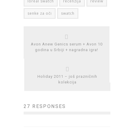
loreal swatch
recenzija
review
senke za oči
swatch
Avon Anew Genics serum + Avon 10
godina u Srbiji + nagradna igra!
Holiday 2011 – još prazničnih
kolekcija
27 RESPONSES