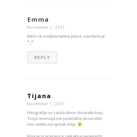
Emma
November 1, 2011
Meni se svidjela tamno plava, savršena je
*_*
REPLY
Tijana
November 1, 2011
Fotografije su zaista divno docarale boju.
Tvoja recenzija me podstakla da uvrstim
ovu senku na spisak zelja.
Boja je ocaravajuca, nekakva pepeljasto