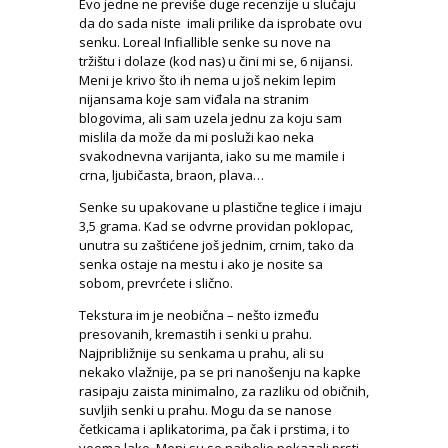
Evo jedne ne previše duge recenzije u slučaju
da do sada niste imali prilike da isprobate ovu
senku. Loreal Infiallible senke su nove na
tržištu i dolaze (kod nas) u čini mi se, 6 nijansi.
Meni je krivo što ih nema u još nekim lepim
nijansama koje sam viđala na stranim
blogovima, ali sam uzela jednu za koju sam
mislila da može da mi posluži kao neka
svakodnevna varijanta, iako su me mamile i
crna, ljubičasta, braon, plava…
Senke su upakovane u plastične teglice i imaju
3,5 grama. Kad se odvrne providan poklopac,
unutra su zaštićene još jednim, crnim, tako da
senka ostaje na mestu i ako je nosite sa
sobom, prevrćete i slično.
Tekstura im je neobična – nešto između
presovanih, kremastih i senki u prahu.
Najpribližnije su senkama u prahu, ali su
nekako vlažnije, pa se pri nanošenju na kapke
rasipaju zaista minimalno, za razliku od običnih,
suvljih senki u prahu. Mogu da se nanose
četkicama i aplikatorima, pa čak i prstima, i to