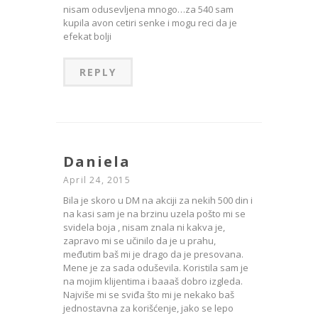
nisam odusevljena mnogo…za 540 sam
kupila avon cetiri senke i mogu reci da je
efekat bolji
REPLY
Daniela
April 24, 2015
Bila je skoro u DM na akciji za nekih 500 din i
na kasi sam je na brzinu uzela pošto mi se
svidela boja , nisam znala ni kakva je,
zapravo mi se učinilo da je u prahu,
međutim baš mi je drago da je presovana.
Mene je za sada oduševila. Koristila sam je
na mojim klijentima i baaaš dobro izgleda.
Najviše mi se sviđa što mi je nekako baš
jednostavna za korišćenje, jako se lepo