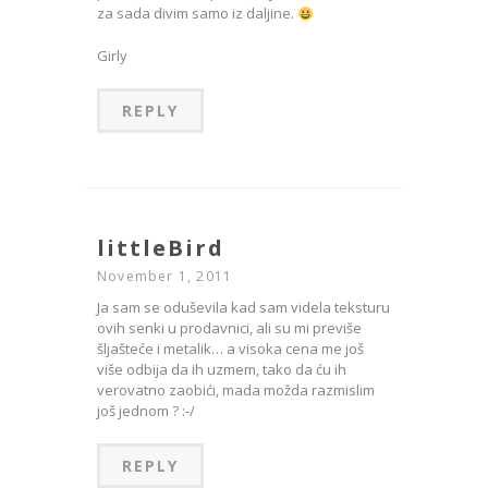
za sada divim samo iz daljine.
Girly
REPLY
littleBird
November 1, 2011
Ja sam se oduševila kad sam videla teksturu
ovih senki u prodavnici, ali su mi previše
šljašteće i metalik… a visoka cena me još
više odbija da ih uzmem, tako da ću ih
verovatno zaobići, mada možda razmislim
još jednom ? :-/
REPLY