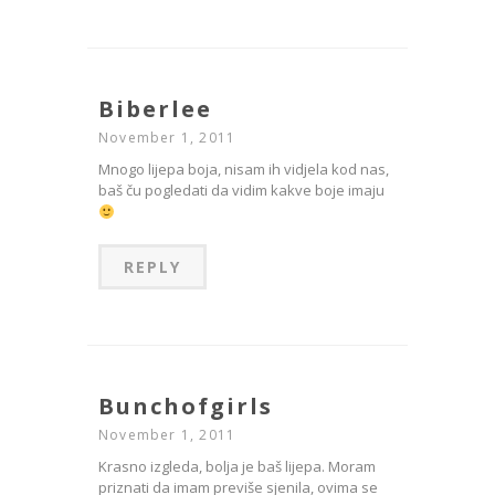
Biberlee
November 1, 2011
Mnogo lijepa boja, nisam ih vidjela kod nas,
baš ču pogledati da vidim kakve boje imaju
REPLY
Bunchofgirls
November 1, 2011
Krasno izgleda, bolja je baš lijepa. Moram
priznati da imam previše sjenila, ovima se