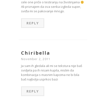
cele one priče o testiranju na životinjama
Ali priznajem da ova senka izgleda super,
sviđa mi se pakovanje mnogo.
REPLY
Chiribella
November 2, 2011
Ja sam ih gledala ali mi se tekstura nije baš
svidjela pa ih nisam kupila, mislim da
kombinacija s masnim kapcima ne bi bila
baš najbolja usprkos bazi
REPLY