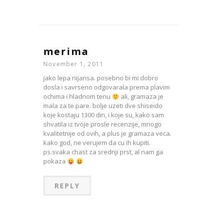
merima
November 1, 2011
jako lepa nijansa. posebno bi mi dobro
dosla i savrseno odgovarala prema plavim
ochima i hladnom tenu
ali, gramaza je
mala za te pare. bolje uzeti dve shiseido
koje kostaju 1300 din, i koje su, kako sam
shvatila iz tvoje prosle recenzije, mnogo
kvalitetnije od ovih, a plus je gramaza veca.
kako god, ne verujem da cu ih kupiti.
ps.svaka chast za srednji prst, al nam ga
pokaza
REPLY