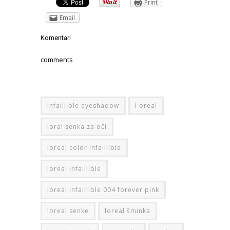
Print
Email
Komentari
comments
infaillible eyeshadow
l'oreal
loral senka za oči
loreal color infaillible
loreal infaillible
loreal infaillible 004 forever pink
loreal senke
loreal šminka