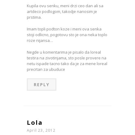
Kupila ovu senku, meni drzi ceo dan ali sa
artdeco podlogom, takodje nanosim je
prstima.
Imam topli podton koze i meni ova senka
stoji odlicno, pogotovu sto je ona neka toplo
roze nijansa…
Negde u komentarima je pisalo da loreal
testira na zivotinjama, sto posle provere na
netu ispade tacno tako da je za mene loreal
precrtan za ubuduce
REPLY
Lola
April 23, 2012