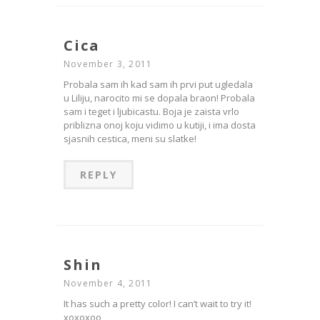
Cica
November 3, 2011
Probala sam ih kad sam ih prvi put ugledala
u Liliju, narocito mi se dopala braon! Probala
sam i teget i ljubicastu. Boja je zaista vrlo
priblizna onoj koju vidimo u kutiji, i ima dosta
sjasnih cestica, meni su slatke!
REPLY
Shin
November 4, 2011
It has such a pretty color! I can’t wait to try it!
xoxoxoo