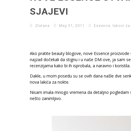
SJAJEVI
Zlatana
May 31, 2011
Essence
,
lakovi za
Ako pratite beauty blogove, nove Essence proizvode
najzad dočekali da stignu i u naše DM-ove, ja sam se 
recenzijama kako bi ih isprobala, a naravno i koristila.
Dakle, u mom posedu su se ovih dana našle dve sen
nova lakića za nokte.
Nisam imala mnogo vremena da detaljno pogledam sve 
nešto zanimljivo.
.