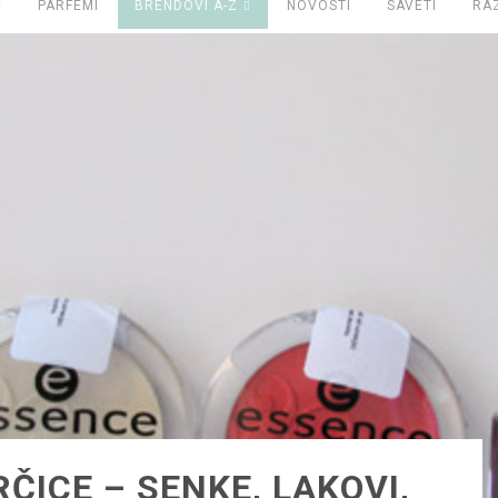
PARFEMI
BRENDOVI A-Z
NOVOSTI
SAVETI
RA
ČICE – SENKE, LAKOVI,