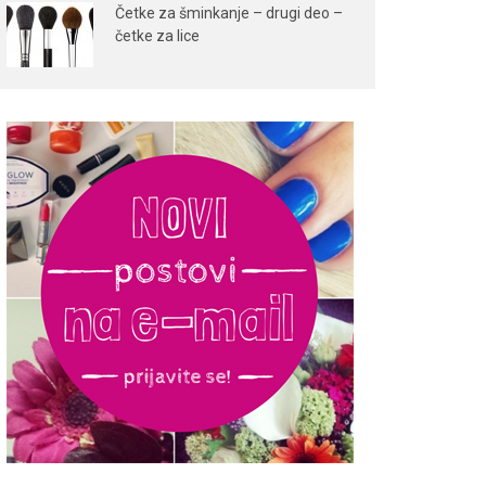
Četke za šminkanje – drugi deo –
četke za lice