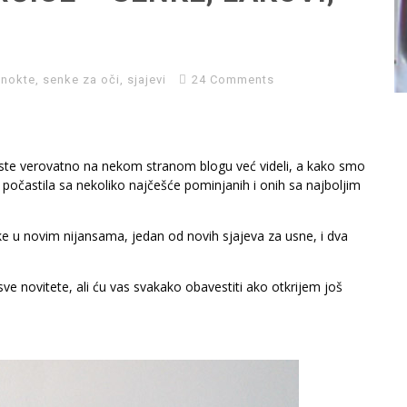
 nokte
,
senke za oči
,
sjajevi
24 Comments
 ste verovatno na nekom stranom blogu već videli, a kako smo
počastila sa nekoliko najčešće pominjanih i onih sa najboljim
ke
u novim nijansama, jedan od novih sjajeva za usne, i dva
novitete, ali ću vas svakako obavestiti ako otkrijem još