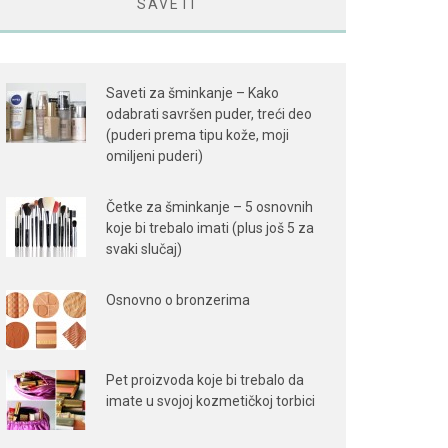
SAVETI
Saveti za šminkanje – Kako
odabrati savršen puder, treći deo
(puderi prema tipu kože, moji
omiljeni puderi)
Četke za šminkanje – 5 osnovnih
koje bi trebalo imati (plus još 5 za
svaki slučaj)
Osnovno o bronzerima
Pet proizvoda koje bi trebalo da
imate u svojoj kozmetičkoj torbici