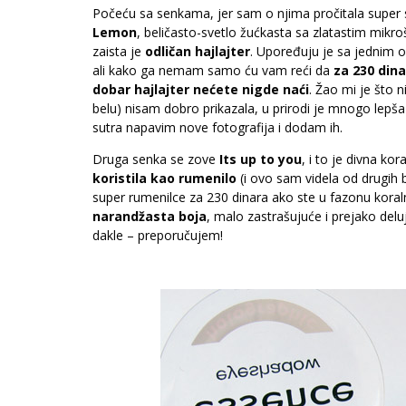
Počeću sa senkama, jer sam o njima pročitala super 
Lemon
, beličasto-svetlo žućkasta sa zlatastim mikro
zaista je
odličan hajlajter
. Upoređuju je sa jednim o
ali kako ga nemam samo ću vam reći da
za 230 din
dobar hajlajter nećete nigde naći
. Žao mi je što 
belu) nisam dobro prikazala, u prirodi je mnogo lepša
sutra napavim nove fotografija i dodam ih.
Druga senka se zove
Its up to you
, i to je divna ko
koristila kao rumenilo
(i ovo sam videla od drugih 
super rumenilce za 230 dinara ako ste u fazonu koral
narandžasta boja
, malo zastrašujuće i prejako del
dakle – preporučujem!
.