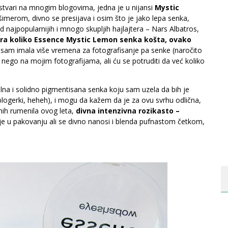
stvari na mnogim blogovima, jedna je u nijansi
Mystic
šimerom, divno se presijava i osim što je jako lepa senka,
d najpopularnijih i mnogo skupljih hajlajtera – Nars Albatros,
ara koliko Essence Mystic Lemon senka košta, ovako
nisam imala više vremena za fotografisanje pa senke (naročito
 nego na mojim fotografijama, ali ću se potruditi da već koliko
ralna i solidno pigmentisana senka koju sam uzela da bih je
blogerki, heheh), i mogu da kažem da je za ovu svrhu odlična,
nih rumenila ovog leta,
divna intenzivna rozikasto –
uje u pakovanju ali se divno nanosi i blenda pufnastom četkom,