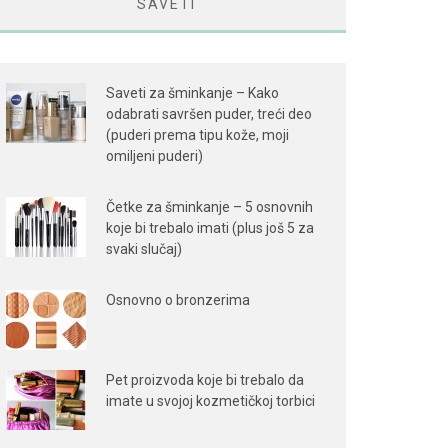
SAVETI
Saveti za šminkanje – Kako
odabrati savršen puder, treći deo
(puderi prema tipu kože, moji
omiljeni puderi)
Četke za šminkanje – 5 osnovnih
koje bi trebalo imati (plus još 5 za
svaki slučaj)
Osnovno o bronzerima
Pet proizvoda koje bi trebalo da
imate u svojoj kozmetičkoj torbici