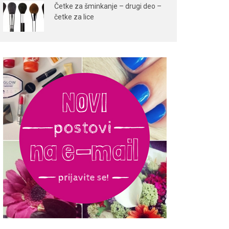
Četke za šminkanje – drugi deo –
četke za lice