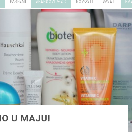
PARFEMI
BRENDOVI A-Z
NOVOSTI
SAVETI
RA
NO U MAJU!