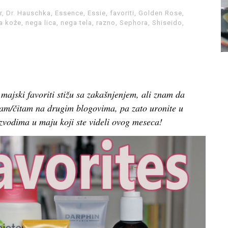
r
,
Dr. Hauschka
,
Essence
,
Essie
,
favoriti
,
Golden Rose
,
a kože
,
nega lica
,
nega tela
,
razno
,
Sephora
,
Shiseido
,
 majski favoriti stižu sa zakašnjenjem, ali znam da
ledam/čitam na drugim blogovima, pa zato uronite u
izvodima u maju koji ste videli ovog meseca!