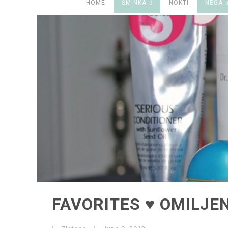
HOME
ŠMINKA
NOKTI
NEGA
FAVORITES ♥ OMILJE