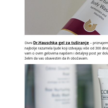
Dr.Hauschka gel za tuširanje
Divni
– priznajem 
najbolje razumela ljude koji izdvajaju više od 300 din
vam o ovim gelovima napišem i detaljniji post jer do
želim da vas obavestim da ih obožavam.