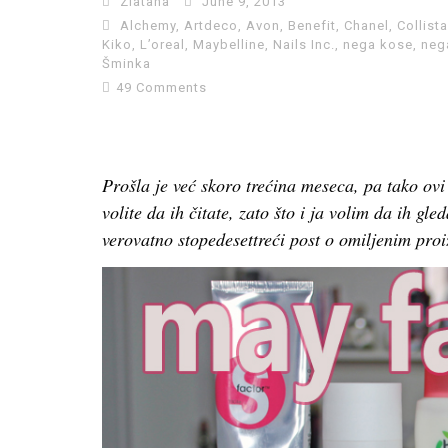
Zlatana
June 9, 2013
Alchemy
,
Artdeco
,
Avon
,
Benefit
,
Chanel
,
Collista
Kiko
,
L’oreal
,
Maybelline
,
Nails Inc.
,
nega kose
,
neg
Šminka
49 Comments
Prošla je već skoro trećina meseca, pa tako ovi
volite da ih čitate, zato što i ja volim da ih g
verovatno stopedesettreći post o omiljenim pro