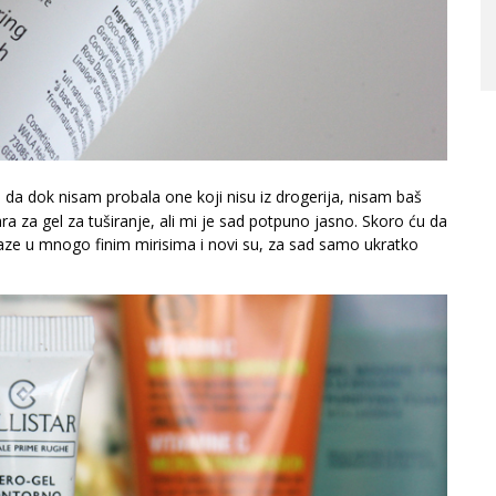
da dok nisam probala one koji nisu iz drogerija, nisam baš
ara za gel za tuširanje, ali mi je sad potpuno jasno. Skoro ću da
laze u mnogo finim mirisima i novi su, za sad samo ukratko