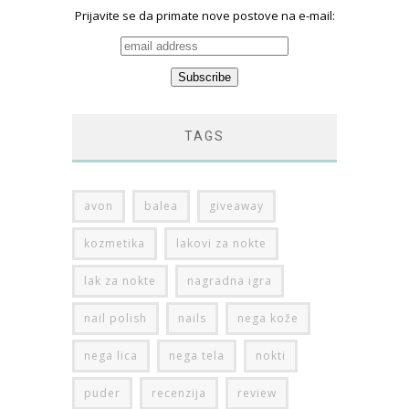
Prijavite se da primate nove postove na e-mail:
TAGS
avon
balea
giveaway
kozmetika
lakovi za nokte
lak za nokte
nagradna igra
nail polish
nails
nega kože
nega lica
nega tela
nokti
puder
recenzija
review