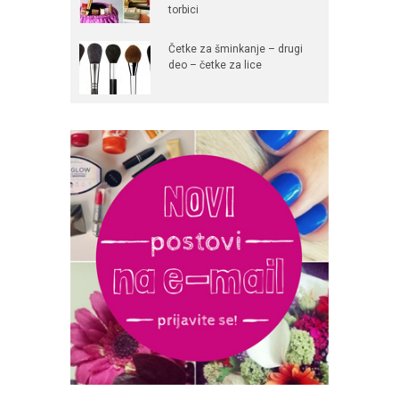
torbici
Četke za šminkanje – drugi
deo – četke za lice