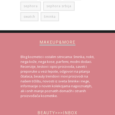
sephora
sephora srbija
swatch
šminka
MAKEUP&MORE
Blog kozmetici i ostalim sitnicama: šminka, nokti,
nega kože, nega kose, parfemi, modni dodaci.
Recenzije, testovi i opisi proizvoda, saveti i
preporuke u vezi lepote, odgovori na pitanja
čitalaca, beauty trendovi i novi proizvodi na
našem tržištu, novosti iz sveta šminke i nege,
informacije o novim kolekcijama najpoznatijih,
ali i onih manje poznatih domaćih i stranih
proizvođača kozmetike.
BEAUTY>>>INBOX