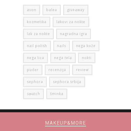
avon
balea
giveaway
kozmetika
lakovi za nokte
lak za nokte
nagradna igra
nail polish
nails
nega kože
nega lica
nega tela
nokti
puder
recenzija
review
sephora
sephora srbija
swatch
šminka
MAKEUP&MORE