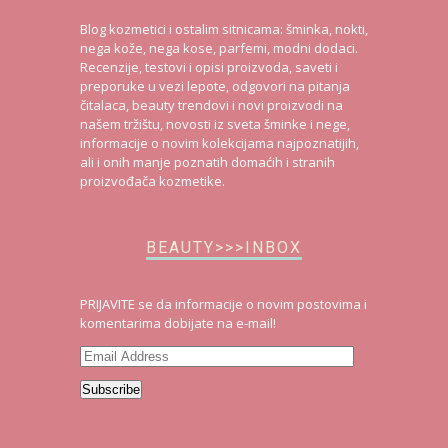
Blog kozmetici i ostalim sitnicama: šminka, nokti,
nega kože, nega kose, parfemi, modni dodaci.
Recenzije, testovi i opisi proizvoda, saveti i
preporuke u vezi lepote, odgovori na pitanja
čitalaca, beauty trendovi i novi proizvodi na
našem tržištu, novosti iz sveta šminke i nege,
informacije o novim kolekcijama najpoznatijih,
ali i onih manje poznatih domaćih i stranih
proizvođača kozmetike.
BEAUTY>>>INBOX
PRIJAVITE se da informacije o novim postovima i
komentarima dobijate na e-mail!
Email
Address
Subscribe