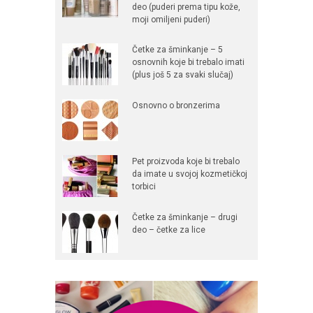
deo (puderi prema tipu kože,
moji omiljeni puderi)
Četke za šminkanje – 5
osnovnih koje bi trebalo imati
(plus još 5 za svaki slučaj)
Osnovno o bronzerima
Pet proizvoda koje bi trebalo
da imate u svojoj kozmetičkoj
torbici
Četke za šminkanje – drugi
deo – četke za lice