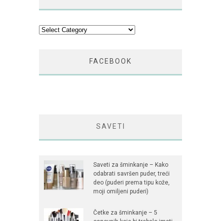
Kategorije
FACEBOOK
SAVETI
Saveti za šminkanje – Kako
odabrati savršen puder, treći
deo (puderi prema tipu kože,
moji omiljeni puderi)
Četke za šminkanje – 5