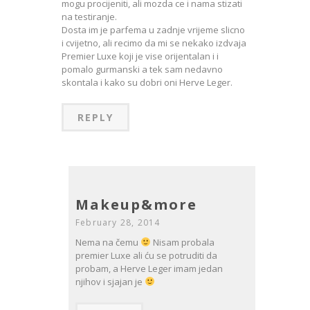
mogu procijeniti, ali mozda ce i nama stizati
na testiranje.
Dosta im je parfema u zadnje vrijeme slicno
i cvijetno, ali recimo da mi se nekako izdvaja
Premier Luxe koji je vise orijentalan i i
pomalo gurmanski a tek sam nedavno
skontala i kako su dobri oni Herve Leger.
REPLY
Makeup&more
February 28, 2014
Nema na čemu
Nisam probala
premier Luxe ali ću se potruditi da
probam, a Herve Leger imam jedan
njihov i sjajan je