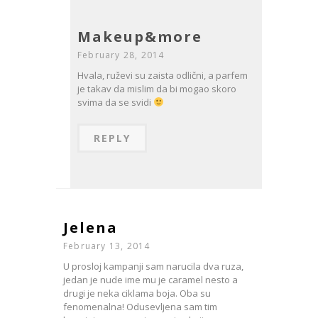
Makeup&more
February 28, 2014
Hvala, ruževi su zaista odlični, a parfem
je takav da mislim da bi mogao skoro
svima da se svidi
REPLY
Jelena
February 13, 2014
U prosloj kampanji sam narucila dva ruza,
jedan je nude ime mu je caramel nesto a
drugi je neka ciklama boja. Oba su
fenomenalna! Odusevljena sam tim