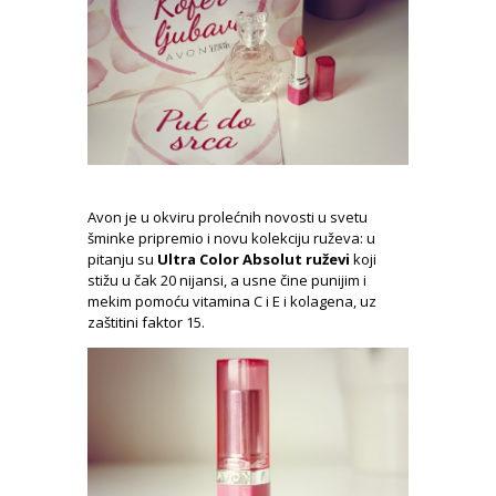
Avon je u okviru prolećnih novosti u svetu
šminke pripremio i novu kolekciju ruževa: u
pitanju su
Ultra Color Absolut ruževi
koji
stižu u čak 20 nijansi, a usne čine punijim i
mekim pomoću vitamina C i E i kolagena, uz
zaštitini faktor 15.