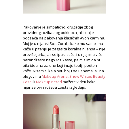
Pakovanje je simpatično, drugačije zbog
providnog rozikastog poklopca, ali i dalje
podseća na pakovanja klasičnih Avon karmina.
Moj je u nijansi Soft Coral, i kako mu samo ima
kaže u pitanju je zagasita koralna nijansa – nije
previše jarka, ali se ipak ističe, i u njoj ima više
narandžaste nego rozikaste, pa mislim da bi
bila idealna za one koji imaju topliji podton
kože. Nisam slikala ovu boju na usnama, ali na
blogovima
Makeup Arena
,
Snow Whites Beauty
Case
ili
Makeup nered
možete videti kako
nijanse ovih ruževa zaista izgledaju.