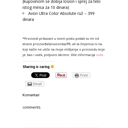
(kupovinom se dobija losion i sprej za telo
istog mirisa za 10 dinara)
Avon Ultra Color Absolute ruž – 399
dinara
*Proizvodi prikazani u ovom postu poslati su mi od
strane proizvođača/uvoznika/PR, ali ta činjenica ni na
koji način ne utiče na moje mišljenje o proizvodu koje
je, kao i uvek, potpuno iskreno. Više informacija
ovde
.
Sharing is caring
Print
Email
Komentari
comments