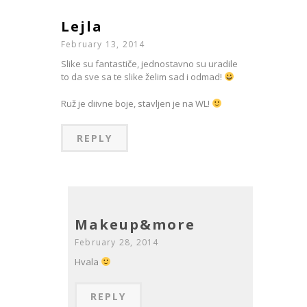
Lejla
February 13, 2014
Slike su fantastiče, jednostavno su uradile
to da sve sa te slike želim sad i odmad!
Ruž je diivne boje, stavljen je na WL!
REPLY
Makeup&more
February 28, 2014
Hvala
REPLY