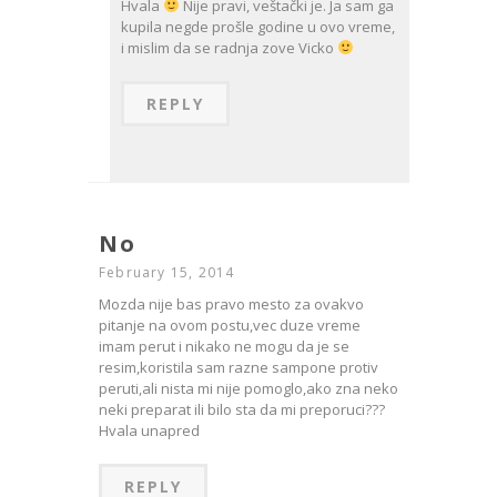
Hvala
Nije pravi, veštački je. Ja sam ga
kupila negde prošle godine u ovo vreme,
i mislim da se radnja zove Vicko
REPLY
No
February 15, 2014
Mozda nije bas pravo mesto za ovakvo
pitanje na ovom postu,vec duze vreme
imam perut i nikako ne mogu da je se
resim,koristila sam razne sampone protiv
peruti,ali nista mi nije pomoglo,ako zna neko
neki preparat ili bilo sta da mi preporuci???
Hvala unapred
REPLY