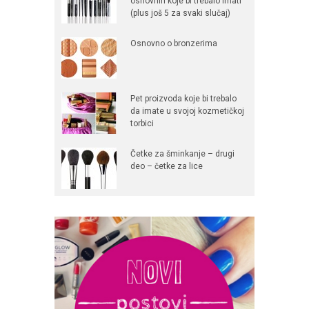
osnovnih koje bi trebalo imati
(plus još 5 za svaki slučaj)
Osnovno o bronzerima
Pet proizvoda koje bi trebalo
da imate u svojoj kozmetičkoj
torbici
Četke za šminkanje – drugi
deo – četke za lice