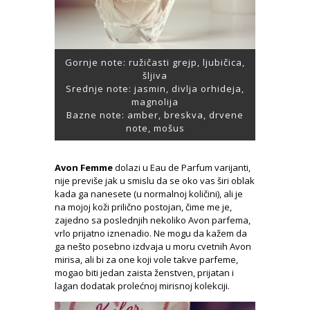
Gornje note: ružičasti grejp, ljubičica,
šljiva
Srednje note: jasmin, divlja orhideja,
magnolija
Bazne note: amber, breskva, drvene
note, mošus
Avon Femme
dolazi u Eau de Parfum varijanti,
nije previše jak u smislu da se oko vas širi oblak
kada ga nanesete (u normalnoj količini), ali je
na mojoj koži prilično postojan, čime me je,
zajedno sa poslednjih nekoliko Avon parfema,
vrlo prijatno iznenadio. Ne mogu da kažem da
ga nešto posebno izdvaja u moru cvetnih Avon
mirisa, ali bi za one koji vole takve parfeme,
mogao biti jedan zaista ženstven, prijatan i
lagan dodatak prolećnoj mirisnoj kolekciji.