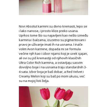
Novi Absolut karmini su divno kremasti, lepo se
i lako nanose, i prosto klize preko usana.
Uprkos tome što su najavljeni kao nešto između
karmina i balzama, izuzetno su pigmentovani i
pravo je uživanje imati ih na usnama. I inače
volim Avon karmine, dopada mi se formula
većine njih kao i izbor nijansi koji je uvek sjajan,
ali ovi su još kremastiji od njihovih klasičnih
Ultra Color Rich karmina, a ostavljaju sasvim
dovoljno boje i na usnama traju standardnih 3-
4 sata. Izbor boja je baš dobar, a Red Velvet i
Creamy Melon koji su baš po mom ukusu, već
su na mojoj listi želja.