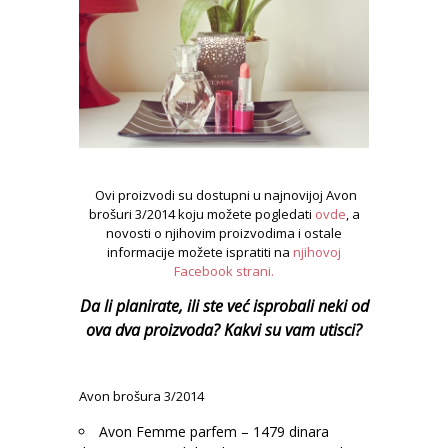
Ovi proizvodi su dostupni u najnovijoj Avon
brošuri 3/2014 koju možete pogledati
ovde
, a
novosti o njihovim proizvodima i ostale
informacije možete ispratiti na
njihovoj
Facebook strani.
Da li planirate, ili ste već isprobali neki od
ova dva proizvoda? Kakvi su vam utisci?
Avon brošura 3/2014
Avon Femme parfem – 1479 dinara