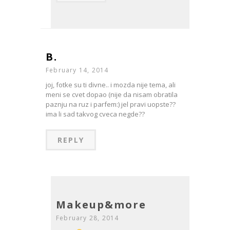
B.
February 14, 2014
joj, fotke su ti divne.. i mozda nije tema, ali
meni se cvet dopao (nije da nisam obratila
paznju na ruz i parfem:) jel pravi uopste??
ima li sad takvog cveca negde??
REPLY
Makeup&more
February 28, 2014