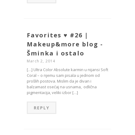
Favorites ♥ #26 |
Makeup&more blog -
Šminka i ostalo
March 2, 2014
[…] Ultra Color Absolute karmin u nijansi Soft
Coral – o njemu sam pisala u jednom od
prošlih postova. Mislim da je divan i
balzamast osećaj na usnama, odlična
pigmentacija, veliki izbor […]
REPLY