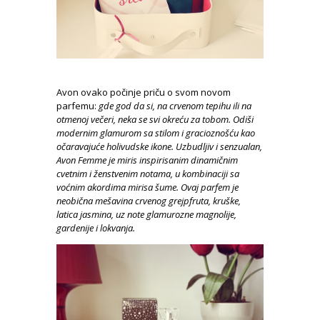
Avon ovako počinje priču o svom novom
parfemu:
gde god da si, na crvenom tepihu ili na
otmenoj večeri, neka se svi okreću za tobom. Odiši
modernim glamurom sa stilom i gracioznošću kao
očaravajuće holivudske ikone.
Uzbudljiv i senzualan,
Avon Femme je miris
inspirisanim dinamičnim
cvetnim i ženstvenim notama, u kombinaciji sa
voćnim akordima mirisa šume. Ovaj parfem je
neobična mešavina crvenog grejpfruta, kruške,
latica jasmina, uz note glamurozne magnolije,
gardenije i lokvanja.