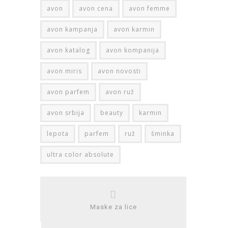
avon
avon cena
avon femme
avon kampanja
avon karmin
avon katalog
avon kompanija
avon miris
avon novosti
avon parfem
avon ruž
avon srbija
beauty
karmin
lepota
parfem
ruž
šminka
ultra color absolute
Maske za lice