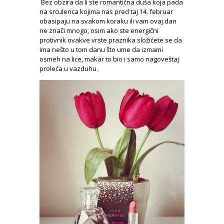
Bez obzira da li ste romantična duša koja pada
na srculenca kojima nas pred taj 14. februar
obasipaju na svakom koraku ili vam ovaj dan
ne znači mnogo, osim ako ste energični
protivnik ovakve vrste praznika složićete se da
ima nešto u tom danu što ume da izmami
osmeh na lice, makar to bio i samo nagoveštaj
proleća u vazduhu.