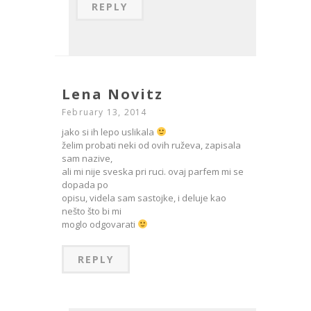
REPLY
Lena Novitz
February 13, 2014
jako si ih lepo uslikala
želim probati neki od ovih ruževa, zapisala
sam nazive,
ali mi nije sveska pri ruci. ovaj parfem mi se
dopada po
opisu, videla sam sastojke, i deluje kao
nešto što bi mi
moglo odgovarati
REPLY