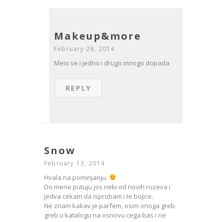
Makeup&more
February 28, 2014
Meni se i jedno i drugo mnogo dopada
REPLY
Snow
February 13, 2014
Hvala na pominjanju.
Do mene putuju jos neki od novih ruzeva i
jedva cekam da isprobam i te bojice.
Ne znam kakav je parfem, osim onoga greb
greb u katalogu na osnovu cega bas i ne