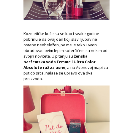
Kozmetičke kuće su se kao i svake godine
pobrinule da ovaj dan koji slavi ljubav ne
ostane neobeležen, pa me je tako i Avon
obradovao ovim lepim koferčićem sa nekim od
svojih noviteta. U pitanju su
ženska
parfemska voda Femme i Ultra Color
Absolute ruž za usne
, a na Avonovoj mapi za
put do srca, nalaze se upravo ova dva
proizvoda.