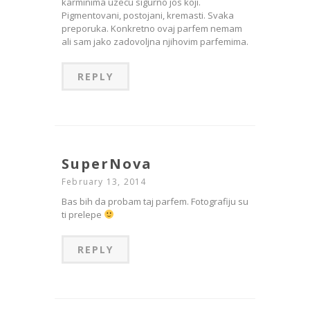
karminima uzecu sigurno jos koji.
Pigmentovani, postojani, kremasti. Svaka
preporuka. Konkretno ovaj parfem nemam
ali sam jako zadovoljna njihovim parfemima.
REPLY
SuperNova
February 13, 2014
Bas bih da probam taj parfem. Fotografiju su
ti prelepe
REPLY