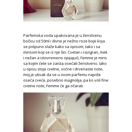
Parfemska voda upakovana je u ženstvenu
bočicu od 50ml i divne je nežno roze boje koja
se potpuno slaže kako sa opisom, tako i sa
mirisom koji se iz nje širi. Cvetan i razigran, mek
i nežan a istovremeno opijajući, Femme je miris
sa kojim ćete se zaista osećati ženstveno. Iako
u opisu stoje cvetne, voćne i drvenaste note,
moj je utisak da se u ovom parfemu najviše
oseća cveće, posebno magnolija, pa ko voli fine
cvetne note, Femme će ga očarati.