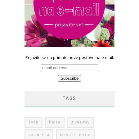
Prijavite se da primate nove postove na e-mail:
TAGS
avon
balea
giveaway
kozmetika
lakovi za nokte