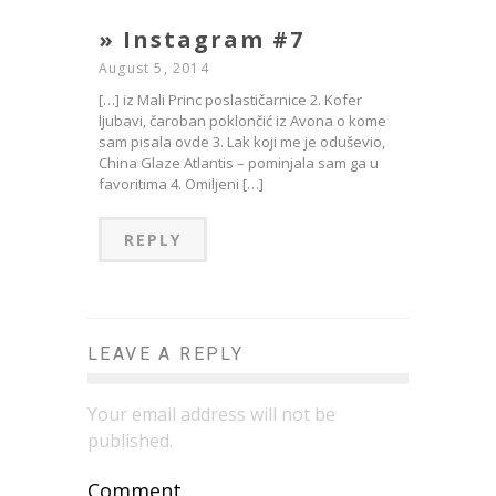
» Instagram #7
August 5, 2014
[…] iz Mali Princ poslastičarnice 2. Kofer
ljubavi, čaroban poklončić iz Avona o kome
sam pisala ovde 3. Lak koji me je oduševio,
China Glaze Atlantis – pominjala sam ga u
favoritima 4. Omiljeni […]
REPLY
LEAVE A REPLY
Your email address will not be
published.
Comment