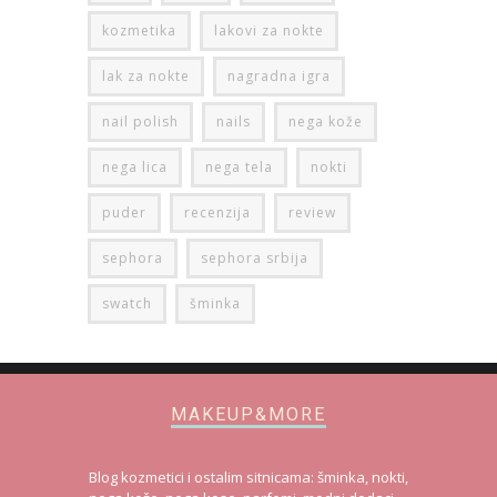
Prijavite se da primate nove postove na e-mail:
TAGS
avon
balea
giveaway
kozmetika
lakovi za nokte
lak za nokte
nagradna igra
nail polish
nails
nega kože
nega lica
nega tela
nokti
puder
recenzija
review