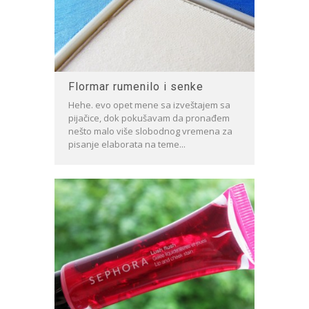
Flormar rumenilo i senke
Hehe. evo opet mene sa izveštajem sa
pijačice, dok pokušavam da pronađem
nešto malo više slobodnog vremena za
pisanje elaborata na teme...