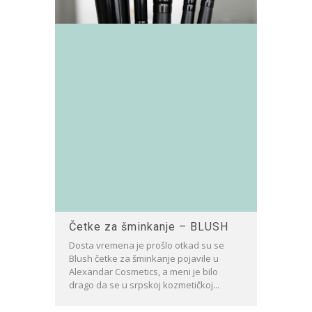
Četke za šminkanje – BLUSH
Dosta vremena je prošlo otkad su se
Blush četke za šminkanje pojavile u
Alexandar Cosmetics, a meni je bilo
drago da se u srpskoj kozmetičkoj...