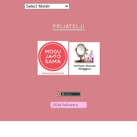
BEAUTY>>>INBOX
PRIJAVITE se da informacije o novim postovima i
komentarima dobijate na e-mail!
Email
Address
Subscribe
ARHIVA
Arhiva
PRIJATELJI