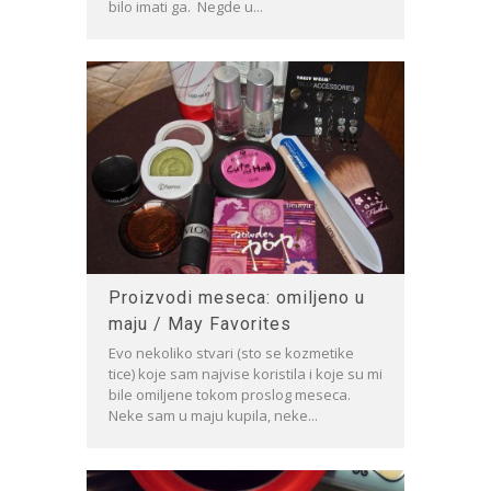
bilo imati ga. Negde u...
Proizvodi meseca: omiljeno u
maju / May Favorites
Evo nekoliko stvari (sto se kozmetike
tice) koje sam najvise koristila i koje su mi
bile omiljene tokom proslog meseca.
Neke sam u maju kupila, neke...