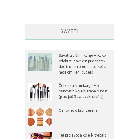
SAVETI
Saveti za šminkanje – Kako
odabrati savršen puder, treći
deo (puderi prema tipu kože,
moji omiljeni puderi)
Četke za šminkanje – 5
osnovnih koje bi trebalo imati
(plus još 5 za svaki slučaj)
Osnovno o bronzerima
Pet proizvoda koje bi trebalo