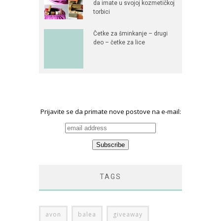
da imate u svojoj kozmetičkoj
torbici
Četke za šminkanje – drugi
deo – četke za lice