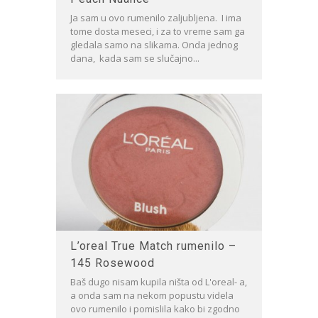
Ja sam u ovo rumenilo zaljubljena. I ima
tome dosta meseci, i za to vreme sam ga
gledala samo na slikama. Onda jednog
dana, kada sam se slučajno...
L’oreal True Match rumenilo –
145 Rosewood
Baš dugo nisam kupila ništa od L'oreal- a,
a onda sam na nekom popustu videla
ovo rumenilo i pomislila kako bi zgodno