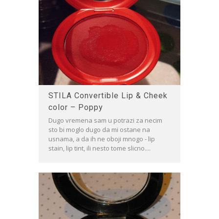
STILA Convertible Lip & Cheek
color – Poppy
Dugo vremena sam u potrazi za necim
sto bi moglo dugo da mi ostane na
usnama, a da ih ne oboji mnogo - lip
stain, lip tint, ili nesto tome slicno....