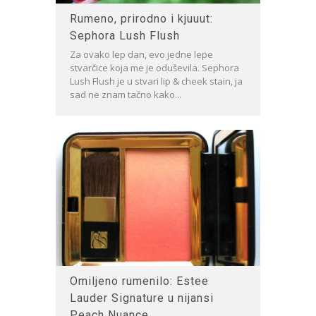
Rumeno, prirodno i kjuuut:
Sephora Lush Flush
Za ovako lep dan, evo jedne lepe
stvarčice koja me je oduševila. Sephora
Lush Flush je u stvari lip & cheek stain, ja
sad ne znam tačno kako...
Omiljeno rumenilo: Estee
Lauder Signature u nijansi
Peach Nuance