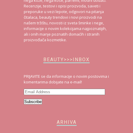
sephora
sephora srbija
swatch
šminka
MAKEUP&MORE
Blog kozmetici i ostalim sitnicama: šminka, nokti,
nega kože, nega kose, parfemi, modni dodaci.
Recenzije, testovi i opisi proizvoda, saveti i
preporuke u vezi lepote, odgovori na pitanja
čitalaca, beauty trendovi i novi proizvodi na
našem tržištu, novosti iz sveta šminke i nege,
informacije o novim kolekcijama najpoznatijih,
ali i onih manje poznatih domaćih i stranih
proizvođača kozmetike.