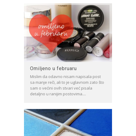
Omiljeno u februaru
Mislim da odavno nisam napisala post
sa manje reči, ali to je uglavnom zato što
sam o većini ovih stvari već pisala
detaljno u ranijim postovima....