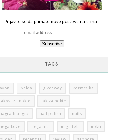
Prijavite se da primate nove postove na e-mail:
TAGS
avon
balea
giveaway
kozmetika
lakovi za nokte
lak za nokte
nagradna igra
nail polish
nails
nega kože
nega lica
nega tela
nokti
puder
recenzija
review
sephora