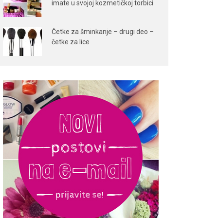
imate u svojoj kozmetičkoj torbici
Četke za šminkanje – drugi deo –
četke za lice