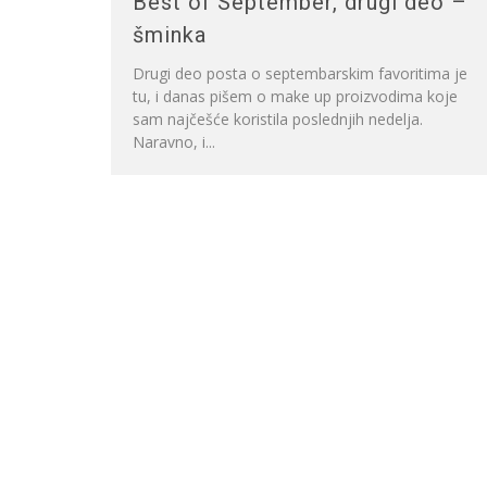
Best of September, drugi deo –
šminka
Drugi deo posta o septembarskim favoritima je
tu, i danas pišem o make up proizvodima koje
sam najčešće koristila poslednjih nedelja.
Naravno, i...