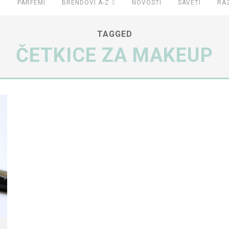
PARFEMI
BRENDOVI A-Z
NOVOSTI
SAVETI
RA
TAGGED
ČETKICE ZA MAKEUP