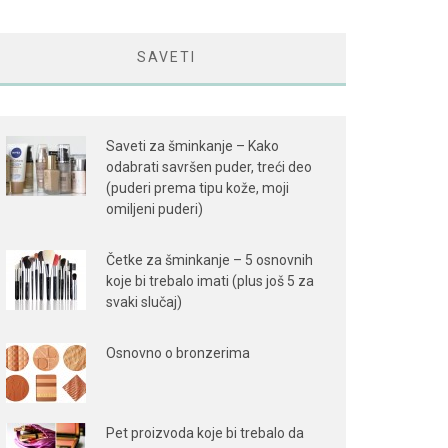
SAVETI
Saveti za šminkanje – Kako
odabrati savršen puder, treći deo
(puderi prema tipu kože, moji
omiljeni puderi)
Četke za šminkanje – 5 osnovnih
koje bi trebalo imati (plus još 5 za
svaki slučaj)
Osnovno o bronzerima
Pet proizvoda koje bi trebalo da