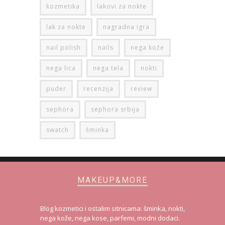
kozmetika
lakovi za nokte
lak za nokte
nagradna igra
nail polish
nails
nega kože
nega lica
nega tela
nokti
puder
recenzija
review
sephora
sephora srbija
swatch
šminka
MAKEUP&MORE
Blog kozmetici i ostalim sitnicama: šminka, nokti,
nega kože, nega kose, parfemi, modni dodaci.