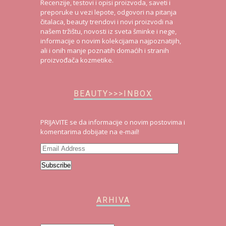
Recenzije, testovi i opisi proizvoda, saveti i
preporuke u vezi lepote, odgovori na pitanja
čitalaca, beauty trendovi i novi proizvodi na
našem tržištu, novosti iz sveta šminke i nege,
informacije o novim kolekcijama najpoznatijih,
ali i onih manje poznatih domaćih i stranih
proizvođača kozmetike.
BEAUTY>>>INBOX
PRIJAVITE se da informacije o novim postovima i
komentarima dobijate na e-mail!
Email
Address
Subscribe
ARHIVA