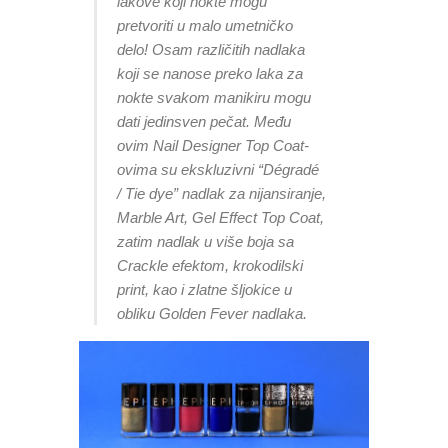
lakove koji nokte mogu
pretvoriti u malo umetničko
delo! Osam različitih nadlaka
koji se nanose preko laka za
nokte svakom manikiru mogu
dati jedinsven pečat. Među
ovim Nail Designer Top Coat-
ovima su ekskluzivni “Dégradé
/ Tie dye” nadlak za nijansiranje,
Marble Art, Gel Effect Top Coat,
zatim nadlak u više boja sa
Crackle efektom, krokodilski
print, kao i zlatne šljokice u
obliku Golden Fever nadlaka.