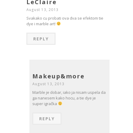
LeClaire
August 13, 2013
Svakako cu probati ova dva se efektom tie
dye i marble art!
REPLY
Makeup&more
August 13, 2013
Marble je dobar, iako ja nisam uspela da
ga nanesem kako hocu, a tie dye je
super igračka
REPLY