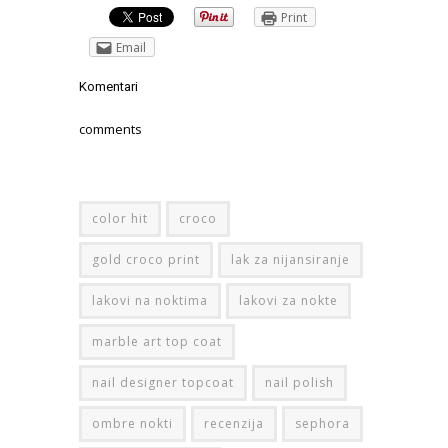
Print
Email
Komentari
comments
color hit
croco
gold croco print
lak za nijansiranje
lakovi na noktima
lakovi za nokte
marble art top coat
nail designer topcoat
nail polish
ombre nokti
recenzija
sephora