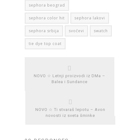
sephora beograd
sephora color hit
sephora lakovi
sephora srbija
svočevi
swatch
tie dye top coat
NOVO ☆ Letnji proizvodi iz DMa –
Balea i Sundance
NOVO ☆ Ti stvaraš lepotu – Avon
novosti iz sveta šminke