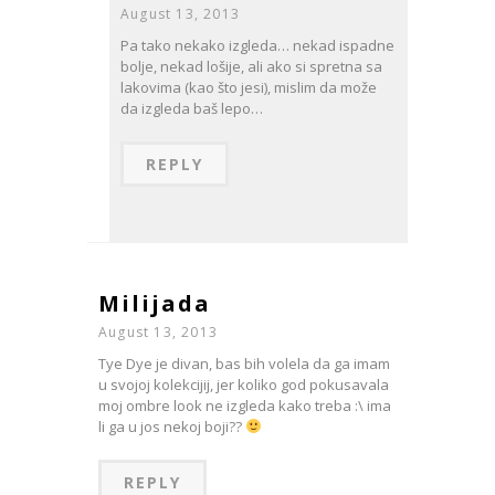
August 13, 2013
Pa tako nekako izgleda… nekad ispadne
bolje, nekad lošije, ali ako si spretna sa
lakovima (kao što jesi), mislim da može
da izgleda baš lepo…
REPLY
Milijada
August 13, 2013
Tye Dye je divan, bas bih volela da ga imam
u svojoj kolekcijij, jer koliko god pokusavala
moj ombre look ne izgleda kako treba :\ ima
li ga u jos nekoj boji??
REPLY