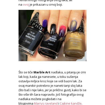
nema mnogo fotografija ovog laka, ali
na
ovoj
je prikazan u crnoj boji.
Što se tiče
Marble Art
nadlaka, u pitanju je crni
lak koji, kada ga nanesete, u toku sušenja
ostavlja mrljice kroz koje se vidi bazni lak. Za
ovaj manikir potrebno je naneti tanji sloj laka
(što baš i nije lako, jer je prilično gust), kako bi se
što više tih šara napravilo. Još fotografija ovog
nadlaka možete pogledati i na
blogovima
Marrys raveland
i
Cajkine kandže
.