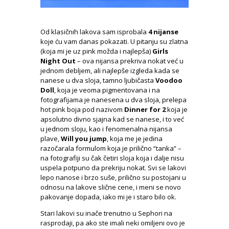
Od klasičnih lakova sam isprobala
4 nijanse
koje ću vam danas pokazati. U pitanju su zlatna
(koja mi je uz pink možda i najlepša)
Girls
Night Out
– ova nijansa prekriva nokat već u
jednom debljem, ali najlepše izgleda kada se
nanese u dva sloja, tamno ljubičasta
Voodoo
Doll
, koja je veoma pigmentovana i na
fotografijama je nanesena u dva sloja, prelepa
hot pink boja pod nazivom
Dinner for 2
koja je
apsolutno divno sjajna kad se nanese, i to već
u jednom sloju, kao i fenomenalna nijansa
plave,
Will you jump
, koja me je jedina
razočarala formulom koja je prilično “tanka” –
na fotografiji su čak četiri sloja koja i dalje nisu
uspela potpuno da prekriju nokat. Svi se lakovi
lepo nanose i brzo suše, prilično su postojani u
odnosu na lakove slične cene, i meni se novo
pakovanje dopada, iako mi je i staro bilo ok.
Stari lakovi su inače trenutno u Sephori na
rasprodaji, pa ako ste imali neki omiljeni ovo je