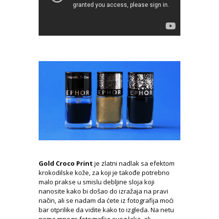
Gold Croco Print
je zlatni nadlak sa efektom
krokodilske kože, za koji je takođe potrebno
malo prakse u smislu debljine sloja koji
nanosite kako bi došao do izražaja na pravi
način, ali se nadam da ćete iz fotografija moći
bar otprilike da vidite kako to izgleda. Na netu