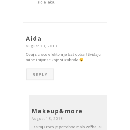
sloja laka.
Aida
August 13, 2013
Ovaj s croco efektom je baš dobar! Sviđaju
mi se i nijanse koje si izabrala
REPLY
Makeup&more
August 13, 2013
I za taj Croco je potrebno malo vežbe, a i