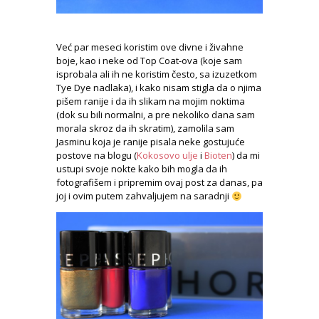
Već par meseci koristim ove divne i živahne
boje, kao i neke od Top Coat-ova (koje sam
isprobala ali ih ne koristim često, sa izuzetkom
Tye Dye nadlaka), i kako nisam stigla da o njima
pišem ranije i da ih slikam na mojim noktima
(dok su bili normalni, a pre nekoliko dana sam
morala skroz da ih skratim), zamolila sam
Jasminu koja je ranije pisala neke gostujuće
postove na blogu (
Kokosovo ulje
i
Bioten
) da mi
ustupi svoje nokte kako bih mogla da ih
fotografišem i pripremim ovaj post za danas, pa
joj i ovim putem zahvaljujem na saradnji