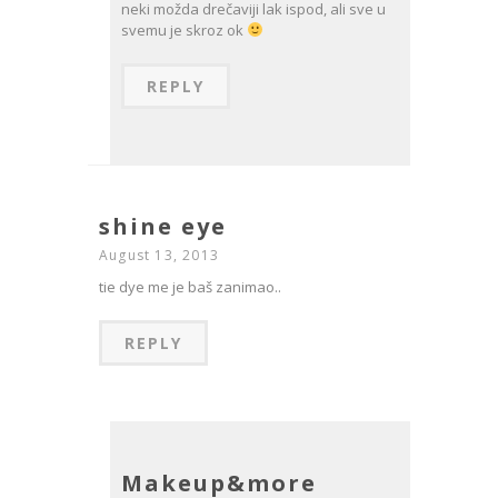
neki možda drečaviji lak ispod, ali sve u
svemu je skroz ok
REPLY
shine eye
August 13, 2013
tie dye me je baš zanimao..
REPLY
Makeup&more