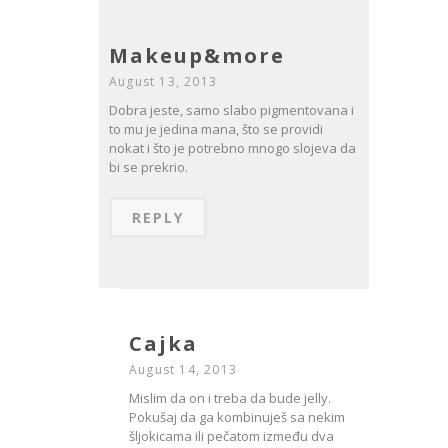
Makeup&more
August 13, 2013
Dobra jeste, samo slabo pigmentovana i
to mu je jedina mana, što se providi
nokat i što je potrebno mnogo slojeva da
bi se prekrio.
REPLY
Cajka
August 14, 2013
Mislim da on i treba da bude jelly.
Pokušaj da ga kombinuješ sa nekim
šljokicama ili pečatom između dva