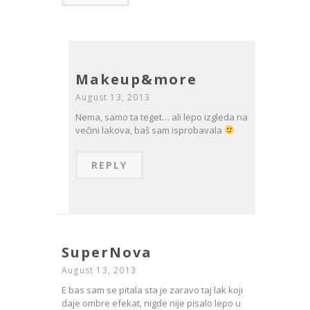
Makeup&more
August 13, 2013
Nema, samo ta teget… ali lepo izgleda na
većini lakova, baš sam isprobavala
REPLY
SuperNova
August 13, 2013
E bas sam se pitala sta je zaravo taj lak koji
daje ombre efekat, nigde nije pisalo lepo u