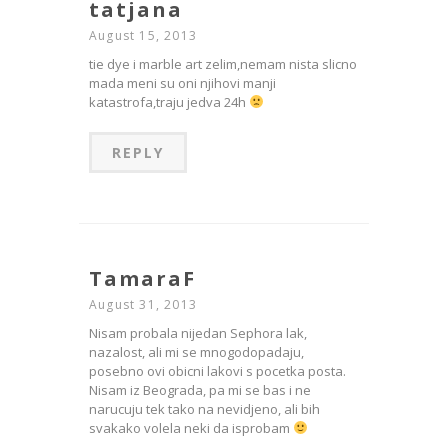
tatjana
August 15, 2013
tie dye i marble art zelim,nemam nista slicno
mada meni su oni njihovi manji
katastrofa,traju jedva 24h
REPLY
TamaraF
August 31, 2013
Nisam probala nijedan Sephora lak,
nazalost, ali mi se mnogodopadaju,
posebno ovi obicni lakovi s pocetka posta.
Nisam iz Beograda, pa mi se bas i ne
narucuju tek tako na nevidjeno, ali bih
svakako volela neki da isprobam