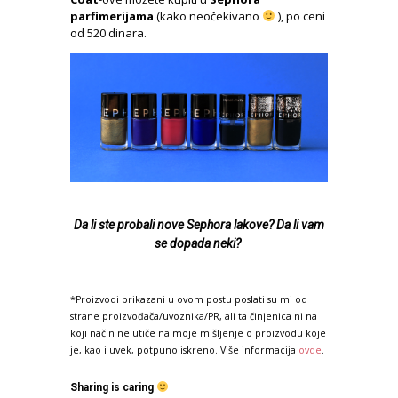
parfimerijama
(kako neočekivano
), po ceni
od 520 dinara.
Da li ste probali nove Sephora lakove? Da li vam
se dopada neki?
*Proizvodi prikazani u ovom postu poslati su mi od
strane proizvođača/uvoznika/PR, ali ta činjenica ni na
koji način ne utiče na moje mišljenje o proizvodu koje
je, kao i uvek, potpuno iskreno. Više informacija
ovde
.
Sharing is caring