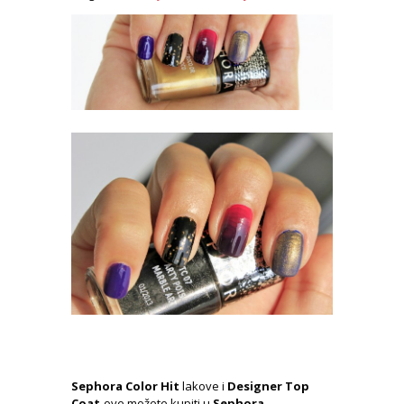
Sephora Color Hit
lakove i
Designer Top
Coat
-ove možete kupiti u
Sephora