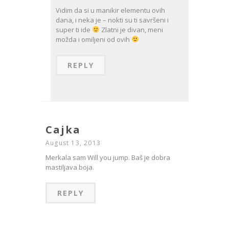
Vidim da si u manikir elementu ovih
dana, i neka je – nokti su ti savršeni i
super ti ide
Zlatni je divan, meni
možda i omiljeni od ovih
REPLY
Cajka
August 13, 2013
Merkala sam Will you jump. Baš je dobra
mastiljava boja.
REPLY