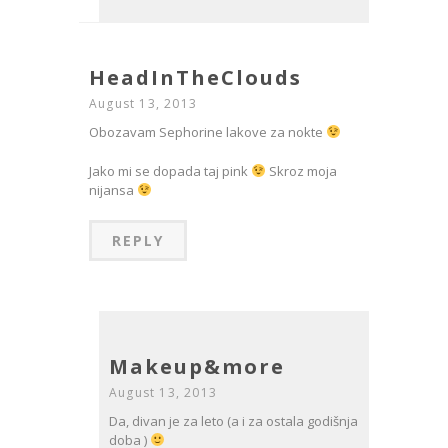
HeadInTheClouds
August 13, 2013
Obozavam Sephorine lakove za nokte
Jako mi se dopada taj pink
Skroz moja
nijansa
REPLY
Makeup&more
August 13, 2013
Da, divan je za leto (a i za ostala godišnja
doba )