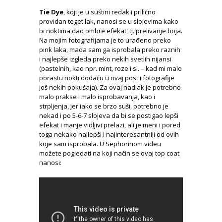
Tie Dye
, koji je u suštini redak i prilično
providan teget lak, nanosi se u slojevima kako
bi noktima dao ombre efekat, tj. prelivanje boja.
Na mojim fotografijama je to urađeno preko
pink laka, mada sam ga isprobala preko raznih
i najlepše izgleda preko nekih svetlih nijansi
(pastelnih, kao npr. mint, roze i sl. – kad mi malo
porastu nokti dodaću u ovaj post i fotografije
još nekih pokušaja). Za ovaj nadlak je potrebno
malo prakse i malo isprobavanja, kao i
strpljenja, jer iako se brzo suši, potrebno je
nekad i po 5-6-7 slojeva da bi se postigao lepši
efekat i manje vidljivi prelazi, ali je meni i pored
toga nekako najlepši i najinteresantniji od ovih
koje sam isprobala. U Sephorinom videu
možete pogledati na koji način se ovaj top coat
nanosi: