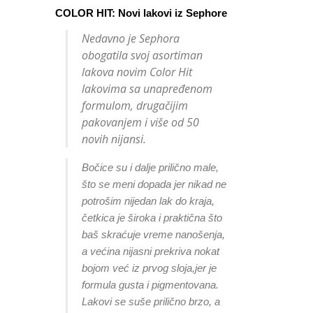
COLOR HIT: Novi lakovi iz Sephore
Nedavno je Sephora
obogatila svoj asortiman
lakova novim Color Hit
lakovima sa unapređenom
formulom, drugačijim
pakovanjem i više od 50
novih nijansi.
Bočice su i dalje prilično male,
što se meni dopada jer nikad ne
potrošim nijedan lak do kraja,
četkica je široka i praktična što
baš skraćuje vreme nanošenja,
a većina nijasni prekriva nokat
bojom već iz prvog sloja,jer je
formula gusta i pigmentovana.
Lakovi se suše prilično brzo, a