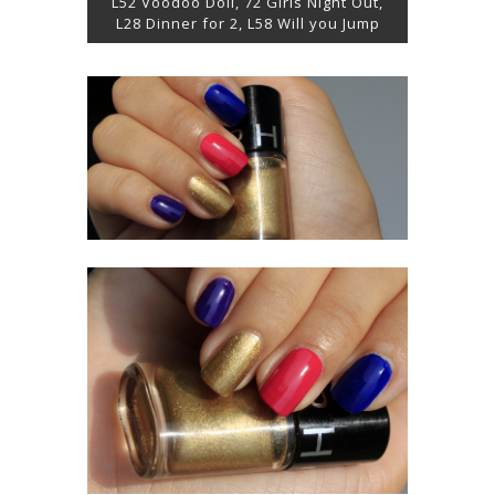
L52 Voodoo Doll, 72 Girls Night Out,
L28 Dinner for 2, L58 Will you Jump