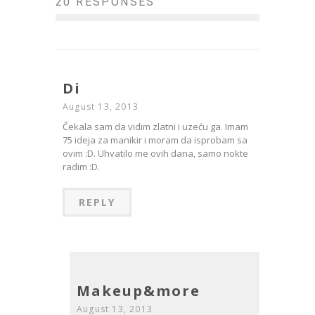
20 RESPONSES
Di
August 13, 2013
Čekala sam da vidim zlatni i uzeću ga. Imam
75 ideja za manikir i moram da isprobam sa
ovim :D. Uhvatilo me ovih dana, samo nokte
radim :D.
REPLY
Makeup&more
August 13, 2013