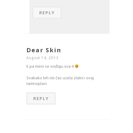
REPLY
Dear Skin
August 14, 2013
E pa meni se sviđaju sva 4
Svakako bih isti čas uzela zlatni i ovaj
tamnoplavi.
REPLY