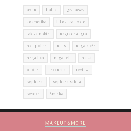
avon
balea
giveaway
kozmetika
lakovi za nokte
lak za nokte
nagradna igra
nail polish
nails
nega kože
nega lica
nega tela
nokti
puder
recenzija
review
sephora
sephora srbija
swatch
šminka
MAKEUP&MORE