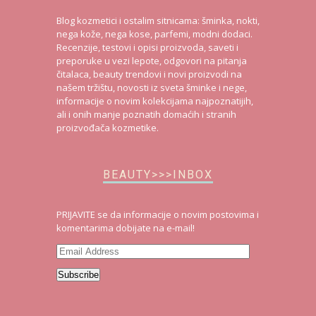
Blog kozmetici i ostalim sitnicama: šminka, nokti,
nega kože, nega kose, parfemi, modni dodaci.
Recenzije, testovi i opisi proizvoda, saveti i
preporuke u vezi lepote, odgovori na pitanja
čitalaca, beauty trendovi i novi proizvodi na
našem tržištu, novosti iz sveta šminke i nege,
informacije o novim kolekcijama najpoznatijih,
ali i onih manje poznatih domaćih i stranih
proizvođača kozmetike.
BEAUTY>>>INBOX
PRIJAVITE se da informacije o novim postovima i
komentarima dobijate na e-mail!
Email
Address
Subscribe