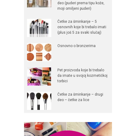
deo (puderi prema tipu kože,
moji omiljeni puderi)
Četke za šminkanje – 5
osnovnih koje bi trebalo imati
(plus još 5 za svaki slučaj)
Osnovno o bronzerima
Pet proizvoda koje bi trebalo
da imate u svojoj kozmetičkoj
torbici
Četke za šminkanje – drugi
deo – četke za lice