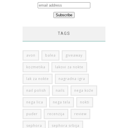
TAGS
avon
balea
giveaway
kozmetika
lakovi za nokte
lak za nokte
nagradna igra
nail polish
nails
nega kože
nega lica
nega tela
nokti
puder
recenzija
review
sephora
sephora srbija