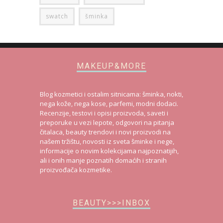
swatch
šminka
MAKEUP&MORE
Blog kozmetici i ostalim sitnicama: šminka, nokti,
nega kože, nega kose, parfemi, modni dodaci.
Recenzije, testovi i opisi proizvoda, saveti i
preporuke u vezi lepote, odgovori na pitanja
čitalaca, beauty trendovi i novi proizvodi na
našem tržištu, novosti iz sveta šminke i nege,
informacije o novim kolekcijama najpoznatijih,
ali i onih manje poznatih domaćih i stranih
proizvođača kozmetike.
BEAUTY>>>INBOX