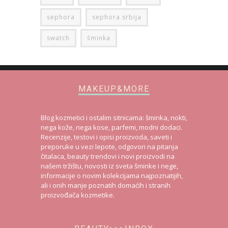
sephora
sephora srbija
swatch
šminka
MAKEUP&MORE
Blog kozmetici i ostalim sitnicama: šminka, nokti,
nega kože, nega kose, parfemi, modni dodaci.
Recenzije, testovi i opisi proizvoda, saveti i
preporuke u vezi lepote, odgovori na pitanja
čitalaca, beauty trendovi i novi proizvodi na
našem tržištu, novosti iz sveta šminke i nege,
informacije o novim kolekcijama najpoznatijih,
ali i onih manje poznatih domaćih i stranih
proizvođača kozmetike.