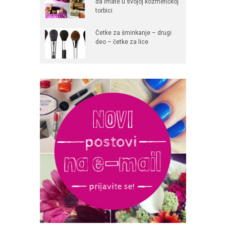
da imate u svojoj kozmetičkoj
torbici
Četke za šminkanje – drugi
deo – četke za lice