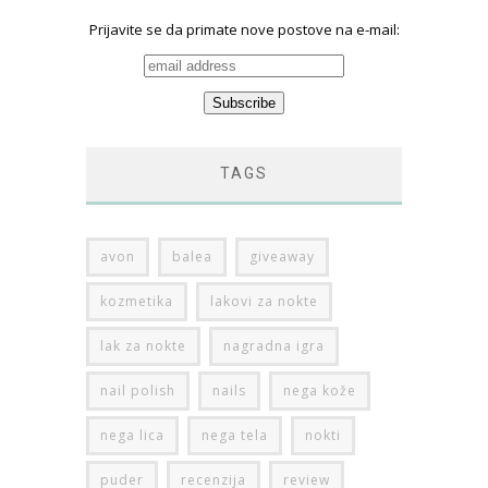
Prijavite se da primate nove postove na e-mail:
TAGS
avon
balea
giveaway
kozmetika
lakovi za nokte
lak za nokte
nagradna igra
nail polish
nails
nega kože
nega lica
nega tela
nokti
puder
recenzija
review