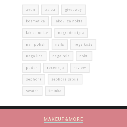
avon
balea
giveaway
kozmetika
lakovi za nokte
lak za nokte
nagradna igra
nail polish
nails
nega kože
nega lica
nega tela
nokti
puder
recenzija
review
sephora
sephora srbija
swatch
šminka
MAKEUP&MORE