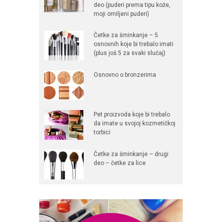
deo (puderi prema tipu kože,
moji omiljeni puderi)
Četke za šminkanje – 5
osnovnih koje bi trebalo imati
(plus još 5 za svaki slučaj)
Osnovno o bronzerima
Pet proizvoda koje bi trebalo
da imate u svojoj kozmetičkoj
torbici
Četke za šminkanje – drugi
deo – četke za lice