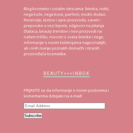
Blog kozmetici i ostalim sitnicama: šminka, nokti,
nega kože, nega kose, parfemi, modni dodaci.
Recenzije, testovi i opisi proizvoda, saveti i
preporuke u vezi lepote, odgovori na pitanja
čitalaca, beauty trendovi i novi proizvodi na
našem tržištu, novosti iz sveta šminke i nege,
informacije o novim kolekcijama najpoznatijih,
ali i onih manje poznatih domaćih i stranih
proizvođača kozmetike.
BEAUTY>>>INBOX
PRIJAVITE se da informacije o novim postovima i
komentarima dobijate na e-mail!
Email
Address
Subscribe