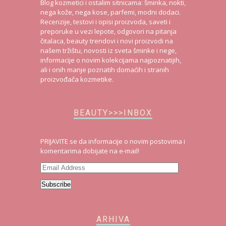
Blog kozmetici i ostalim sitnicama: šminka, nokti,
nega kože, nega kose, parfemi, modni dodaci.
Recenzije, testovi i opisi proizvoda, saveti i
preporuke u vezi lepote, odgovori na pitanja
čitalaca, beauty trendovi i novi proizvodi na
našem tržištu, novosti iz sveta šminke i nege,
informacije o novim kolekcijama najpoznatijih,
ali i onih manje poznatih domaćih i stranih
proizvođača kozmetike.
BEAUTY>>>INBOX
PRIJAVITE se da informacije o novim postovima i
komentarima dobijate na e-mail!
Email
Address
Subscribe
ARHIVA