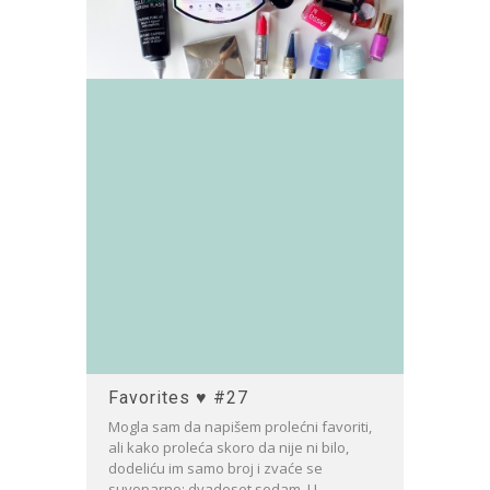
Favorites ♥ #27
Mogla sam da napišem prolećni favoriti,
ali kako proleća skoro da nije ni bilo,
dodeliću im samo broj i zvaće se
suvoparno: dvadeset sedam. U...