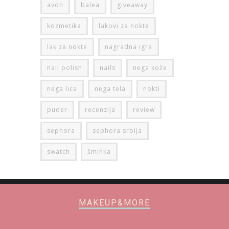
avon
balea
giveaway
kozmetika
lakovi za nokte
lak za nokte
nagradna igra
nail polish
nails
nega kože
nega lica
nega tela
nokti
puder
recenzija
review
sephora
sephora srbija
swatch
šminka
MAKEUP&MORE