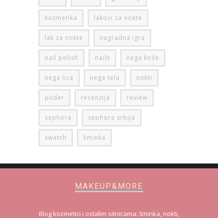
kozmetika
lakovi za nokte
lak za nokte
nagradna igra
nail polish
nails
nega kože
nega lica
nega tela
nokti
puder
recenzija
review
sephora
sephora srbija
swatch
šminka
MAKEUP&MORE
Blog kozmetici i ostalim sitnicama: šminka, nokti,