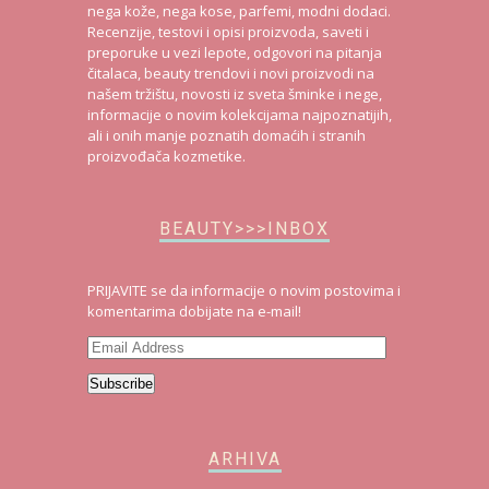
nega kože, nega kose, parfemi, modni dodaci.
Recenzije, testovi i opisi proizvoda, saveti i
preporuke u vezi lepote, odgovori na pitanja
čitalaca, beauty trendovi i novi proizvodi na
našem tržištu, novosti iz sveta šminke i nege,
informacije o novim kolekcijama najpoznatijih,
ali i onih manje poznatih domaćih i stranih
proizvođača kozmetike.
BEAUTY>>>INBOX
PRIJAVITE se da informacije o novim postovima i
komentarima dobijate na e-mail!
Email
Address
Subscribe
ARHIVA