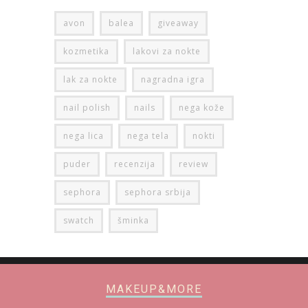
avon
balea
giveaway
kozmetika
lakovi za nokte
lak za nokte
nagradna igra
nail polish
nails
nega kože
nega lica
nega tela
nokti
puder
recenzija
review
sephora
sephora srbija
swatch
šminka
MAKEUP&MORE