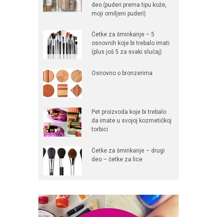
deo (puderi prema tipu kože,
moji omiljeni puderi)
Četke za šminkanje – 5
osnovnih koje bi trebalo imati
(plus još 5 za svaki slučaj)
Osnovno o bronzerima
Pet proizvoda koje bi trebalo
da imate u svojoj kozmetičkoj
torbici
Četke za šminkanje – drugi
deo – četke za lice