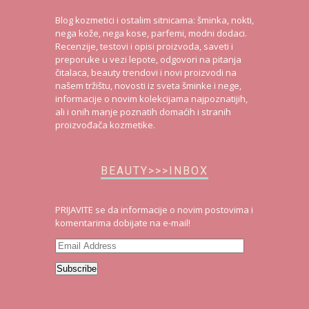
Blog kozmetici i ostalim sitnicama: šminka, nokti,
nega kože, nega kose, parfemi, modni dodaci.
Recenzije, testovi i opisi proizvoda, saveti i
preporuke u vezi lepote, odgovori na pitanja
čitalaca, beauty trendovi i novi proizvodi na
našem tržištu, novosti iz sveta šminke i nege,
informacije o novim kolekcijama najpoznatijih,
ali i onih manje poznatih domaćih i stranih
proizvođača kozmetike.
BEAUTY>>>INBOX
PRIJAVITE se da informacije o novim postovima i
komentarima dobijate na e-mail!
Email
Address
Subscribe