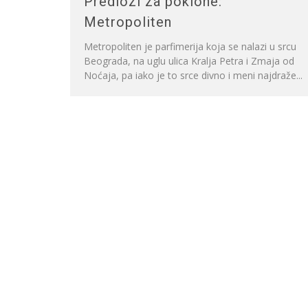
Predlozi za poklone:
Metropoliten
Metropoliten je parfimerija koja se nalazi u srcu
Beograda, na uglu ulica Kralja Petra i Zmaja od
Noćaja, pa iako je to srce divno i meni najdraže...