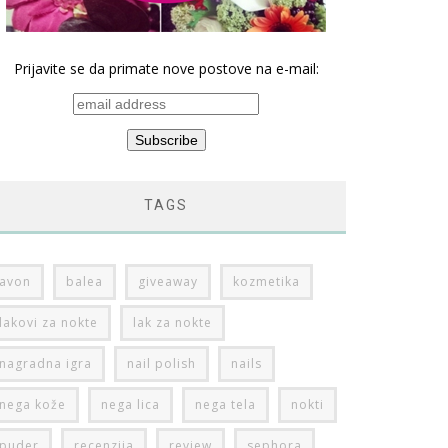
Prijavite se da primate nove postove na e-mail:
TAGS
avon
balea
giveaway
kozmetika
lakovi za nokte
lak za nokte
nagradna igra
nail polish
nails
nega kože
nega lica
nega tela
nokti
puder
recenzija
review
sephora