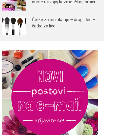
imate u svojoj kozmetičkoj torbici
Četke za šminkanje – drugi deo –
četke za lice