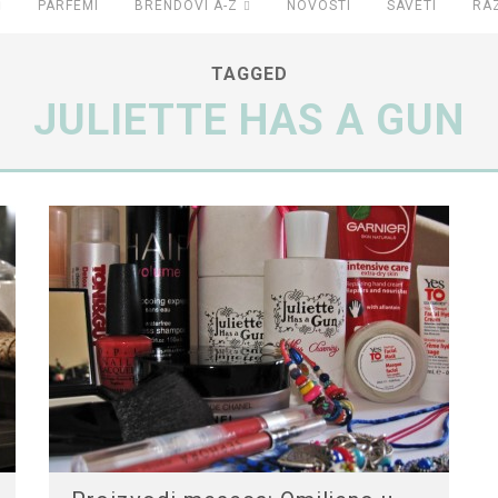
PARFEMI
BRENDOVI A-Z
NOVOSTI
SAVETI
RA
TAGGED
JULIETTE HAS A GUN