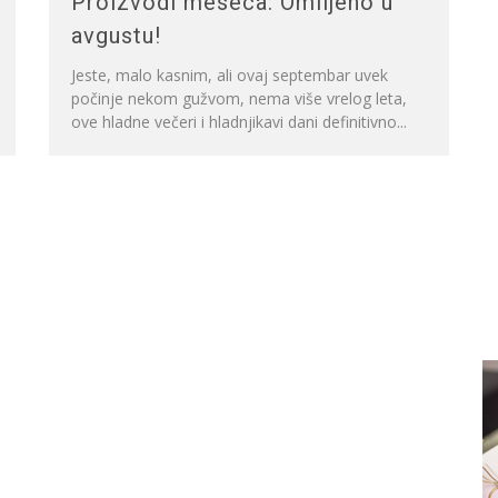
Proizvodi meseca: Omiljeno u
avgustu!
Jeste, malo kasnim, ali ovaj septembar uvek
počinje nekom gužvom, nema više vrelog leta,
ove hladne večeri i hladnjikavi dani definitivno...