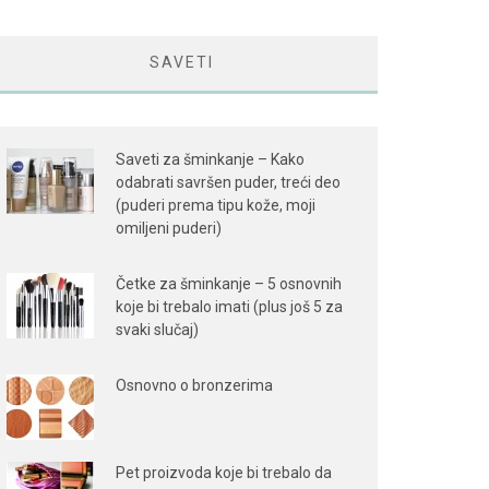
SAVETI
Saveti za šminkanje – Kako
odabrati savršen puder, treći deo
(puderi prema tipu kože, moji
omiljeni puderi)
Četke za šminkanje – 5 osnovnih
koje bi trebalo imati (plus još 5 za
svaki slučaj)
Osnovno o bronzerima
Pet proizvoda koje bi trebalo da