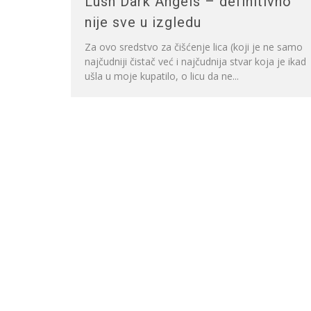
Lush Dark Angels – definitivno
nije sve u izgledu
Za ovo sredstvo za čišćenje lica (koji je ne samo
najčudniji čistač već i najčudnija stvar koja je ikad
ušla u moje kupatilo, o licu da ne...