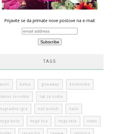
Prijavite se da primate nove postove na e-mail:
TAGS
avon
balea
giveaway
kozmetika
lakovi za nokte
lak za nokte
nagradna igra
nail polish
nails
nega kože
nega lica
nega tela
nokti
puder
recenzija
review
sephora