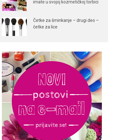
imate u svojoj kozmetičkoj torbici
Četke za šminkanje – drugi deo –
četke za lice