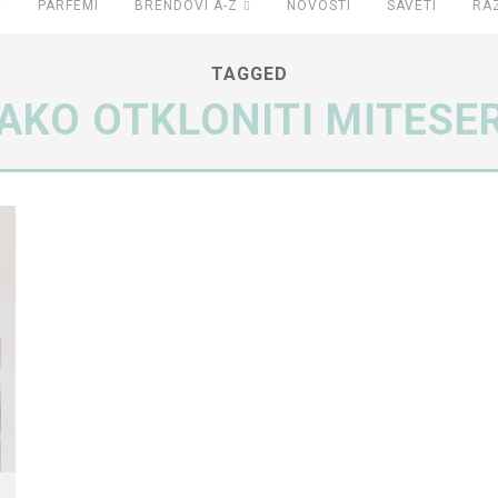
PARFEMI
BRENDOVI A-Z
NOVOSTI
SAVETI
RA
TAGGED
AKO OTKLONITI MITESE