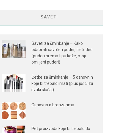
SAVETI
Saveti za šminkanje – Kako
odabrati savršen puder, treći deo
(puderi prema tipu kože, moji
omiljeni puderi)
Četke za šminkanje – 5 osnovnih
koje bi trebalo imati (plus još 5 za
svaki slučaj)
Osnovno o bronzerima
Pet proizvoda koje bi trebalo da