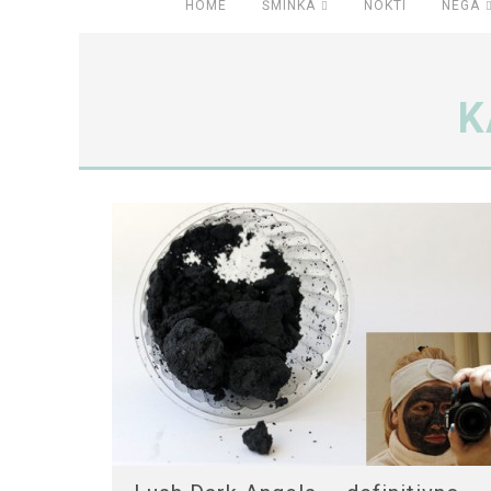
HOME
ŠMINKA
NOKTI
NEGA
K