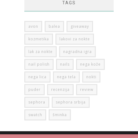
TAGS
avon
balea
giveaway
kozmetika
lakovi za nokte
lak za nokte
nagradna igra
nail polish
nails
nega kože
nega lica
nega tela
nokti
puder
recenzija
review
sephora
sephora srbija
swatch
šminka