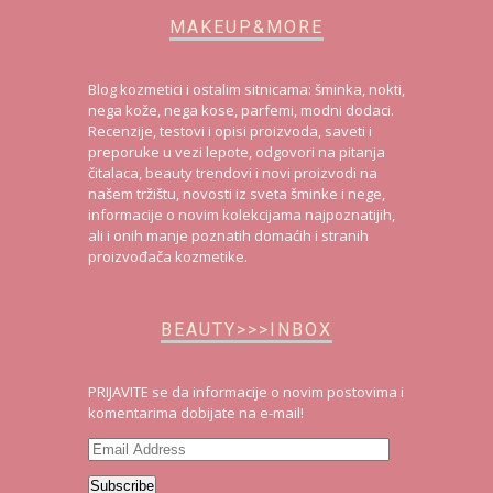
MAKEUP&MORE
Blog kozmetici i ostalim sitnicama: šminka, nokti,
nega kože, nega kose, parfemi, modni dodaci.
Recenzije, testovi i opisi proizvoda, saveti i
preporuke u vezi lepote, odgovori na pitanja
čitalaca, beauty trendovi i novi proizvodi na
našem tržištu, novosti iz sveta šminke i nege,
informacije o novim kolekcijama najpoznatijih,
ali i onih manje poznatih domaćih i stranih
proizvođača kozmetike.
BEAUTY>>>INBOX
PRIJAVITE se da informacije o novim postovima i
komentarima dobijate na e-mail!
Email
Address
Subscribe