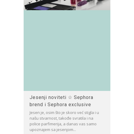
Jesenji noviteti ☆ Sephora
brend i Sephora exclusive
Jesen je, osim što je skoro već stigla i u
našu stvarnost, takođe svratila i na
police parfimerija, a danas vas samo
upoznajem sa jesenjom...