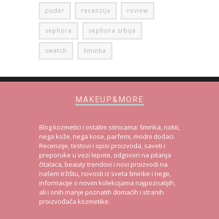
puder
recenzija
review
sephora
sephora srbija
swatch
šminka
MAKEUP&MORE
Blog kozmetici i ostalim sitnicama: šminka, nokti,
nega kože, nega kose, parfemi, modni dodaci.
Recenzije, testovi i opisi proizvoda, saveti i
preporuke u vezi lepote, odgovori na pitanja
čitalaca, beauty trendovi i novi proizvodi na
našem tržištu, novosti iz sveta šminke i nege,
informacije o novim kolekcijama najpoznatijih,
ali i onih manje poznatih domaćih i stranih
proizvođača kozmetike.