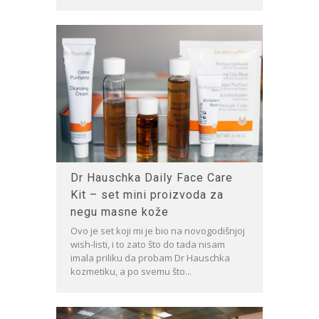
Dr Hauschka Daily Face Care
Kit – set mini proizvoda za
negu masne kože
Ovo je set koji mi je bio na novogodišnjoj
wish-listi, i to zato što do tada nisam
imala priliku da probam Dr Hauschka
kozmetiku, a po svemu što...