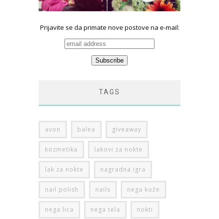
Prijavite se da primate nove postove na e-mail:
TAGS
avon
balea
giveaway
kozmetika
lakovi za nokte
lak za nokte
nagradna igra
nail polish
nails
nega kože
nega lica
nega tela
nokti