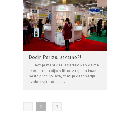
Dodir Pariza, stvarno?!
…. iako je meni više izgledalo kao da me
je dodirnula pijaca lično. A nije da imam
nešto protiv pijace, to mi je destinacija
svakog vikenda, ali...
1
2