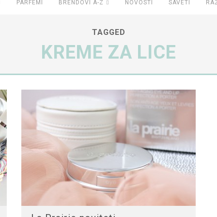
PARFEMI
BRENDOVI A-Z
NOVOSTI
SAVETI
RA
TAGGED
KREME ZA LICE