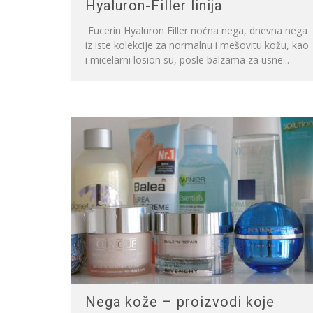
Hyaluron-Filler linija
Eucerin Hyaluron Filler noćna nega, dnevna nega
iz iste kolekcije za normalnu i mešovitu kožu, kao
i micelarni losion su, posle balzama za usne...
Nega kože – proizvodi koje