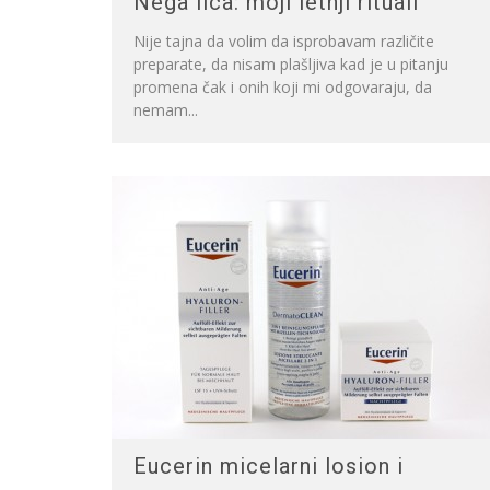
Nega lica: moji letnji rituali
Nije tajna da volim da isprobavam različite
preparate, da nisam plašljiva kad je u pitanju
promena čak i onih koji mi odgovaraju, da
nemam...
Eucerin micelarni losion i