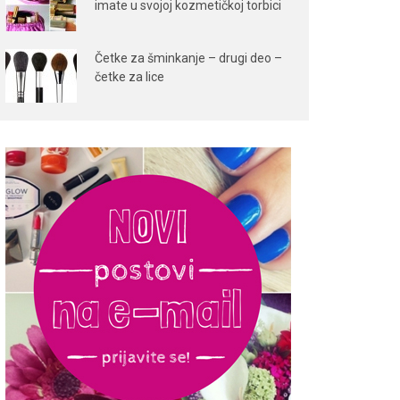
imate u svojoj kozmetičkoj torbici
Četke za šminkanje – drugi deo –
četke za lice