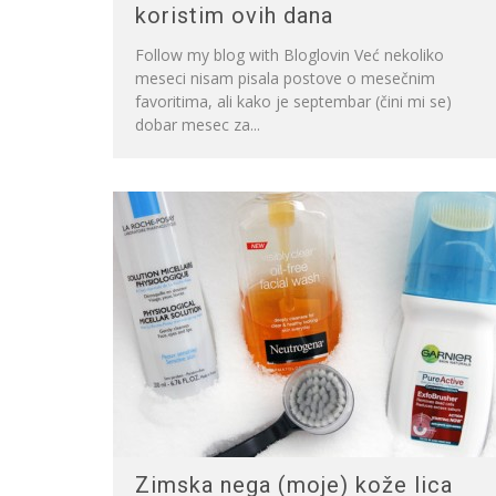
koristim ovih dana
Follow my blog with Bloglovin Već nekoliko
meseci nisam pisala postove o mesečnim
favoritima, ali kako je septembar (čini mi se)
dobar mesec za...
Zimska nega (moje) kože lica