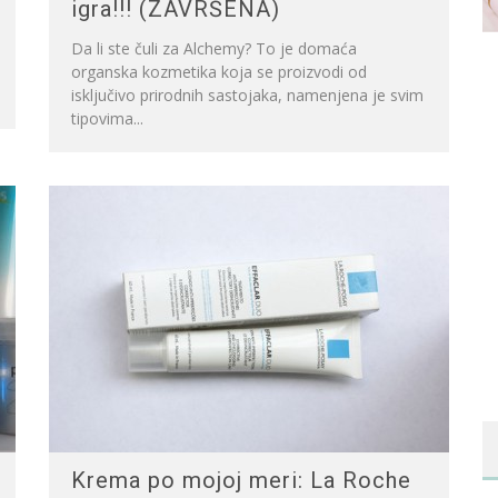
igra!!! (ZAVRŠENA)
Da li ste čuli za Alchemy? To je domaća
organska kozmetika koja se proizvodi od
isključivo prirodnih sastojaka, namenjena je svim
tipovima...
Krema po mojoj meri: La Roche