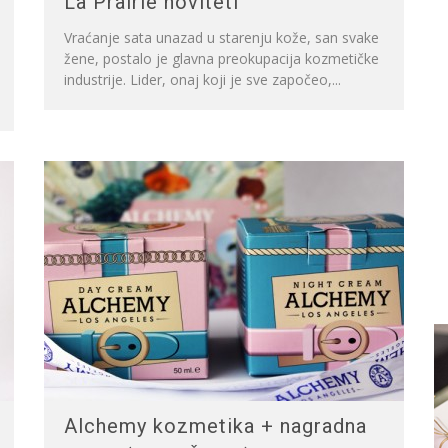
La Prairie noviteti
Vraćanje sata unazad u starenju kože, san svake
žene, postalo je glavna preokupacija kozmetičke
industrije. Lider, onaj koji je sve započeo,...
Alchemy kozmetika + nagradna