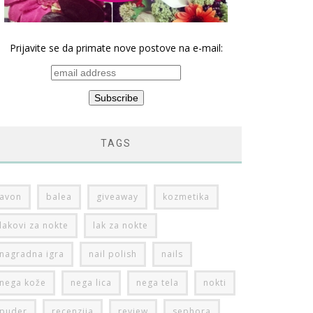
Prijavite se da primate nove postove na e-mail:
TAGS
avon
balea
giveaway
kozmetika
lakovi za nokte
lak za nokte
nagradna igra
nail polish
nails
nega kože
nega lica
nega tela
nokti
puder
recenzija
review
sephora