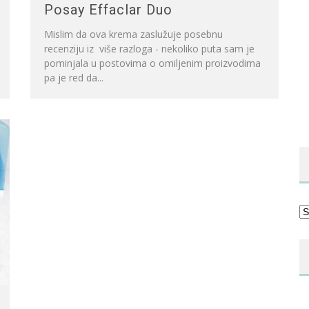
Posay Effaclar Duo
Mislim da ova krema zaslužuje posebnu
recenziju iz više razloga - nekoliko puta sam je
pominjala u postovima o omiljenim proizvodima
pa je red da...
Ka