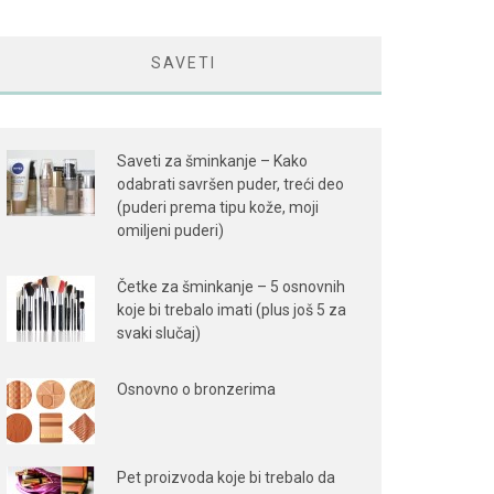
SAVETI
Saveti za šminkanje – Kako
odabrati savršen puder, treći deo
(puderi prema tipu kože, moji
omiljeni puderi)
Četke za šminkanje – 5 osnovnih
koje bi trebalo imati (plus još 5 za
svaki slučaj)
Osnovno o bronzerima
Pet proizvoda koje bi trebalo da