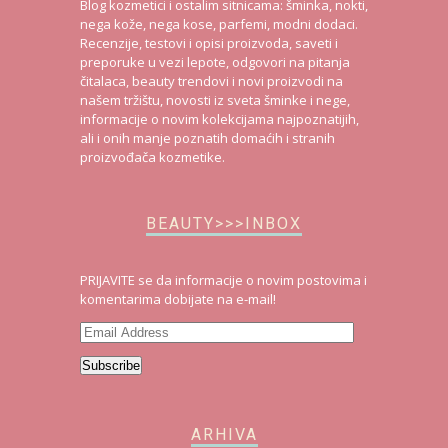
Blog kozmetici i ostalim sitnicama: šminka, nokti,
nega kože, nega kose, parfemi, modni dodaci.
Recenzije, testovi i opisi proizvoda, saveti i
preporuke u vezi lepote, odgovori na pitanja
čitalaca, beauty trendovi i novi proizvodi na
našem tržištu, novosti iz sveta šminke i nege,
informacije o novim kolekcijama najpoznatijih,
ali i onih manje poznatih domaćih i stranih
proizvođača kozmetike.
BEAUTY>>>INBOX
PRIJAVITE se da informacije o novim postovima i
komentarima dobijate na e-mail!
Email
Address
Subscribe
ARHIVA