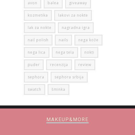
avon
balea
giveaway
kozmetika
lakovi za nokte
lak za nokte
nagradna igra
nail polish
nails
nega kože
nega lica
nega tela
nokti
puder
recenzija
review
sephora
sephora srbija
swatch
šminka
MAKEUP&MORE