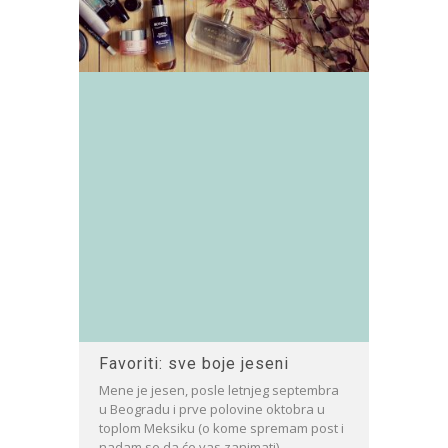
Favoriti: sve boje jeseni
Mene je jesen, posle letnjeg septembra
u Beogradu i prve polovine oktobra u
toplom Meksiku (o kome spremam post i
nadam se da će vas zanimati)...