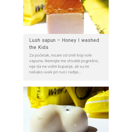
Lush sapun – Honey I washed
the Kids
Za početak, nisam od onih koji vole
sapune. Nemojte me shvatiti pogrešno,
nije da ne volim kupanje, ali su mi
nekako uvek pri ruci i radije...