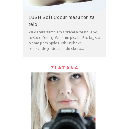
LUSH Soft Coeur masažer za
telo
Za danas sam vam spremila nešto lepo,
nešto o čemu još nisam pisala. Razlog što
nisam pominjala Lush i njihove
proizvode je što sam do skoro...