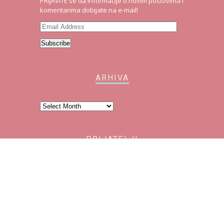
PRIJAVITE se da informacije o novim postovima i
komentarima dobijate na e-mail!
Email
Address
Subscribe
ARHIVA
Arhiva
PRIJATELJI