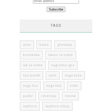
TAGS
avon
balea
giveaway
kozmetika
lakovi za nokte
lak za nokte
nagradna igra
nail polish
nails
nega kože
nega lica
nega tela
nokti
puder
recenzija
review
sephora
sephora srbija