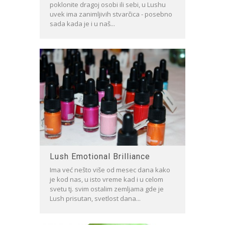
poklonite dragoj osobi ili sebi, u Lushu
uvek ima zanimljivih stvarčica - posebno
sada kada je i u naš...
Lush Emotional Brilliance
Ima već nešto više od mesec dana kako
je kod nas, u isto vreme kad i u celom
svetu tj. svim ostalim zemljama gde je
Lush prisutan, svetlost dana...