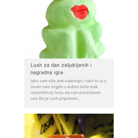
Lush za dan zaljubljenih i
nagradna igra
Iako sam više anti-valentajn i tako to (a u
stvari sam negde u dubini duše ipak
romantična), hoću da vam predstavim
ono što je Lush pripremio...