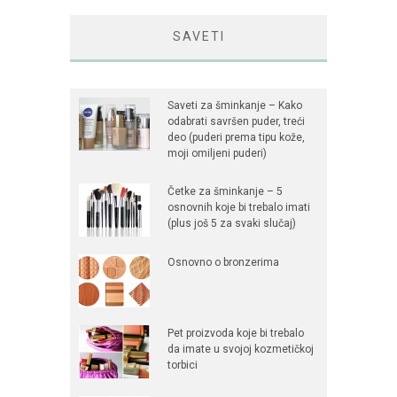
SAVETI
Saveti za šminkanje – Kako
odabrati savršen puder, treći
deo (puderi prema tipu kože,
moji omiljeni puderi)
Četke za šminkanje – 5
osnovnih koje bi trebalo imati
(plus još 5 za svaki slučaj)
Osnovno o bronzerima
Pet proizvoda koje bi trebalo
da imate u svojoj kozmetičkoj
torbici