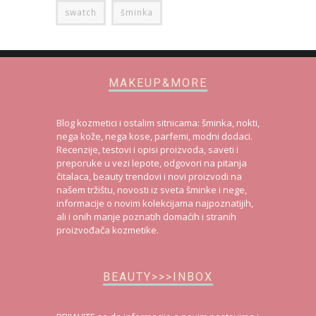
swatch
šminka
MAKEUP&MORE
Blog kozmetici i ostalim sitnicama: šminka, nokti,
nega kože, nega kose, parfemi, modni dodaci.
Recenzije, testovi i opisi proizvoda, saveti i
preporuke u vezi lepote, odgovori na pitanja
čitalaca, beauty trendovi i novi proizvodi na
našem tržištu, novosti iz sveta šminke i nege,
informacije o novim kolekcijama najpoznatijih,
ali i onih manje poznatih domaćih i stranih
proizvođača kozmetike.
BEAUTY>>>INBOX