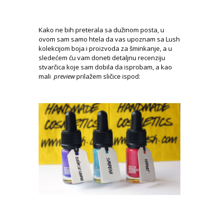
Kako ne bih preterala sa dužinom posta, u
ovom sam samo htela da vas upoznam sa Lush
kolekcijom boja i proizvoda za šminkanje, a u
sledećem ću vam doneti detaljnu recenziju
stvarčica koje sam dobila da isprobam, a kao
mali
preview
prilažem sličice ispod: