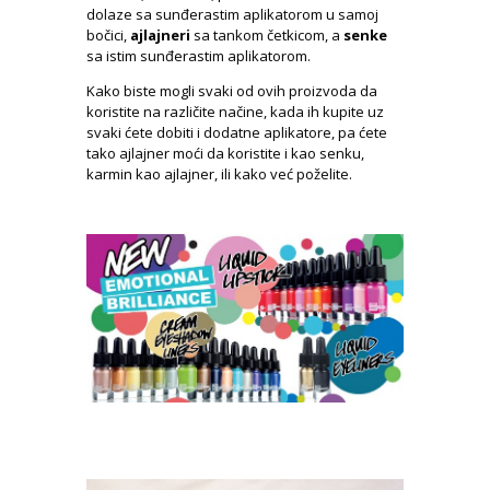
dolaze sa sunđerastim aplikatorom u samoj
bočici,
ajlajneri
sa tankom četkicom, a
senke
sa istim sunđerastim aplikatorom.
Kako biste mogli svaki od ovih proizvoda da
koristite na različite načine, kada ih kupite uz
svaki ćete dobiti i dodatne aplikatore, pa ćete
tako ajlajner moći da koristite i kao senku,
karmin kao ajlajner, ili kako već poželite.