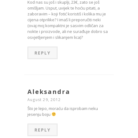
Kod nas su još i skuplji, 23€, zato se još
omišljam. Usput, uvijek te hoćiu pitati, a
zaboravim – koji fotić koristiš i kolika mu je
cijena otprilike? I imaš li preporučiti neki
(ovaj moj kompaktni je sasvim odličan za
nokte i proizvode, ali ne surađuje dobro sa
osvjetljenjem i slikanjem lica)?
REPLY
Aleksandra
August 29, 2012
Što je lepo, moraću da isprobam neku
jesenju boju
REPLY