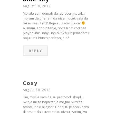
August 30, 2012
Morala sam odmah da isprobam tocak, i
moram da priznam da nisam ocekivala da
takav rezultat!:D Boje su zadivljujuce!
A, imam jedno pitanje, hoce li biti kod nas
Maybelline Baby Lips-a?? Zaljubljena sam u
boju Pink Punch prelepa je *.*
REPLY
Coxy
August 30, 2012
Hm, mislila sam da su proizvodi skuplji.
Svidja mi se hajlajter, a mogao bi mi se
omaci i neki ajlajner. E sad, tu je ona vecita
dilema – da li uzeti neku divnu, zanimljivu