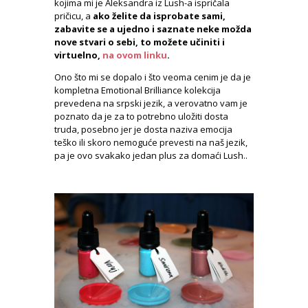
kojima mi je Aleksandra iz Lush-a ispričala
pričicu, a
ako želite da isprobate sami,
zabavite se a ujedno i saznate neke možda
nove stvari o sebi, to možete učiniti i
virtuelno,
na ovom linku
.
Ono što mi se dopalo i što veoma cenim je da je
kompletna Emotional Brilliance kolekcija
prevedena na srpski jezik, a verovatno vam je
poznato da je za to potrebno uložiti dosta
truda, posebno jer je dosta naziva emocija
teško ili skoro nemoguće prevesti na naš jezik,
pa je ovo svakako jedan plus za domaći Lush..