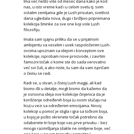
Ima već nešto više od mesec dana kako je kod
nas, u isto vreme kad i u celom svetu tj. svim
ostalim zemljama gde je Lush prisutan, svetlost
dana ugledala nova, dugo i brižljivo pripremana
kolekcija šminke za sve one koji vole Lush
filozofiju.
Imala sam sjajnu priliku da se u prijatnom
ambijentu sa veselim i uvek raspoloženim Lush-
ovcima upoznam sa idejom i konceptom ove
kolekcije, isprobam nove proizvode, i zavrtim
famozni točak o kome ste do sada verovatno
već svi čuli, a ako niste, tu sam da vam ispričam
o čemu se radi.
Radi se, u stvari, o čistoj Lush magiji, ali kad
bismo išli u detalje, mogli bismo da kažemo da
je osnovna ideja ove kolekcije činjenica da je
korišćenje određenih boja (u ovom slučaju na
licu) u vezi sa određenim emocijama. Novoj
kolekciji u pomoć je stigla i igra sa točkom boja,
u kojoj je pošto okrenete točak potrebno da
odaberete tri boje koje vas prve privuku – bez
mnogo razmišljanja (dakle ne omiljene boje, već