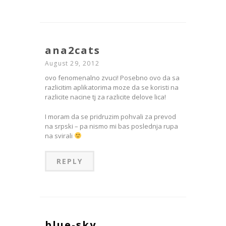
ana2cats
August 29, 2012
ovo fenomenalno zvuci! Posebno ovo da sa
razlicitim aplikatorima moze da se koristi na
razlicite nacine tj za razlicite delove lica!
I moram da se pridruzim pohvali za prevod
na srpski – pa nismo mi bas poslednja rupa
na svirali
REPLY
blue-sky