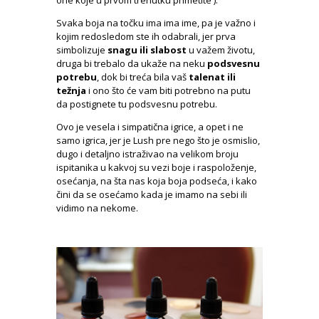
one koje u prvom trenutku primetite ).
Svaka boja na točku ima ima ime, pa je važno i
kojim redosledom ste ih odabrali, jer prva
simbolizuje
snagu ili slabost
u važem životu,
druga bi trebalo da ukaže na neku
podsvesnu
potrebu
, dok bi treća bila vaš
talenat ili
težnja
i ono što će vam biti potrebno na putu
da postignete tu podsvesnu potrebu.
Ovo je vesela i simpatična igrice, a opet i ne
samo igrica, jer je Lush pre nego što je osmislio,
dugo i detaljno istraživao na velikom broju
ispitanika u kakvoj su vezi boje i raspoloženje,
osećanja, na šta nas koja boja podseća, i kako
čini da se osećamo kada je imamo na sebi ili
vidimo na nekome.