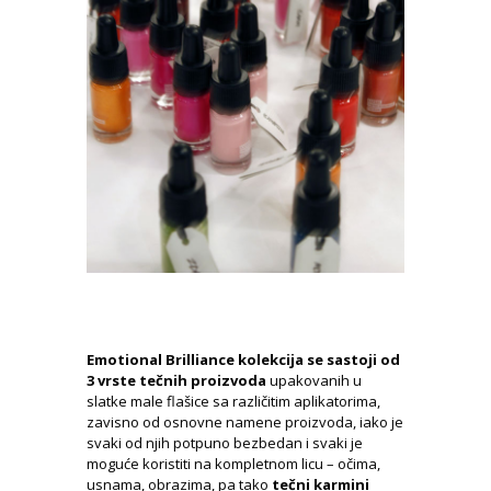
Emotional Brilliance kolekcija se sastoji od
3 vrste tečnih proizvoda
upakovanih u
slatke male flašice sa različitim aplikatorima,
zavisno od osnovne namene proizvoda, iako je
svaki od njih potpuno bezbedan i svaki je
moguće koristiti na kompletnom licu – očima,
usnama, obrazima, pa tako
tečni karmini