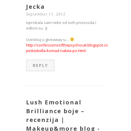
Jecka
September 11, 2012
Isprobala sam neke od ovih proizvoda i
odlicni su. :))
Ucestvuj u giveaway-u…
http://confessionsofthepsychocat.blogspot.com/2012/09/os
pinkiebella-komad-nakita-po.html
REPLY
Lush Emotional
Brilliance boje –
recenzija |
Makeup&more blog -