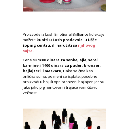
Proizvode iz Lush Emotional Brilliance kolekcije
možete
kupiti u Lush prodavnici u Ušće
šoping centru, ili naručiti sa
njihovog
sajta
.
Cene su
1600 dinara za senke, ajlajnere i
karmine
, i
1400 dinara za puder, bronzer,
hajlajter ili maskaru
, i iako se čine kao
prilična suma, po meni se isplate, posebno
proizvodi u boji ili npr. bronzer i hajlajter, jer su
jako jako pigmentovani i trajaće vam čitavu
večnost.