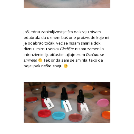
Još jedna zanimljivost je što na kraju nisam
odabrala da uzmem baš one proizvode koje mi
je odabrao točak, već se nisam smirila dok
divnu i mirnu senku
Gledišt
e nisam zamenila
intenzivnim ljubičastim ajlajnerom
Osećam se
smireno
Tek onda sam se smirila, tako da
boje ipak nešto znaju