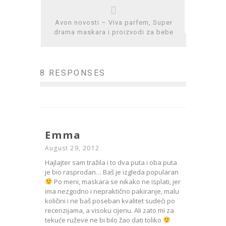
Avon novosti – Viva parfem, Super
drama maskara i proizvodi za bebe
8 RESPONSES
Emma
August 29, 2012
Hajlajter sam tražila i to dva puta i oba puta
je bio rasprodan… Baš je izgleda popularan
Po meni, maskara se nikako ne isplati, jer
ima nezgodno i nepraktično pakiranje, malu
količini i ne baš poseban kvalitet sudeći po
recenzijama, a visoku cijenu. Ali zato mi za
tekuće ruževe ne bi bilo žao dati toliko