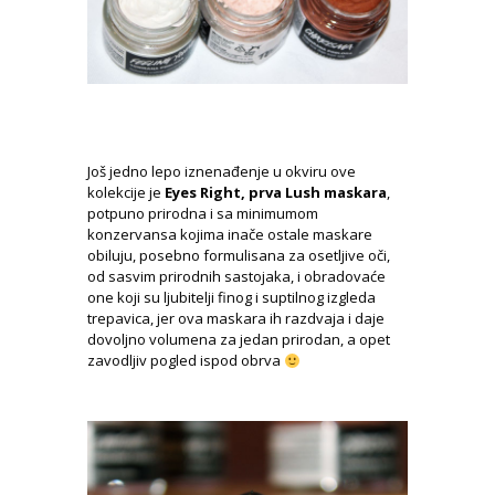
Još jedno lepo iznenađenje u okviru ove
kolekcije je
Eyes Right, prva Lush maskara
,
potpuno prirodna i sa minimumom
konzervansa kojima inače ostale maskare
obiluju, posebno formulisana za osetljive oči,
od sasvim prirodnih sastojaka, i obradovaće
one koji su ljubitelji finog i suptilnog izgleda
trepavica, jer ova maskara ih razdvaja i daje
dovoljno volumena za jedan prirodan, a opet
zavodljiv pogled ispod obrva