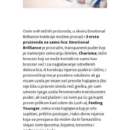
Osim ovih tečnih proizvoda, u okviru Emotional
Brilliance kolekcije možete pronaći i
3 vrste
proizvoda za samo lice
:
Emotional
Brilliance
je prozračni, transparenti puder koji
je namenjen setovanju šminke,
Charisma
, tečni
bronzer koji se može koristiti ne samo kao
bronzer već i za naglašavanje određenih
delova lica, ili korekciju nijanse pudera i slično, i
proizvod koji me je posebno oduševio ali ga
nisam uzela jer imam već previše hajlajtera (što
nije bila u pravom smislu reči greška, jer sam
umesto njega uzela fenomenalni translucentni
puder, ali sad plačem i za ovim pa ću ga kupiti
prvom prilikom kad odem do Lush-a),
Feeling
Younger
, neka vrsta hajlajtera koji je vrlo
suptilan, prilično postojan, i tako divne nijanse
koja se presijava da mislim da bi fantastično
stajao svim tipovima, bojama, tonovima i