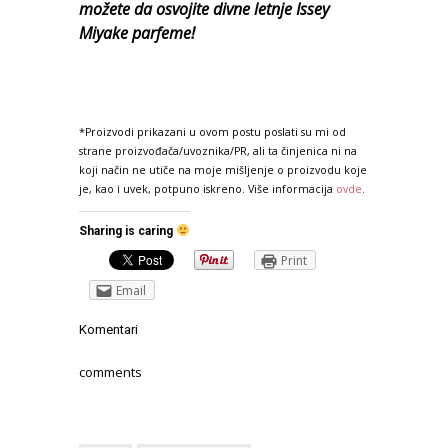
možete da osvojite divne letnje Issey
Miyake parfeme!
*Proizvodi prikazani u ovom postu poslati su mi od
strane proizvođača/uvoznika/PR, ali ta činjenica ni na
koji način ne utiče na moje mišljenje o proizvodu koje
je, kao i uvek, potpuno iskreno. Više informacija
ovde
.
Sharing is caring
Print
Email
Komentari
comments