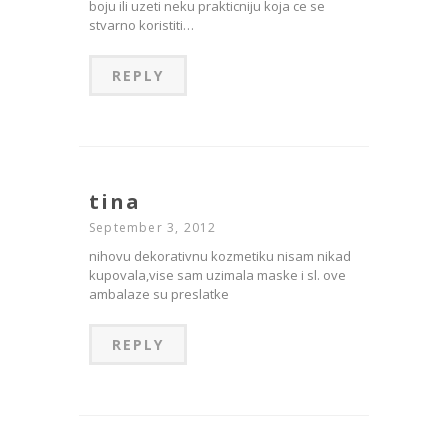
boju ili uzeti neku prakticniju koja ce se
stvarno koristiti…
REPLY
tina
September 3, 2012
nihovu dekorativnu kozmetiku nisam nikad
kupovala,vise sam uzimala maske i sl. ove
ambalaze su preslatke
REPLY