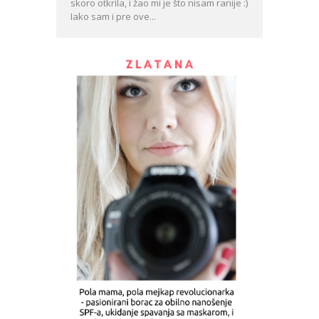
skoro otkrila, i žao mi je što nisam ranije :)
Iako sam i pre ove...