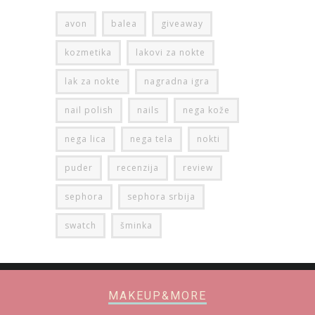
avon
balea
giveaway
kozmetika
lakovi za nokte
lak za nokte
nagradna igra
nail polish
nails
nega kože
nega lica
nega tela
nokti
puder
recenzija
review
sephora
sephora srbija
swatch
šminka
MAKEUP&MORE