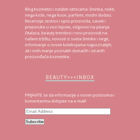
Blog kozmetici i ostalim sitnicama: šminka, nokti,
nega kože, nega kose, parfemi, modni dodaci.
Recenzije, testovi i opisi proizvoda, saveti i
preporuke u vezi lepote, odgovori na pitanja
čitalaca, beauty trendovi i novi proizvodi na
našem tržištu, novosti iz sveta šminke i nege,
informacije o novim kolekcijama najpoznatijih,
ali i onih manje poznatih domaćih i stranih
proizvođača kozmetike.
BEAUTY>>>INBOX
PRIJAVITE se da informacije o novim postovima i
komentarima dobijate na e-mail!
Email
Address
Subscribe