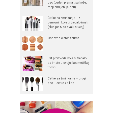
deo (puderi prema tipu kože,
moji omiljeni puderi)
Četke za šminkanje – 5
osnovnih koje bi trebalo imati
(plus još 5 za svaki slučaj)
Osnovno o bronzerima
Pet proizvoda koje bi trebalo
da imate u svojoj kozmetičkoj
torbici
Četke za šminkanje – drugi
deo – četke za lice