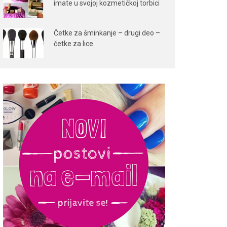
imate u svojoj kozmetičkoj torbici
Četke za šminkanje – drugi deo –
četke za lice