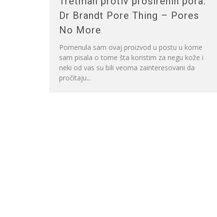
Tretman protiv proširenih pora:
Dr Brandt Pore Thing – Pores
No More
Pomenula sam ovaj proizvod u postu u kome
sam pisala o tome šta koristim za negu kože i
neki od vas su bili veoma zainteresovani da
pročitaju...