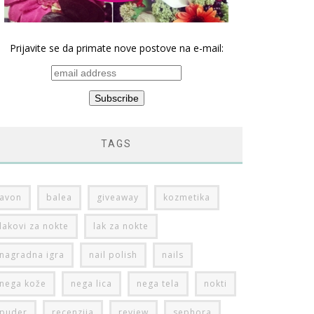
Prijavite se da primate nove postove na e-mail:
TAGS
avon
balea
giveaway
kozmetika
lakovi za nokte
lak za nokte
nagradna igra
nail polish
nails
nega kože
nega lica
nega tela
nokti
puder
recenzija
review
sephora