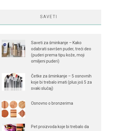
SAVETI
Saveti za šminkanje – Kako
odabrati savršen puder, treći deo
(puderi prema tipu kože, moji
omiljeni puderi)
Četke za šminkanje – 5 osnovnih
koje bi trebalo imati (plus još 5 za
svaki slučaj)
Osnovno o bronzerima
Pet proizvoda koje bi trebalo da