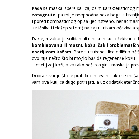
Kada se maska ispere sa lica, osim karakterističnog m
zategnuta,
pa mi je neophodna neka bogata hranlj
I pored bombastičnog opisa (jedinstveno, nenadmašno
uzvičnika i telešop stilom) na sajtu, nisam očekivala
Dakle, rezultat je solidan ali u neku ruku i očekivan o
kombinovanu ili masnu kožu, čak i problematičnu,
osetljivom kožom
. Pore su sužene i lice odlično oči
ovo nije nešto što bi moglo baš da regeneriše kožu 
ili osetljivoj koži, a za tako nešto alginit maska je pre
Dobra stvar je što je prah fino mleven i lako se meša
vam ova kutijica dugo potrajati, a uz dodatak eteričnog