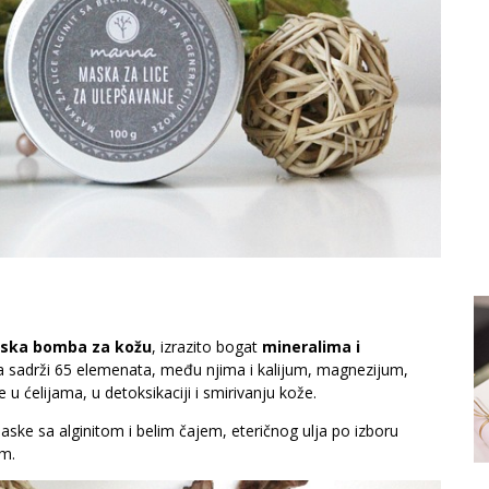
nska bomba za kožu
, izrazito bogat
mineralima i
da sadrži 65 elemenata, među njima i kalijum, magnezijum,
 u ćelijama, u detoksikaciji i smirivanju kože.
ske sa alginitom i belim čajem, eteričnog ulja po izboru
om.