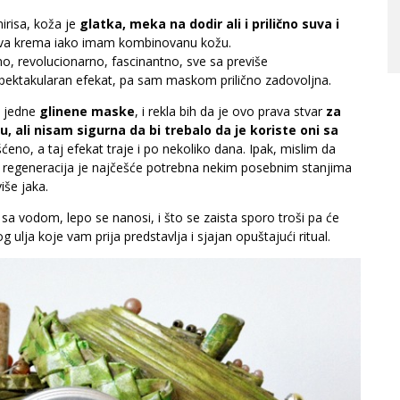
irisa, koža je
glatka, meka na dodir ali i prilično suva i
iva krema iako imam kombinovanu kožu.
, revolucionarno, fascinantno, sve sa previše
 spektakularan efekat, pa sam maskom prilično zadovoljna.
d jedne
glinene maske
, i rekla bih da je ovo prava stvar
za
 ali nisam sigurna da bi trebalo da je koriste oni sa
šćeno, a taj efekat traje i po nekoliko dana. Ipak, mislim da
– regeneracija je najčešće potrebna nekim posebnim stanjima
više jaka.
 sa vodom, lepo se nanosi, i što se zaista sporo troši pa će
 ulja koje vam prija predstavlja i sjajan opuštajući ritual.