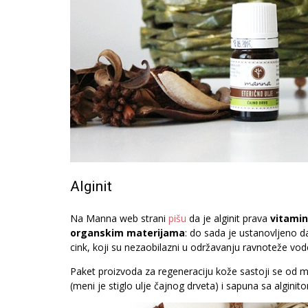
Alginit
Na Manna web strani
pišu
da je alginit prava
vitami
organskim materijama
: do sada je ustanovljeno 
cink, koji su nezaobilazni u održavanju ravnoteže vode
Paket proizvoda za regeneraciju kože sastoji se od ma
(meni je stiglo ulje čajnog drveta) i sapuna sa alginit