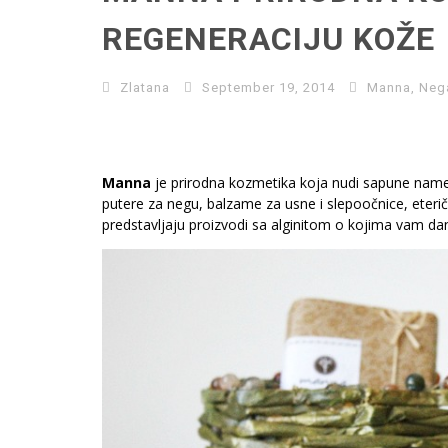
REGENERACIJU KOŽE
Zlatana
September 19, 2014
Manna
,
Neg
Manna
je prirodna kozmetika koja nudi sapune namen
putere za negu, balzame za usne i slepoočnice, eteričn
predstavljaju proizvodi sa alginitom o kojima vam da