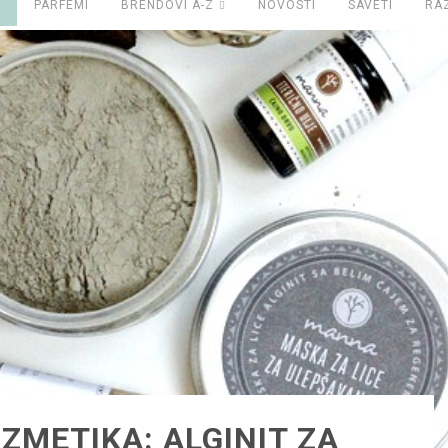
PARFEMI
BRENDOVI A-Z
NOVOSTI
SAVETI
RA
METIKA: ALGINIT ZA