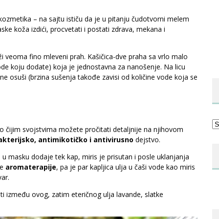
kozmetika – na sajtu ističu da je u pitanju čudotvorni melem
ske koža izdići, procvetati i postati zdrava, mekana i
i veoma fino mleveni prah. Kašičica-dve praha sa vrlo malo
vode koju dodate) koja je jednostavna za nanošenje. Na licu
e osuši (brzina sušenja takođe zavisi od količine vode koja se
Ka
 o čijim svojstvima možete pročitati detaljnije na njihovom
akterijsko, antimikotičko i antivirusno
dejstvo.
 u masku dodaje tek kap, miris je prisutan i posle uklanjanja
he
aromaterapije
, pa je par kapljica ulja u čaši vode kao miris
var.
ti između ovog, zatim eteričnog ulja lavande, slatke