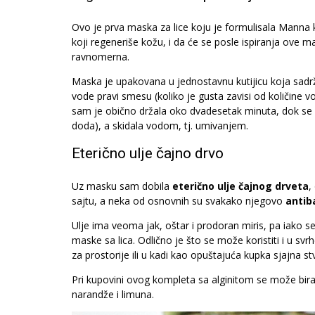
Ovo je prva maska za lice koju je formulisala Manna 
koji regeneriše kožu, i da će se posle ispiranja ove ma
ravnomerna.
Maska je upakovana u jednostavnu kutijicu koja sadrž
vode pravi smesu (koliko je gusta zavisi od količine 
sam je obično držala oko dvadesetak minuta, dok se n
doda), a skidala vodom, tj. umivanjem.
Eterično ulje čajno drvo
Uz masku sam dobila
eterično ulje čajnog drveta
,
sajtu, a neka od osnovnih su svakako njegovo
antib
Ulje ima veoma jak, oštar i prodoran miris, pa iako se
maske sa lica. Odlično je što se može koristiti i u svr
za prostorije ili u kadi kao opuštajuća kupka sjajna st
Pri kupovini ovog kompleta sa alginitom se može bira
narandže i limuna.