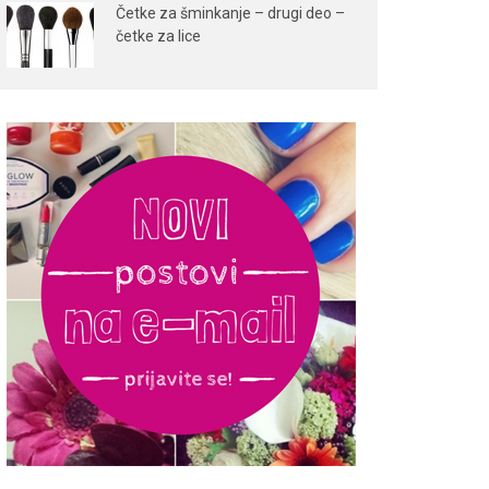
Četke za šminkanje – drugi deo –
četke za lice