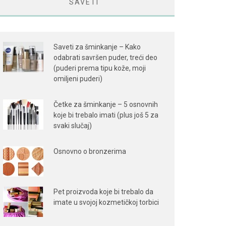
SAVETI
Saveti za šminkanje – Kako
odabrati savršen puder, treći deo
(puderi prema tipu kože, moji
omiljeni puderi)
Četke za šminkanje – 5 osnovnih
koje bi trebalo imati (plus još 5 za
svaki slučaj)
Osnovno o bronzerima
Pet proizvoda koje bi trebalo da
imate u svojoj kozmetičkoj torbici