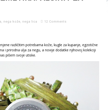
a
,
nega kože
,
nega lica
12 Comments
jene različitim potrebama kože, kugle za kupanje, egzotične
a i prirodna ulja za negu, a novije dodatke njihovoj kolekciji
nas pišem svoje utiske.