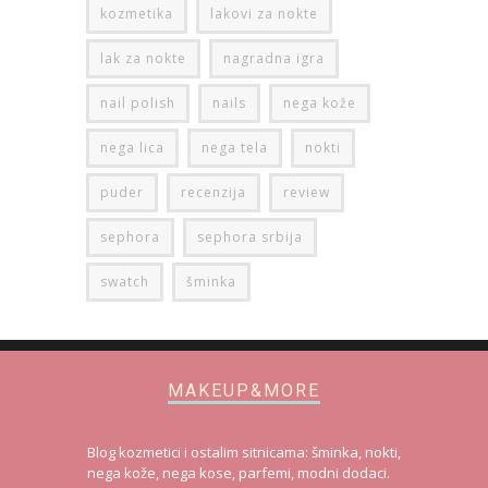
kozmetika
lakovi za nokte
lak za nokte
nagradna igra
nail polish
nails
nega kože
nega lica
nega tela
nokti
puder
recenzija
review
sephora
sephora srbija
swatch
šminka
MAKEUP&MORE
Blog kozmetici i ostalim sitnicama: šminka, nokti,
nega kože, nega kose, parfemi, modni dodaci.