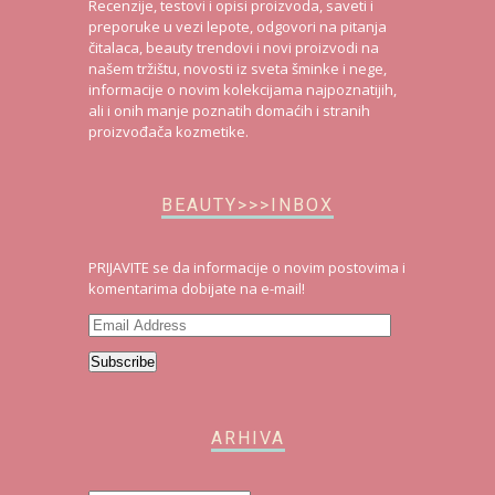
Recenzije, testovi i opisi proizvoda, saveti i
preporuke u vezi lepote, odgovori na pitanja
čitalaca, beauty trendovi i novi proizvodi na
našem tržištu, novosti iz sveta šminke i nege,
informacije o novim kolekcijama najpoznatijih,
ali i onih manje poznatih domaćih i stranih
proizvođača kozmetike.
BEAUTY>>>INBOX
PRIJAVITE se da informacije o novim postovima i
komentarima dobijate na e-mail!
Email
Address
Subscribe
ARHIVA