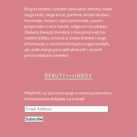
Blog kozmetici i ostalim sitnicama: šminka, nokti,
nega kože, nega kose, parfemi, modni dodaci.
Recenzije, testovi i opisi proizvoda, saveti i
preporuke u vezi lepote, odgovori na pitanja
čitalaca, beauty trendovi i novi proizvodi na
našem tržištu, novosti iz sveta šminke i nege,
informacije o novim kolekcijama najpoznatijih,
ali i onih manje poznatih domaćih i stranih
proizvođača kozmetike.
BEAUTY>>>INBOX
PRIJAVITE se da informacije o novim postovima i
komentarima dobijate na e-mail!
Email
Address
Subscribe