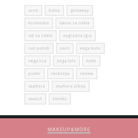
avon
balea
giveaway
kozmetika
lakovi za nokte
lak za nokte
nagradna igra
nail polish
nails
nega kože
nega lica
nega tela
nokti
puder
recenzija
review
sephora
sephora srbija
swatch
šminka
MAKEUP&MORE