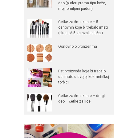
deo (puderi prema tipu kože,
moji omiljeni puderi)
Četke za šminkanje – 5
osnovnih koje bi trebalo imati
(plus još 5 za svaki slučaj)
Osnovno o bronzerima
Pet proizvoda koje bi trebalo
da imate u svojoj kozmetičkoj
torbici
Četke za šminkanje – drugi
deo – četke za lice