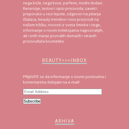
nega kože, nega kose, parfemi, modni dodaci.
Recenzije, testovi i opisi proizvoda, saveti i
preporuke u vezi lepote, odgovori na pitanja
čitalaca, beauty trendovi i novi proizvodi na
našem tržištu, novosti iz sveta šminke i nege,
informacije o novim kolekcijama najpoznatijih,
ali i onih manje poznatih domaćih i stranih
proizvođača kozmetike.
BEAUTY>>>INBOX
PRIJAVITE se da informacije o novim postovima i
komentarima dobijate na e-mail!
Email
Address
Subscribe
ARHIVA