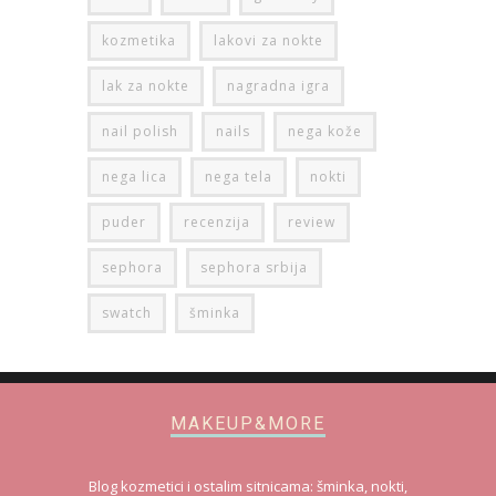
kozmetika
lakovi za nokte
lak za nokte
nagradna igra
nail polish
nails
nega kože
nega lica
nega tela
nokti
puder
recenzija
review
sephora
sephora srbija
swatch
šminka
MAKEUP&MORE
Blog kozmetici i ostalim sitnicama: šminka, nokti,