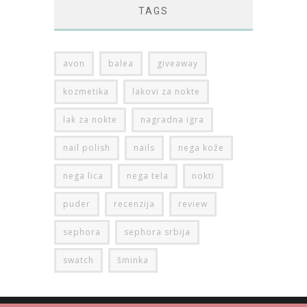
TAGS
avon
balea
giveaway
kozmetika
lakovi za nokte
lak za nokte
nagradna igra
nail polish
nails
nega kože
nega lica
nega tela
nokti
puder
recenzija
review
sephora
sephora srbija
swatch
šminka