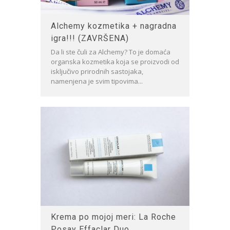
Alchemy kozmetika + nagradna
igra!!! (ZAVRŠENA)
Da li ste čuli za Alchemy? To je domaća
organska kozmetika koja se proizvodi od
isključivo prirodnih sastojaka,
namenjena je svim tipovima...
Krema po mojoj meri: La Roche
Posay Effaclar Duo