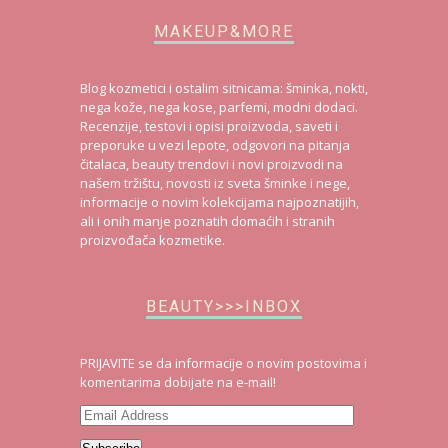
MAKEUP&MORE
Blog kozmetici i ostalim sitnicama: šminka, nokti,
nega kože, nega kose, parfemi, modni dodaci.
Recenzije, testovi i opisi proizvoda, saveti i
preporuke u vezi lepote, odgovori na pitanja
čitalaca, beauty trendovi i novi proizvodi na
našem tržištu, novosti iz sveta šminke i nege,
informacije o novim kolekcijama najpoznatijih,
ali i onih manje poznatih domaćih i stranih
proizvođača kozmetike.
BEAUTY>>>INBOX
PRIJAVITE se da informacije o novim postovima i
komentarima dobijate na e-mail!
Email
Address