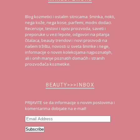
Blog kozmetici i ostalim sitnicama: šminka, nokti,
nega kože, nega kose, parfemi, modni dodaci.
Recenzije, testovi i opisi proizvoda, saveti i
preporuke u vezi lepote, odgovori na pitanja
čitalaca, beauty trendovi i novi proizvodi na
našem tržištu, novosti iz sveta šminke i nege,
informacije o novim kolekcijama najpoznatijih,
ali i onih manje poznatih domaćih i stranih
proizvođača kozmetike.
BEAUTY>>>INBOX
PRIJAVITE se da informacije o novim postovima i
komentarima dobijate na e-mail!
Email
Address
Subscribe