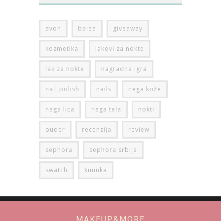
avon
balea
giveaway
kozmetika
lakovi za nokte
lak za nokte
nagradna igra
nail polish
nails
nega kože
nega lica
nega tela
nokti
puder
recenzija
review
sephora
sephora srbija
swatch
šminka
MAKEUP&MORE