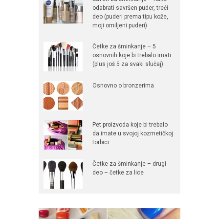
odabrati savršen puder, treći
deo (puderi prema tipu kože,
moji omiljeni puderi)
Četke za šminkanje – 5
osnovnih koje bi trebalo imati
(plus još 5 za svaki slučaj)
Osnovno o bronzerima
Pet proizvoda koje bi trebalo
da imate u svojoj kozmetičkoj
torbici
Četke za šminkanje – drugi
deo – četke za lice