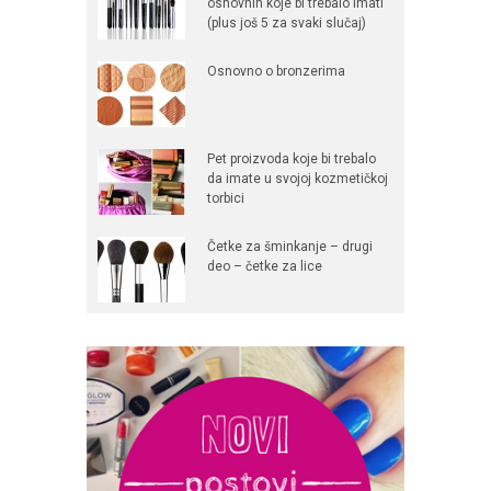
osnovnih koje bi trebalo imati
(plus još 5 za svaki slučaj)
Osnovno o bronzerima
Pet proizvoda koje bi trebalo
da imate u svojoj kozmetičkoj
torbici
Četke za šminkanje – drugi
deo – četke za lice