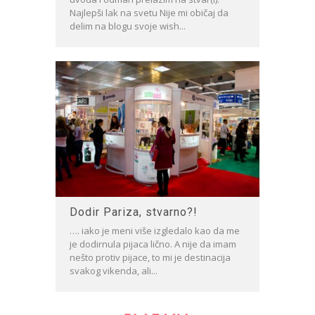
Najlepši lak na svetu Nije mi običaj da
delim na blogu svoje wish...
Dodir Pariza, stvarno?!
…. iako je meni više izgledalo kao da me
je dodirnula pijaca lično. A nije da imam
nešto protiv pijace, to mi je destinacija
svakog vikenda, ali...