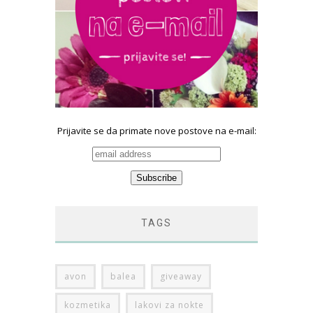
Prijavite se da primate nove postove na e-mail:
TAGS
avon
balea
giveaway
kozmetika
lakovi za nokte