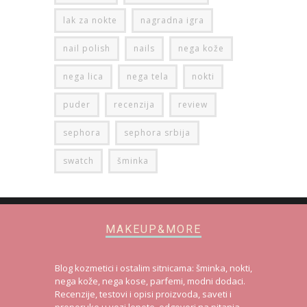
lak za nokte
nagradna igra
nail polish
nails
nega kože
nega lica
nega tela
nokti
puder
recenzija
review
sephora
sephora srbija
swatch
šminka
MAKEUP&MORE
Blog kozmetici i ostalim sitnicama: šminka, nokti,
nega kože, nega kose, parfemi, modni dodaci.
Recenzije, testovi i opisi proizvoda, saveti i
preporuke u vezi lepote, odgovori na pitanja