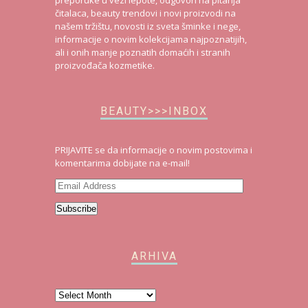
čitalaca, beauty trendovi i novi proizvodi na
našem tržištu, novosti iz sveta šminke i nege,
informacije o novim kolekcijama najpoznatijih,
ali i onih manje poznatih domaćih i stranih
proizvođača kozmetike.
BEAUTY>>>INBOX
PRIJAVITE se da informacije o novim postovima i
komentarima dobijate na e-mail!
Email
Address
Subscribe
ARHIVA
Arhiva