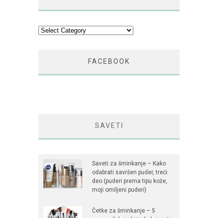
Kategorije
FACEBOOK
SAVETI
Saveti za šminkanje – Kako
odabrati savršen puder, treći
deo (puderi prema tipu kože,
moji omiljeni puderi)
Četke za šminkanje – 5