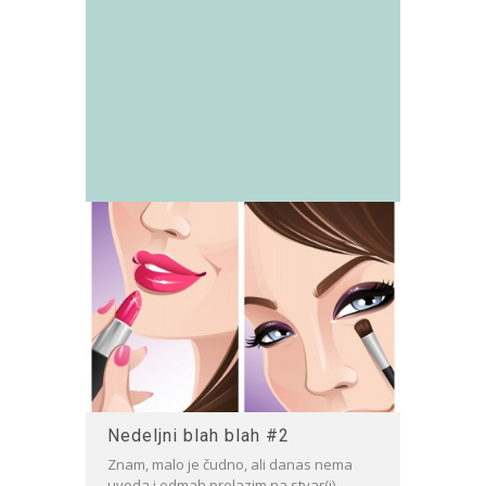
Nedeljni blah blah #2
Znam, malo je čudno, ali danas nema
uvoda i odmah prelazim na stvar(i).