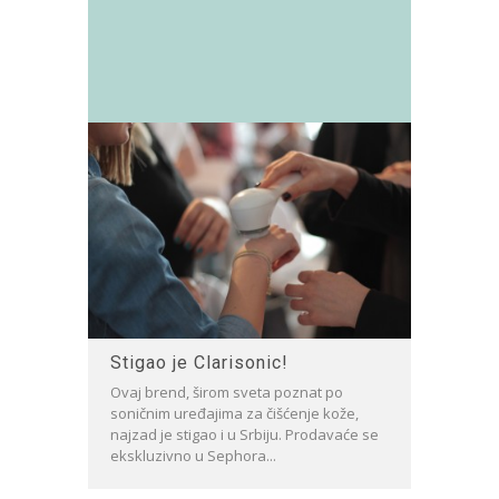
Stigao je Clarisonic!
Ovaj brend, širom sveta poznat po
soničnim uređajima za čišćenje kože,
najzad je stigao i u Srbiju. Prodavaće se
ekskluzivno u Sephora...