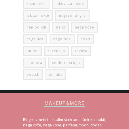
kozmetika
lakovi za nokte
lak za nokte
nagradna igra
nail polish
nails
nega kože
nega lica
nega tela
nokti
puder
recenzija
review
sephora
sephora srbija
swatch
šminka
MAKEUP&MORE
Blog kozmetici i ostalim sitnicama: šminka, nokti,
nega kože, nega kose, parfemi, modni dodaci.