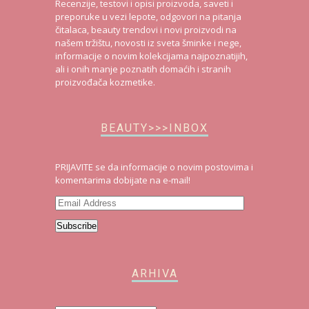
Recenzije, testovi i opisi proizvoda, saveti i
preporuke u vezi lepote, odgovori na pitanja
čitalaca, beauty trendovi i novi proizvodi na
našem tržištu, novosti iz sveta šminke i nege,
informacije o novim kolekcijama najpoznatijih,
ali i onih manje poznatih domaćih i stranih
proizvođača kozmetike.
BEAUTY>>>INBOX
PRIJAVITE se da informacije o novim postovima i
komentarima dobijate na e-mail!
Email
Address
Subscribe
ARHIVA