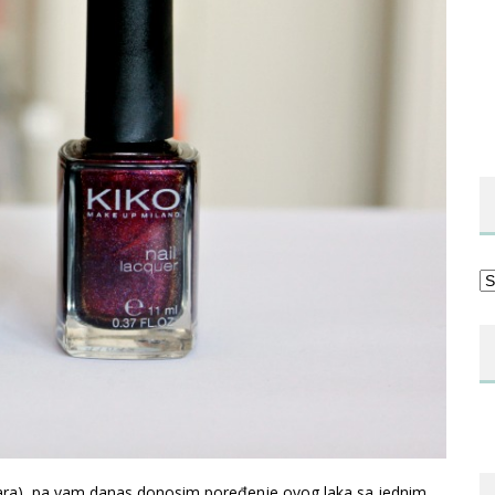
Ka
ara), pa vam danas donosim poređenje ovog laka sa jednim