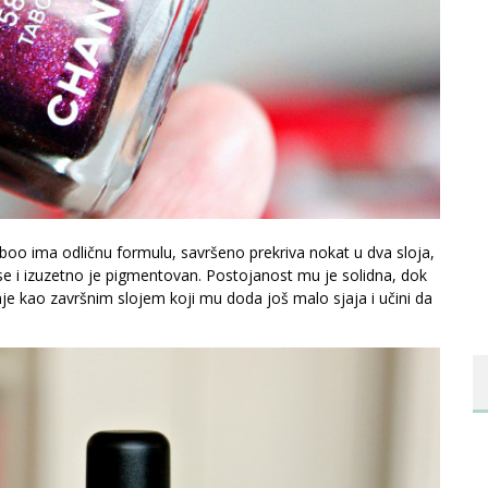
oo ima odličnu formulu, savršeno prekriva nokat u dva sloja,
se i izuzetno je pigmentovan. Postojanost mu je solidna, dok
nje kao završnim slojem koji mu doda još malo sjaja i učini da