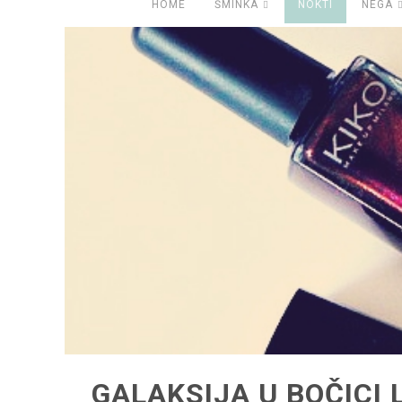
HOME
ŠMINKA
NOKTI
NEGA
GALAKSIJA U BOČICI 