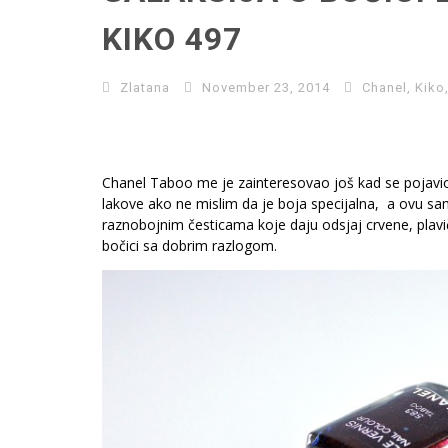
KIKO 497
Zlatana
November 23, 2014
Chanel
,
Kiko
Chanel Taboo me je zainteresovao još kad se pojavi
lakove ako ne mislim da je boja specijalna, a ovu sa
raznobojnim česticama koje daju odsjaj crvene, plavi
bočici sa dobrim razlogom.