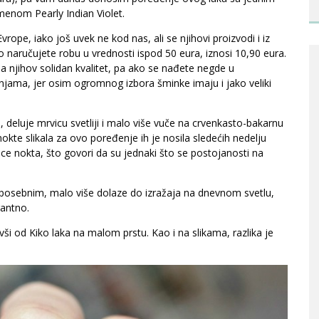
imenom Pearly Indian Violet.
rope, iako još uvek ne kod nas, ali se njihovi proizvodi i iz
ko naručujete robu u vrednosti ispod 50 eura, iznosi 10,90 eura.
a njihov solidan kvalitet, pa ako se nađete negde u
njama, jer osim ogromnog izbora šminke imaju i jako veliki
, deluje mrvicu svetliji i malo više vuče na crvenkasto-bakarnu
nokte slikala za ovo poređenje ih je nosila sledećih nedelju
ice nokta, što govori da su jednaki što se postojanosti na
ko posebnim, malo više dolaze do izražaja na dnevnom svetlu,
gantno.
i od Kiko laka na malom prstu. Kao i na slikama, razlika je