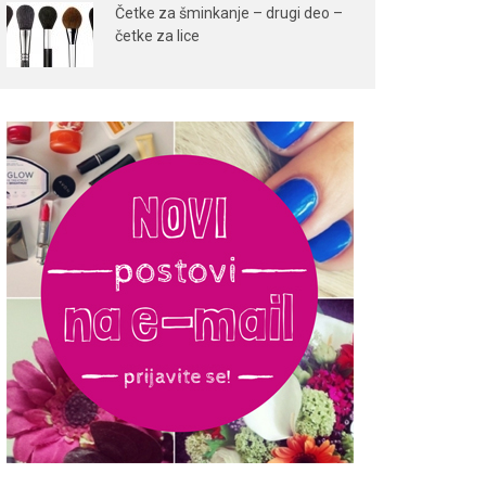
Četke za šminkanje – drugi deo –
četke za lice