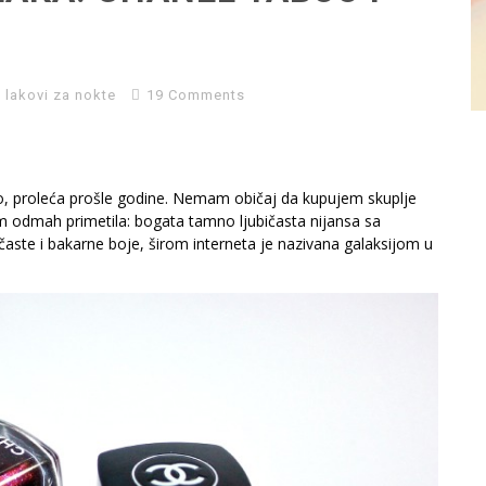
,
lakovi za nokte
19 Comments
o, proleća prošle godine. Nemam običaj da kupujem skuplje
m odmah primetila: bogata tamno ljubičasta nijansa sa
časte i bakarne boje, širom interneta je nazivana galaksijom u