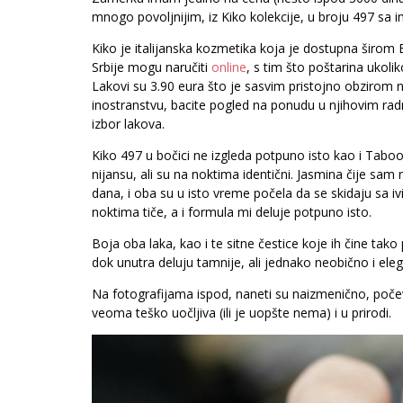
mnogo povoljnijim, iz Kiko kolekcije, u broju 497 sa 
Kiko je italijanska kozmetika koja je dostupna širom Ev
Srbije mogu naručiti
online
, s tim što poštarina ukoli
Lakovi su 3.90 eura što je sasvim pristojno obzirom n
inostranstvu, bacite pogled na ponudu u njihovim rad
izbor lakova.
Kiko 497 u bočici ne izgleda potpuno isto kao i Taboo
nijansu, ali su na noktima identični. Jasmina čije sam 
dana, i oba su u isto vreme počela da se skidaju sa iv
noktima tiče, a i formula mi deluje potpuno isto.
Boja oba laka, kao i te sitne čestice koje ih čine ta
dok unutra deluju tamnije, ali jednako neobično i ele
Na fotografijama ispod, naneti su naizmenično, počevš
veoma teško uočljiva (ili je uopšte nema) i u prirodi.