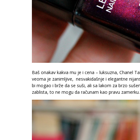
Baš onakav kakva mu je i cena – luksuzna, Chanel Tab
veoma je zanimljive, nesvakidašnje i elegantne nijan
bi mogao i brže da se suši, ali sa lakom za brzo suše
zablista, to ne mogu da računam kao pravu zamerku.