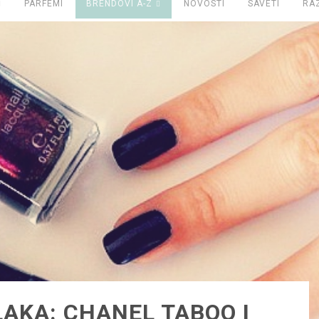
PARFEMI
BRENDOVI A-Z
NOVOSTI
SAVETI
RA
LAKA: CHANEL TABOO I