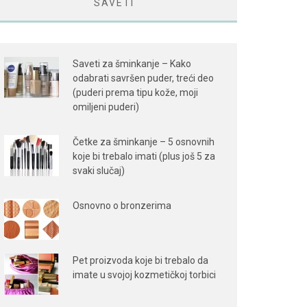
SAVETI
Saveti za šminkanje – Kako
odabrati savršen puder, treći deo
(puderi prema tipu kože, moji
omiljeni puderi)
Četke za šminkanje – 5 osnovnih
koje bi trebalo imati (plus još 5 za
svaki slučaj)
Osnovno o bronzerima
Pet proizvoda koje bi trebalo da
imate u svojoj kozmetičkoj torbici