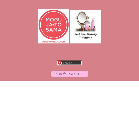
O blogu
O meni
Linkovi
Vaše recenzije