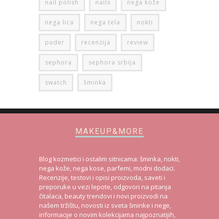
nail polish
nails
nega kože
nega lica
nega tela
nokti
puder
recenzija
review
sephora
sephora srbija
swatch
šminka
MAKEUP&MORE
Blog kozmetici i ostalim sitnicama: šminka, nokti,
nega kože, nega kose, parfemi, modni dodaci.
Recenzije, testovi i opisi proizvoda, saveti i
preporuke u vezi lepote, odgovori na pitanja
čitalaca, beauty trendovi i novi proizvodi na
našem tržištu, novosti iz sveta šminke i nege,
informacije o novim kolekcijama najpoznatijih,