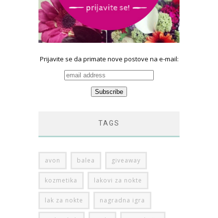
Prijavite se da primate nove postove na e-mail:
TAGS
avon
balea
giveaway
kozmetika
lakovi za nokte
lak za nokte
nagradna igra