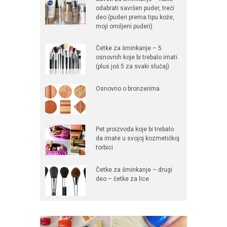
odabrati savršen puder, treći
deo (puderi prema tipu kože,
moji omiljeni puderi)
Četke za šminkanje – 5
osnovnih koje bi trebalo imati
(plus još 5 za svaki slučaj)
Osnovno o bronzerima
Pet proizvoda koje bi trebalo
da imate u svojoj kozmetičkoj
torbici
Četke za šminkanje – drugi
deo – četke za lice