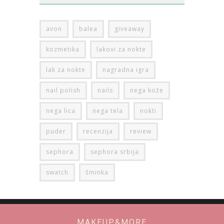
avon
balea
giveaway
kozmetika
lakovi za nokte
lak za nokte
nagradna igra
nail polish
nails
nega kože
nega lica
nega tela
nokti
puder
recenzija
review
sephora
sephora srbija
swatch
šminka
MAKEUP&MORE