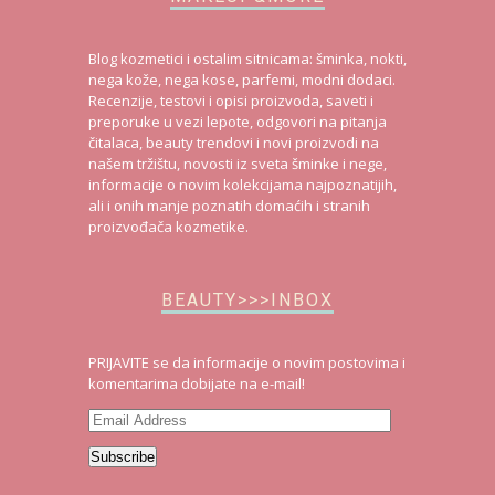
Blog kozmetici i ostalim sitnicama: šminka, nokti,
nega kože, nega kose, parfemi, modni dodaci.
Recenzije, testovi i opisi proizvoda, saveti i
preporuke u vezi lepote, odgovori na pitanja
čitalaca, beauty trendovi i novi proizvodi na
našem tržištu, novosti iz sveta šminke i nege,
informacije o novim kolekcijama najpoznatijih,
ali i onih manje poznatih domaćih i stranih
proizvođača kozmetike.
BEAUTY>>>INBOX
PRIJAVITE se da informacije o novim postovima i
komentarima dobijate na e-mail!
Email
Address
Subscribe