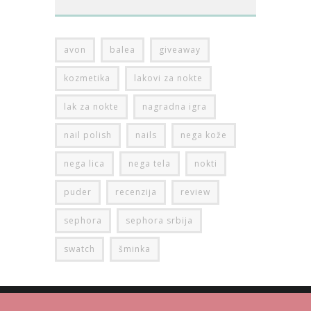
avon
balea
giveaway
kozmetika
lakovi za nokte
lak za nokte
nagradna igra
nail polish
nails
nega kože
nega lica
nega tela
nokti
puder
recenzija
review
sephora
sephora srbija
swatch
šminka