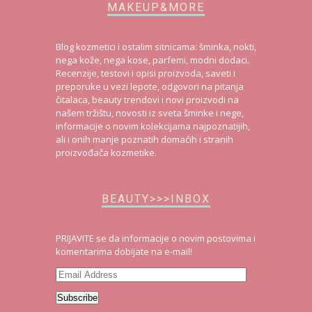
MAKEUP&MORE
Blog kozmetici i ostalim sitnicama: šminka, nokti,
nega kože, nega kose, parfemi, modni dodaci.
Recenzije, testovi i opisi proizvoda, saveti i
preporuke u vezi lepote, odgovori na pitanja
čitalaca, beauty trendovi i novi proizvodi na
našem tržištu, novosti iz sveta šminke i nege,
informacije o novim kolekcijama najpoznatijih,
ali i onih manje poznatih domaćih i stranih
proizvođača kozmetike.
BEAUTY>>>INBOX
PRIJAVITE se da informacije o novim postovima i
komentarima dobijate na e-mail!
Email
Address
Subscribe