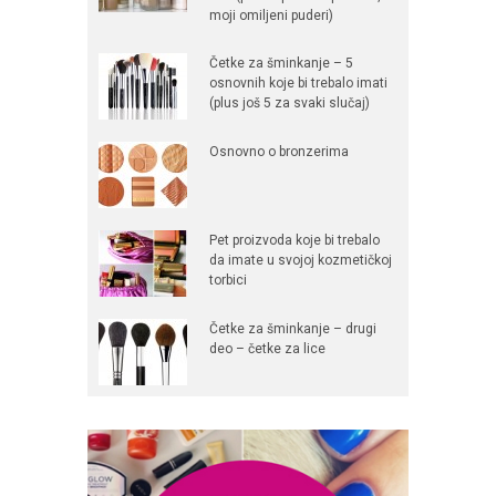
moji omiljeni puderi)
Četke za šminkanje – 5
osnovnih koje bi trebalo imati
(plus još 5 za svaki slučaj)
Osnovno o bronzerima
Pet proizvoda koje bi trebalo
da imate u svojoj kozmetičkoj
torbici
Četke za šminkanje – drugi
deo – četke za lice