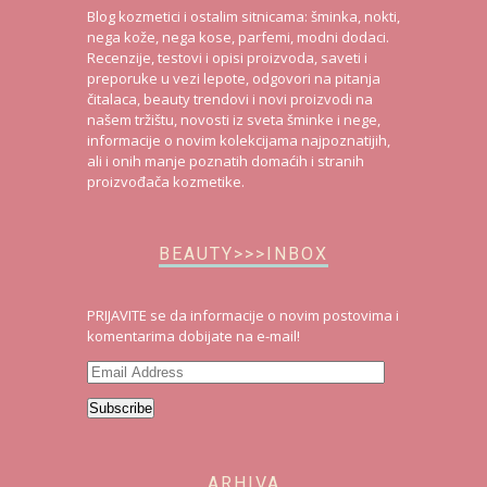
Blog kozmetici i ostalim sitnicama: šminka, nokti,
nega kože, nega kose, parfemi, modni dodaci.
Recenzije, testovi i opisi proizvoda, saveti i
preporuke u vezi lepote, odgovori na pitanja
čitalaca, beauty trendovi i novi proizvodi na
našem tržištu, novosti iz sveta šminke i nege,
informacije o novim kolekcijama najpoznatijih,
ali i onih manje poznatih domaćih i stranih
proizvođača kozmetike.
BEAUTY>>>INBOX
PRIJAVITE se da informacije o novim postovima i
komentarima dobijate na e-mail!
Email
Address
Subscribe
ARHIVA