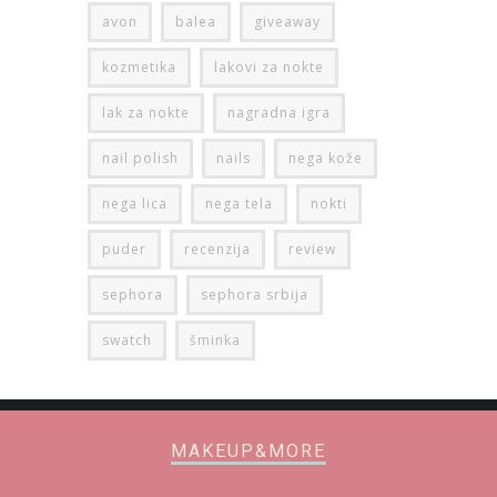
avon
balea
giveaway
kozmetika
lakovi za nokte
lak za nokte
nagradna igra
nail polish
nails
nega kože
nega lica
nega tela
nokti
puder
recenzija
review
sephora
sephora srbija
swatch
šminka
MAKEUP&MORE