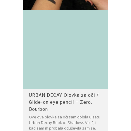
URBAN DECAY Olovka za oči /
Glide-on eye pencil – Zero,
Bourbon
Ove dve olovke za oči sam dobila u setu
Urban Decay Book of Shadows Vol.2, i
kad sam ih probala oduševila sam se.