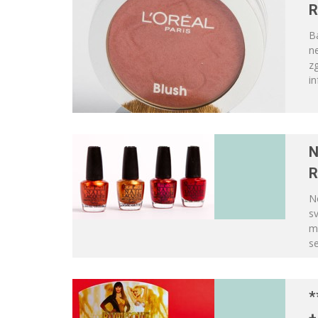
R
Ba
ne
z
in
N
R
N
sv
m
s
*