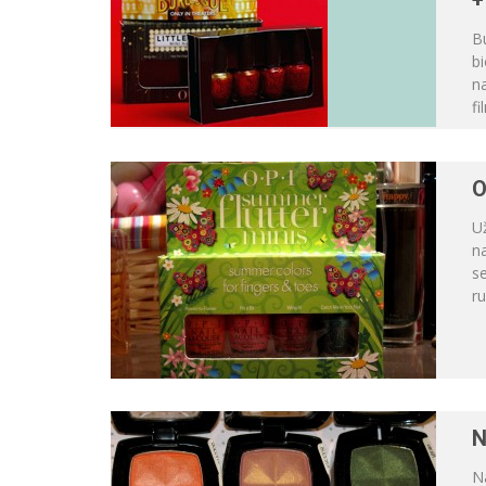
+
Bu
bi
na
fi
O
U
na
se
ru
N
N