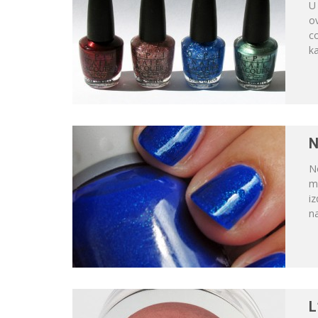
U 
ov
co
ka
N
No
mi
iz
na
L