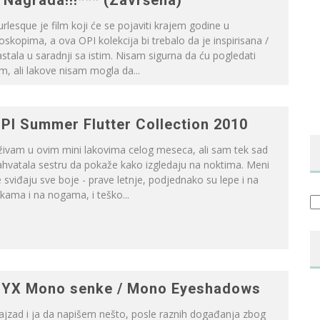
 Nagrada!!!*** (Završena)
rlesque je film koji će se pojaviti krajem godine u
oskopima, a ova OPI kolekcija bi trebalo da je inspirisana /
stala u saradnji sa istim. Nisam sigurna da ću pogledati
lm, ali lakove nisam mogla da...
PI Summer Flutter Collection 2010
živam u ovim mini lakovima celog meseca, ali sam tek sad
hvatala sestru da pokaže kako izgledaju na noktima. Meni
 sviđaju sve boje - prave letnje, podjednako su lepe i na
kama i na nogama, i teško...
Ka
YX Mono senke / Mono Eyeshadows
ajzad i ja da napišem nešto, posle raznih događanja zbog