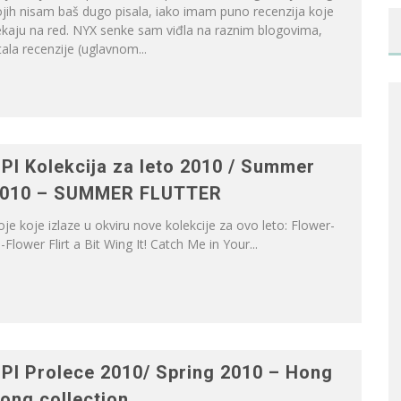
jih nisam baš dugo pisala, iako imam puno recenzija koje
ekaju na red. NYX senke sam viđla na raznim blogovima,
tala recenzije (uglavnom...
PI Kolekcija za leto 2010 / Summer
010 – SUMMER FLUTTER
je koje izlaze u okviru nove kolekcije za ovo leto: Flower-
-Flower Flirt a Bit Wing It! Catch Me in Your...
PI Prolece 2010/ Spring 2010 – Hong
ong collection