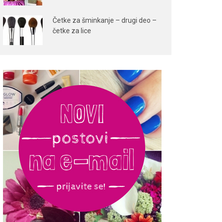
Četke za šminkanje – drugi deo –
četke za lice