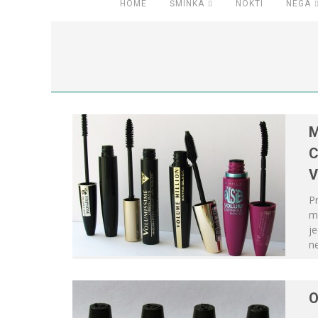
HOME
ŠMINKA
NOKTI
NEGA
M
C
V
P
ma
je
ne
O