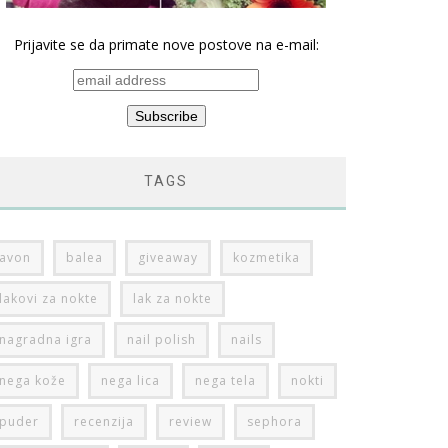
Prijavite se da primate nove postove na e-mail:
TAGS
avon
balea
giveaway
kozmetika
lakovi za nokte
lak za nokte
nagradna igra
nail polish
nails
nega kože
nega lica
nega tela
nokti
puder
recenzija
review
sephora