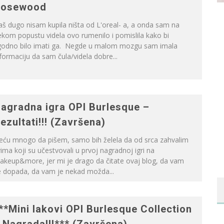
osewood
š dugo nisam kupila ništa od L'oreal- a, a onda sam na
kom popustu videla ovo rumenilo i pomislila kako bi
godno bilo imati ga. Negde u malom mozgu sam imala
formaciju da sam čula/videla dobre...
agradna igra OPI Burlesque –
ezultati!!! (Završena)
eću mnogo da pišem, samo bih želela da od srca zahvalim
ima koji su učestvovali u prvoj nagradnoj igri na
akeup&more, jer mi je drago da čitate ovaj blog, da vam
e dopada, da vam je nekad možda...
**Mini lakovi OPI Burlesque Collection