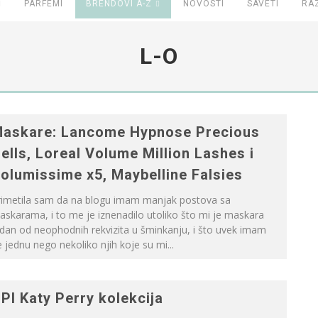
PARFEMI
BRENDOVI A-Z
NOVOSTI
SAVETI
RA
L-O
askare: Lancome Hypnose Precious
ells, Loreal Volume Million Lashes i
olumissime x5, Maybelline Falsies
rimetila sam da na blogu imam manjak postova sa
skarama, i to me je iznenadilo utoliko što mi je maskara
dan od neophodnih rekvizita u šminkanju, i što uvek imam
 jednu nego nekoliko njih koje su mi...
PI Katy Perry kolekcija