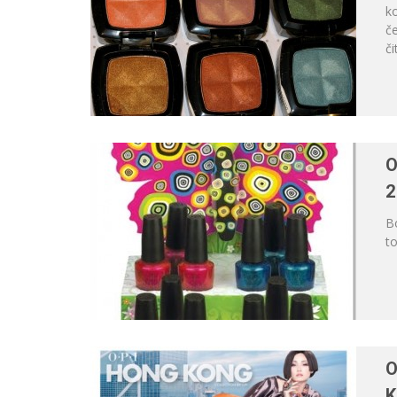
ko
č
či
O
2
Bo
to
O
K