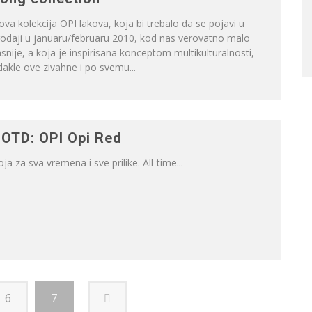
va kolekcija OPI lakova, koja bi trebalo da se pojavi u
rodaji u januaru/februaru 2010, kod nas verovatno malo
snije, a koja je inspirisana konceptom multikulturalnosti,
akle ove zivahne i po svemu...
OTD: OPI Opi Red
ja za sva vremena i sve prilike. All-time...
6
7