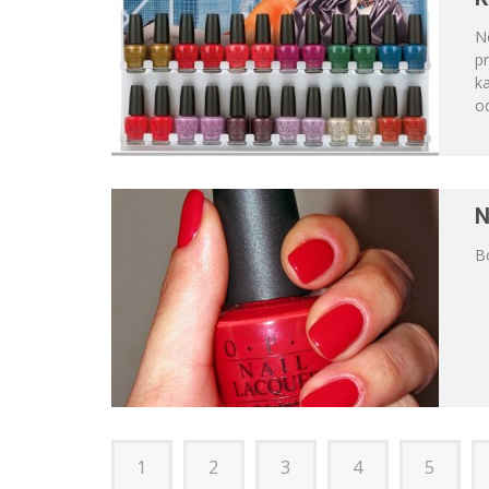
No
p
ka
od
N
Bo
1
2
3
4
5