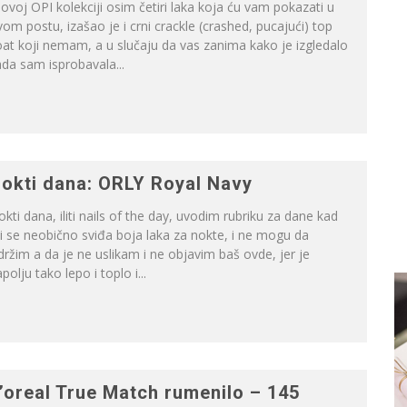
ovoj OPI kolekciji osim četiri laka koja ću vam pokazati u
om postu, izašao je i crni crackle (crashed, pucajući) top
at koji nemam, a u slučaju da vas zanima kako je izgledalo
da sam isprobavala...
okti dana: ORLY Royal Navy
kti dana, iliti nails of the day, uvodim rubriku za dane kad
 se neobično sviđa boja laka za nokte, i ne mogu da
držim a da je ne uslikam i ne objavim baš ovde, jer je
polju tako lepo i toplo i...
’oreal True Match rumenilo – 145