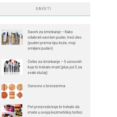
SAVETI
Saveti za šminkanje – Kako
odabrati savršen puder, treći deo
(puderi prema tipu kože, moji
omiljeni puderi)
Četke za šminkanje – 5 osnovnih
koje bi trebalo imati (plus još 5 za
svaki slučaj)
Osnovno o bronzerima
Pet proizvoda koje bi trebalo da
imate u svojoj kozmetičkoj torbici