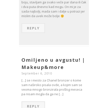
boju, stavljam ga svako veče par dana ili čak
i dva puta dnevno kad mogu. On mi je za
sada najbolji, mada sam i dalje u potrazi jer
mislim da uvek može bolje
REPLY
Omiljeno u avgustu! |
Makeup&more
September 6, 2010
[…] se i mesto za Chanel bronzer o kome
sam naširoko pisala ovde, a kojim sam se
veoma mnogo bronzirala prošlog meseca
pa nisam mogla da ga ne […]
REPLY