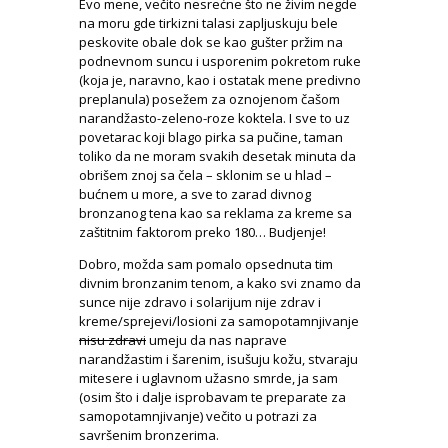
Evo mene, večito nesrećne što ne živim negde
na moru gde tirkizni talasi zapljuskuju bele
peskovite obale dok se kao gušter pržim na
podnevnom suncu i usporenim pokretom ruke
(koja je, naravno, kao i ostatak mene predivno
preplanula) posežem za oznojenom čašom
narandžasto-zeleno-roze koktela. I sve to uz
povetarac koji blago pirka sa pučine, taman
toliko da ne moram svakih desetak minuta da
obrišem znoj sa čela – sklonim se u hlad –
bućnem u more, a sve to zarad divnog
bronzanog tena kao sa reklama za kreme sa
zaštitnim faktorom preko 180… Budjenje!
Dobro, možda sam pomalo opsednuta tim
divnim bronzanim tenom, a kako svi znamo da
sunce nije zdravo i solarijum nije zdrav i
kreme/sprejevi/losioni za samopotamnjivanje
nisu zdravi
umeju da nas naprave
narandžastim i šarenim, isušuju kožu, stvaraju
mitesere i uglavnom užasno smrde, ja sam
(osim što i dalje isprobavam te preparate za
samopotamnjivanje) večito u potrazi za
savršenim bronzerima.