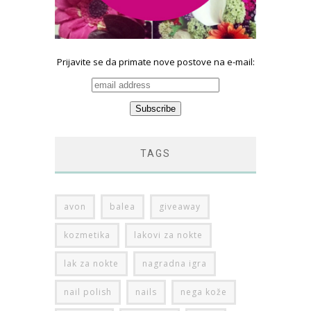
Prijavite se da primate nove postove na e-mail:
TAGS
avon
balea
giveaway
kozmetika
lakovi za nokte
lak za nokte
nagradna igra
nail polish
nails
nega kože