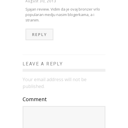
August 30, 2013
Sjajan review. Vidim da je ovaj bronzer vrlo
popularan medju nasim blogerkama, a i
stranim.
REPLY
LEAVE A REPLY
Your email address will not be
published.
Comment