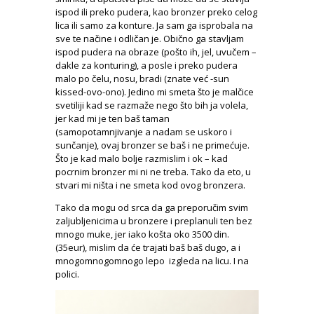
ispod ili preko pudera, kao bronzer preko celog
lica ili samo za konture. Ja sam ga isprobala na
sve te načine i odličan je. Obično ga stavljam
ispod pudera na obraze (pošto ih, jel, uvučem –
dakle za konturing), a posle i preko pudera
malo po čelu, nosu, bradi (znate već -sun
kissed-ovo-ono). Jedino mi smeta što je malčice
svetiliji kad se razmaže nego što bih ja volela,
jer kad mi je ten baš taman
(samopotamnjivanje a nadam se uskoro i
sunčanje), ovaj bronzer se baš i ne primećuje.
Što je kad malo bolje razmislim i ok – kad
pocrnim bronzer mi ni ne treba. Tako da eto, u
stvari mi ništa i ne smeta kod ovog bronzera.
Tako da mogu od srca da ga preporučim svim
zaljubljenicima u bronzere i preplanuli ten bez
mnogo muke, jer iako košta oko 3500 din.
(35eur), mislim da će trajati baš baš dugo, a i
mnogomnogomnogo lepo izgleda na licu. I na
polici.
.