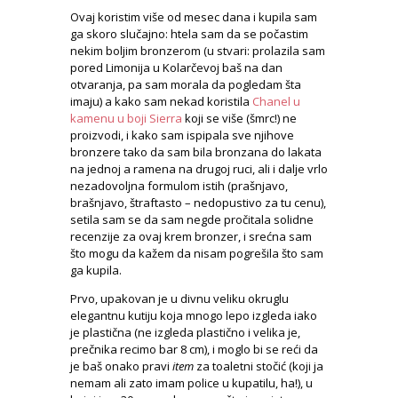
Ovaj koristim više od mesec dana i kupila sam
ga skoro slučajno: htela sam da se počastim
nekim boljim bronzerom (u stvari: prolazila sam
pored Limonija u Kolarčevoj baš na dan
otvaranja, pa sam morala da pogledam šta
imaju) a kako sam nekad koristila
Chanel u
kamenu u boji Sierra
koji se više (šmrc!) ne
proizvodi, i kako sam ispipala sve njihove
bronzere tako da sam bila bronzana do lakata
na jednoj a ramena na drugoj ruci, ali i dalje vrlo
nezadovoljna formulom istih (prašnjavo,
brašnjavo, štraftasto – nedopustivo za tu cenu),
setila sam se da sam negde pročitala solidne
recenzije za ovaj krem bronzer, i srećna sam
što mogu da kažem da nisam pogrešila što sam
ga kupila.
Prvo, upakovan je u divnu veliku okruglu
elegantnu kutiju koja mnogo lepo izgleda iako
je plastična (ne izgleda plastično i velika je,
prečnika recimo bar 8 cm), i moglo bi se reći da
je baš onako pravi
item
za toaletni stočić (koji ja
nemam ali zato imam police u kupatilu, ha!), u