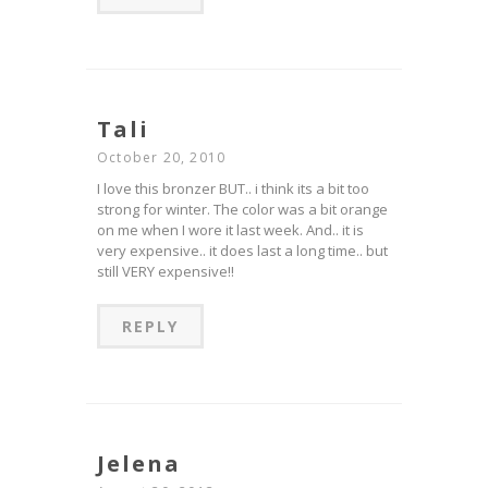
Tali
October 20, 2010
I love this bronzer BUT.. i think its a bit too
strong for winter. The color was a bit orange
on me when I wore it last week. And.. it is
very expensive.. it does last a long time.. but
still VERY expensive!!
REPLY
Jelena