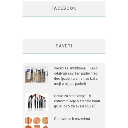
FACEBOOK
SAVETI
Saveti za šminkanje – Kako
odabrati savršen puder, treći
deo (puderi prema tipu kože,
moji omiljeni puderi)
Četke za šminkanje – 5
osnovnih koje bi trebalo imati
(plus još 5 za svaki slučaj)
Osnovno o bronzerima