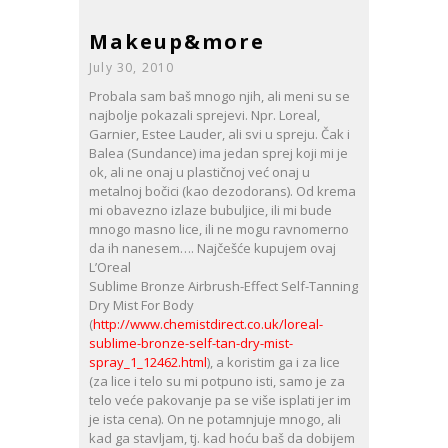
Makeup&more
July 30, 2010
Probala sam baš mnogo njih, ali meni su se
najbolje pokazali sprejevi. Npr. Loreal,
Garnier, Estee Lauder, ali svi u spreju. Čak i
Balea (Sundance) ima jedan sprej koji mi je
ok, ali ne onaj u plastičnoj već onaj u
metalnoj bočici (kao dezodorans). Od krema
mi obavezno izlaze bubuljice, ili mi bude
mnogo masno lice, ili ne mogu ravnomerno
da ih nanesem…. Najčešće kupujem ovaj
L’Oreal
Sublime Bronze Airbrush-Effect Self-Tanning
Dry Mist For Body
(
http://www.chemistdirect.co.uk/loreal-
sublime-bronze-self-tan-dry-mist-
spray_1_12462.html
), a koristim ga i za lice
(za lice i telo su mi potpuno isti, samo je za
telo veće pakovanje pa se više isplati jer im
je ista cena). On ne potamnjuje mnogo, ali
kad ga stavljam, tj. kad hoću baš da dobijem