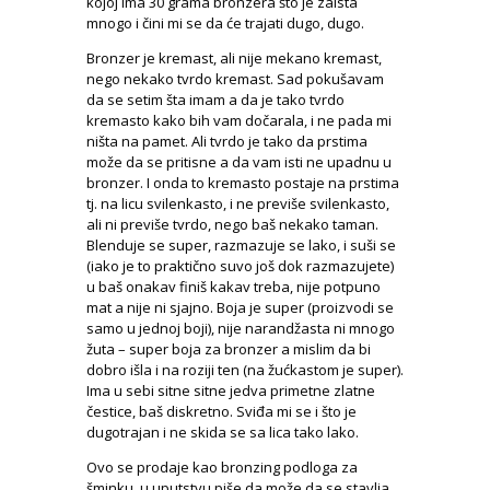
kojoj ima 30 grama bronzera što je zaista
mnogo i čini mi se da će trajati dugo, dugo.
Bronzer je kremast, ali nije mekano kremast,
nego nekako tvrdo kremast. Sad pokušavam
da se setim šta imam a da je tako tvrdo
kremasto kako bih vam dočarala, i ne pada mi
ništa na pamet. Ali tvrdo je tako da prstima
može da se pritisne a da vam isti ne upadnu u
bronzer. I onda to kremasto postaje na prstima
tj. na licu svilenkasto, i ne previše svilenkasto,
ali ni previše tvrdo, nego baš nekako taman.
Blenduje se super, razmazuje se lako, i suši se
(iako je to praktično suvo još dok razmazujete)
u baš onakav finiš kakav treba, nije potpuno
mat a nije ni sjajno. Boja je super (proizvodi se
samo u jednoj boji), nije narandžasta ni mnogo
žuta – super boja za bronzer a mislim da bi
dobro išla i na roziji ten (na žućkastom je super).
Ima u sebi sitne sitne jedva primetne zlatne
čestice, baš diskretno. Sviđa mi se i što je
dugotrajan i ne skida se sa lica tako lako.
Ovo se prodaje kao bronzing podloga za
šminku, u uputstvu piše da može da se stavlja