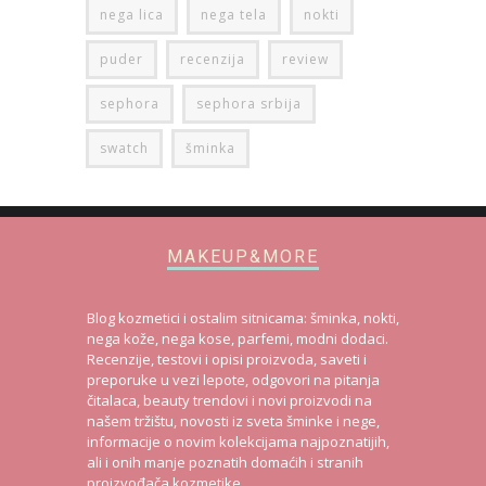
nega lica
nega tela
nokti
puder
recenzija
review
sephora
sephora srbija
swatch
šminka
MAKEUP&MORE
Blog kozmetici i ostalim sitnicama: šminka, nokti,
nega kože, nega kose, parfemi, modni dodaci.
Recenzije, testovi i opisi proizvoda, saveti i
preporuke u vezi lepote, odgovori na pitanja
čitalaca, beauty trendovi i novi proizvodi na
našem tržištu, novosti iz sveta šminke i nege,
informacije o novim kolekcijama najpoznatijih,
ali i onih manje poznatih domaćih i stranih
proizvođača kozmetike.