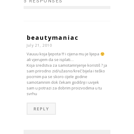
5 RESPONSES
beautymaniac
July 21, 2010
Vauuu koja ljepota !!! i cijena mu je lijepa
ali vjerujem da se isplati…
Koja sredstva za samotamnjenje koristiš ? ja
sam prirodno zid/užasno/kreč bijela i teško
pocrnim pa se skoro cijele godine
samotamnim dok čekam godišnji i uvijek
sam u potrazi za dobrim proizvodima u tu
svrhu
REPLY