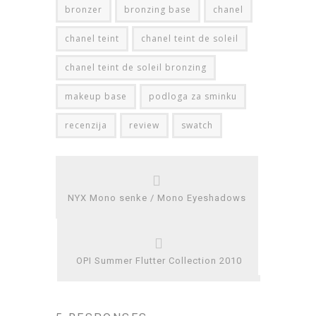
bronzer
bronzing base
chanel
chanel teint
chanel teint de soleil
chanel teint de soleil bronzing
makeup base
podloga za sminku
recenzija
review
swatch
NYX Mono senke / Mono Eyeshadows
OPI Summer Flutter Collection 2010