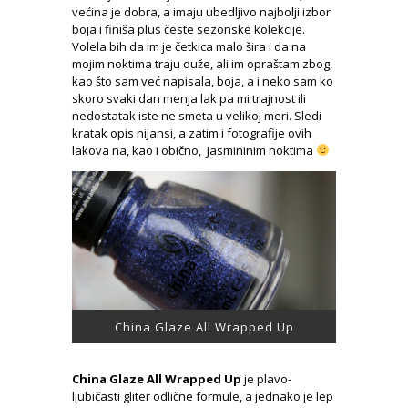
većina je dobra, a imaju ubedljivo najbolji izbor
boja i finiša plus česte sezonske kolekcije.
Volela bih da im je četkica malo šira i da na
mojim noktima traju duže, ali im opraštam zbog,
kao što sam već napisala, boja, a i neko sam ko
skoro svaki dan menja lak pa mi trajnost ili
nedostatak iste ne smeta u velikoj meri. Sledi
kratak opis nijansi, a zatim i fotografije ovih
lakova na, kao i obično, Jasmininim noktima
China Glaze All Wrapped Up
China Glaze All Wrapped Up
je plavo-
ljubičasti gliter odlične formule, a jednako je lep