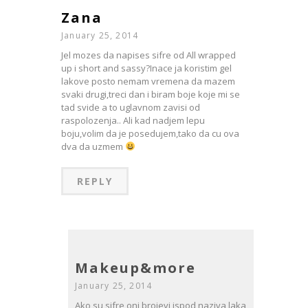
Zana
January 25, 2014
Jel mozes da napises sifre od All wrapped
up i short and sassy?Inace ja koristim gel
lakove posto nemam vremena da mazem
svaki drugi,treci dan i biram boje koje mi se
tad svide a to uglavnom zavisi od
raspolozenja.. Ali kad nadjem lepu
boju,volim da je posedujem,tako da cu ova
dva da uzmem
REPLY
Makeup&more
January 25, 2014
Ako su sifre oni brojevi ispod naziva laka