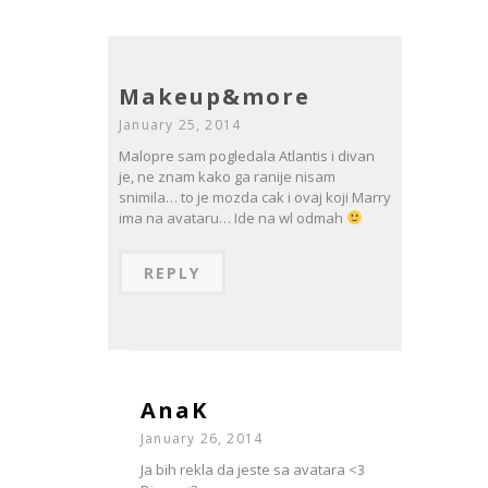
Makeup&more
January 25, 2014
Malopre sam pogledala Atlantis i divan
je, ne znam kako ga ranije nisam
snimila… to je mozda cak i ovaj koji Marry
ima na avataru… Ide na wl odmah
REPLY
AnaK
January 26, 2014
Ja bih rekla da jeste sa avatara <3