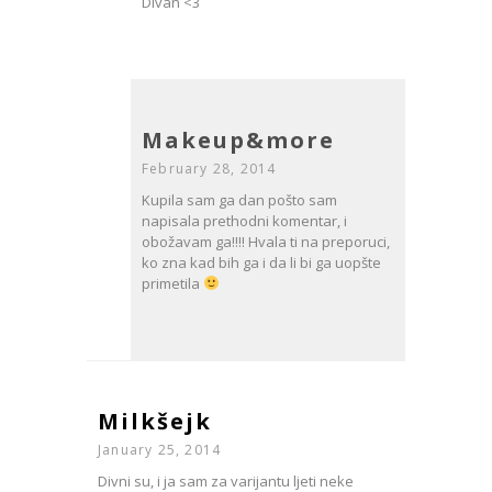
Divan <3
Makeup&more
February 28, 2014
Kupila sam ga dan pošto sam
napisala prethodni komentar, i
obožavam ga!!!! Hvala ti na preporuci,
ko zna kad bih ga i da li bi ga uopšte
primetila
Milkšejk
January 25, 2014
Divni su, i ja sam za varijantu ljeti neke