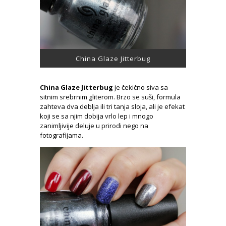
China Glaze Jitterbug
China Glaze Jitterbug
je čekično siva sa
sitnim srebrnim gliterom. Brzo se suši, formula
zahteva dva deblja ili tri tanja sloja, ali je efekat
koji se sa njim dobija vrlo lep i mnogo
zanimljivije deluje u prirodi nego na
fotografijama.