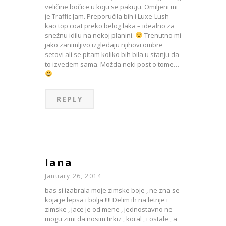
veličine bočice u koju se pakuju. Omiljeni mi
je Traffic Jam. Preporučila bih i Luxe-Lush
kao top coat preko belog laka – idealno za
snežnu idilu na nekoj planini.
Trenutno mi
jako zanimljivo izgledaju njihovi ombre
setovi ali se pitam koliko bih bila u stanju da
to izvedem sama. Možda neki post o tome…
REPLY
lana
January 26, 2014
bas si izabrala moje zimske boje , ne zna se
koja je lepsa i bolja !!!! Delim ih na letnje i
zimske , jace je od mene , jednostavno ne
mogu zimi da nosim tirkiz , koral , i ostale , a