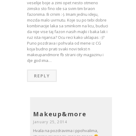
veselije boje a zimi opet nesto otmeno
zimsko sto fino ide sa svim tim braon
fazonima. Ili crnim :-). Imam jednu ideju,
mozda malo uvrnutu. Koje su po tebi dobre
kombinacije laka sa sminkom na licu, buduci
da nije vise taj fazon nasih majki i baka lak i
ruz ista nijansa? Ocu reci kako uklapas :-)?
Puno pozdrava i pohvala od mene iz CG
koja budno prati svaki novi tekst n
makeupandmore fb strani city magazinu i
dje god ima…
REPLY
Makeup&more
January 25, 2014
Hvala na pozdravima i ppohvalima,