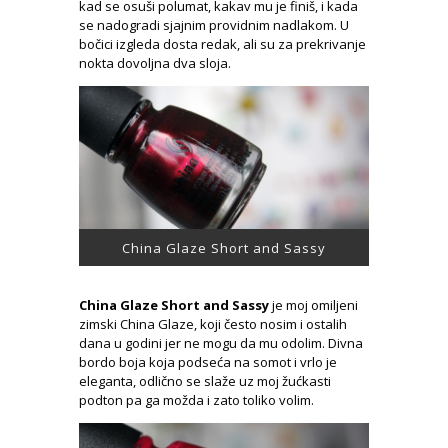
kad se osuši polumat, kakav mu je finiš, i kada
se nadogradi sjajnim providnim nadlakom. U
bočici izgleda dosta redak, ali su za prekrivanje
nokta dovoljna dva sloja.
China Glaze Short and Sassy
China Glaze Short and Sassy
je moj omiljeni
zimski China Glaze, koji često nosim i ostalih
dana u godini jer ne mogu da mu odolim. Divna
bordo boja koja podseća na somot i vrlo je
eleganta, odlično se slaže uz moj žućkasti
podton pa ga možda i zato toliko volim.