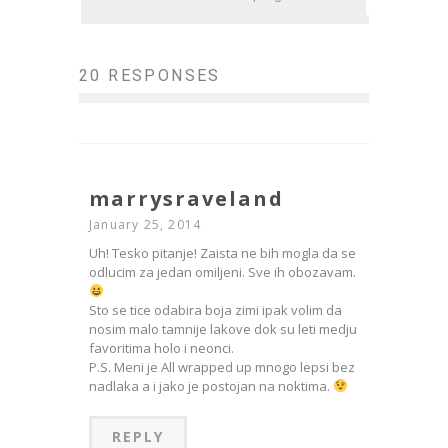
20 RESPONSES
marrysraveland
January 25, 2014
Uh! Tesko pitanje! Zaista ne bih mogla da se
odlucim za jedan omiljeni. Sve ih obozavam.
Sto se tice odabira boja zimi ipak volim da
nosim malo tamnije lakove dok su leti medju
favoritima holo i neonci.
P.S. Meni je All wrapped up mnogo lepsi bez
nadlaka a i jako je postojan na noktima.
REPLY