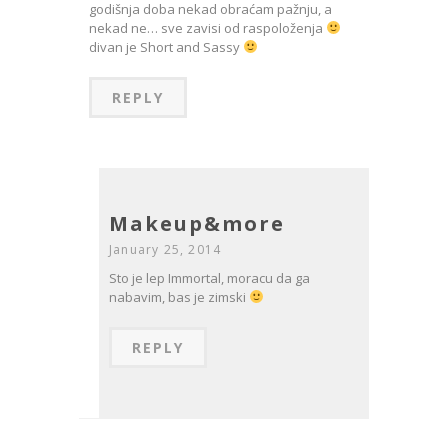
godišnja doba nekad obraćam pažnju, a
nekad ne… sve zavisi od raspoloženja
divan je Short and Sassy
REPLY
Makeup&more
January 25, 2014
Sto je lep Immortal, moracu da ga
nabavim, bas je zimski
REPLY