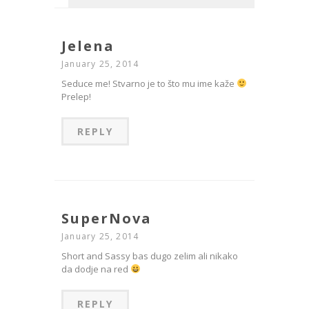
Jelena
January 25, 2014
Seduce me! Stvarno je to što mu ime kaže
Prelep!
REPLY
SuperNova
January 25, 2014
Short and Sassy bas dugo zelim ali nikako
da dodje na red
REPLY