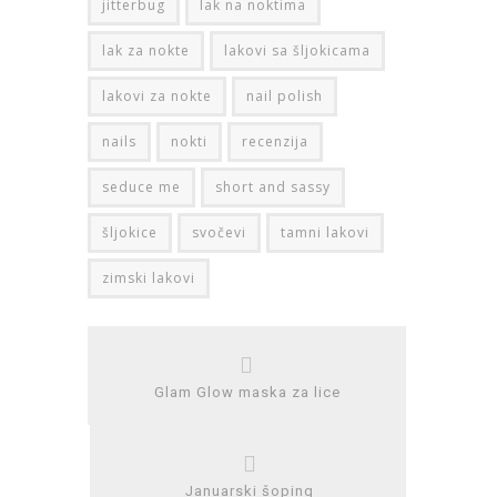
jitterbug
lak na noktima
lak za nokte
lakovi sa šljokicama
lakovi za nokte
nail polish
nails
nokti
recenzija
seduce me
short and sassy
šljokice
svočevi
tamni lakovi
zimski lakovi
Glam Glow maska za lice
Januarski šoping