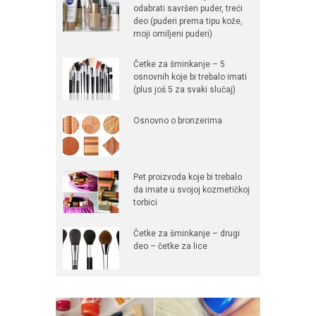
odabrati savršen puder, treći
deo (puderi prema tipu kože,
moji omiljeni puderi)
Četke za šminkanje – 5
osnovnih koje bi trebalo imati
(plus još 5 za svaki slučaj)
Osnovno o bronzerima
Pet proizvoda koje bi trebalo
da imate u svojoj kozmetičkoj
torbici
Četke za šminkanje – drugi
deo – četke za lice