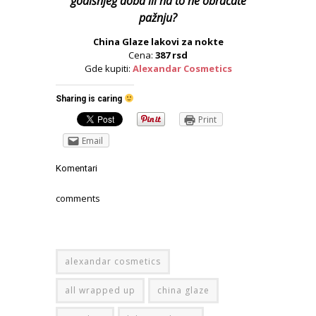
godišnjeg doba ili na to ne obraćate
pažnju?
China Glaze lakovi za nokte
Cena:
387 rsd
Gde kupiti:
Alexandar Cosmetics
Sharing is caring
Print
Email
Komentari
comments
alexandar cosmetics
all wrapped up
china glaze