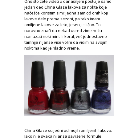
Ono što ćete videti u današnjem postu je samo
jedan deo China Glaze lakova za nokte koje
načešće koristim zimi: jedna sam od onih koji
lakove dele prema sezoni, pa tako imam
omiljene lakove za leto, jesen, i slično. To
naravno znači da nekad usred zime neću
namazati neki mint ili koral, već jednostavno
tamnije nijanse više volim da vidim na svojim
noktima kad je hladno vreme.
China Glaze su jedni od mojih omiljenih lakova.
Iako nije svaka nijansa savršene formule,