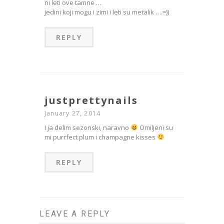
ni leti ove tamne …
jedini koji mogu i zimi i leti su metalik ….=))
REPLY
justprettynails
January 27, 2014
I ja delim sezonski, naravno
Omiljeni su
mi purrfect plum i champagne kisses
REPLY
LEAVE A REPLY