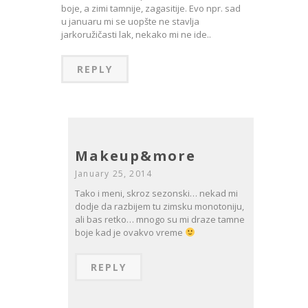
boje, a zimi tamnije, zagasitije. Evo npr. sad
u januaru mi se uopšte ne stavlja
jarkoružičasti lak, nekako mi ne ide..
REPLY
Makeup&more
January 25, 2014
Tako i meni, skroz sezonski… nekad mi
dodje da razbijem tu zimsku monotoniju,
ali bas retko… mnogo su mi draze tamne
boje kad je ovakvo vreme
REPLY