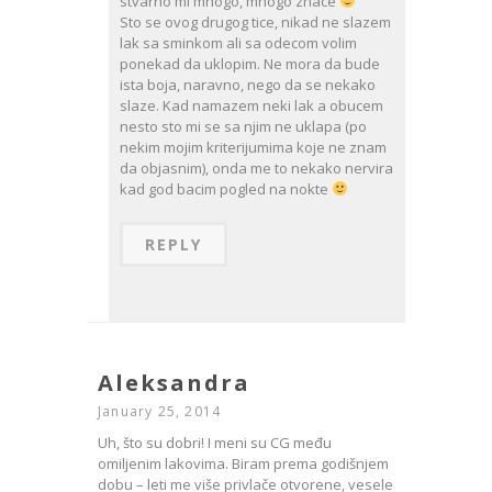
stvarno mi mnogo, mnogo znace
Sto se ovog drugog tice, nikad ne slazem
lak sa sminkom ali sa odecom volim
ponekad da uklopim. Ne mora da bude
ista boja, naravno, nego da se nekako
slaze. Kad namazem neki lak a obucem
nesto sto mi se sa njim ne uklapa (po
nekim mojim kriterijumima koje ne znam
da objasnim), onda me to nekako nervira
kad god bacim pogled na nokte
REPLY
Aleksandra
January 25, 2014
Uh, što su dobri! I meni su CG među
omiljenim lakovima. Biram prema godišnjem
dobu – leti me više privlače otvorene, vesele