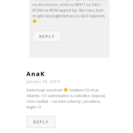
na dnu bocice, onda su 80311 za S&S i
81394 za All Wrapped Up. Ako nisu, kazi
mi gde da pogledam pa cu da ti napisem
REPLY
AnaK
January 25, 2014
Delim boje sezonski
Omiljeni CG mi je
Atlantis <3 I samostalno (u nekoliko slojeva),
i kao nadlak – na mint-zelenoj i, posebno,
teget <3
REPLY