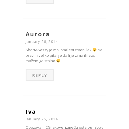
Aurora
January 26, 2014
Short&Sassy je moj omiljeni crveni lak
Ne
pravim veliko pitanje da li je zima ili leto,
mažem ga stalno
REPLY
Iva
January 26, 2014
Obožavam CG lakove, između ostalog i zbog