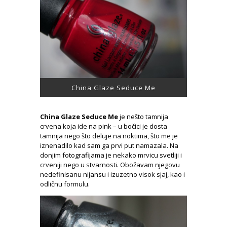
China Glaze Seduce Me
China Glaze Seduce Me
je nešto tamnija
crvena koja ide na pink – u bočici je dosta
tamnija nego što deluje na noktima, što me je
iznenadilo kad sam ga prvi put namazala. Na
donjim fotografijama je nekako mrvicu svetliji i
crveniji nego u stvarnosti. Obožavam njegovu
nedefinisanu nijansu i izuzetno visok sjaj, kao i
odličnu formulu.