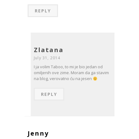
REPLY
Zlatana
July 31, 2014
I ja volim Taboo, to mi je bio jedan od
omiljenih ove zime. Moram da ga stavim
na blog, verovatno ću na jesen
REPLY
Jenny