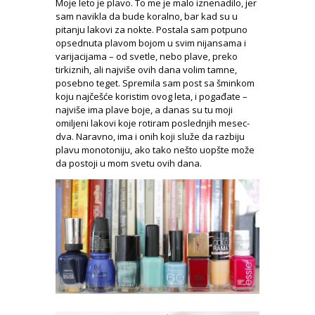
Moje leto je plavo. To me je malo iznenadilo, jer
sam navikla da bude koralno, bar kad su u
pitanju lakovi za nokte. Postala sam potpuno
opsednuta plavom bojom u svim nijansama i
varijacijama – od svetle, nebo plave, preko
tirkiznih, ali najviše ovih dana volim tamne,
posebno teget. Spremila sam post sa šminkom
koju najčešće koristim ovog leta, i pogađate –
najviše ima plave boje, a danas su tu moji
omiljeni lakovi koje rotiram poslednjih mesec-
dva. Naravno, ima i onih koji služe da razbiju
plavu monotoniju, ako tako nešto uopšte može
da postoji u mom svetu ovih dana.