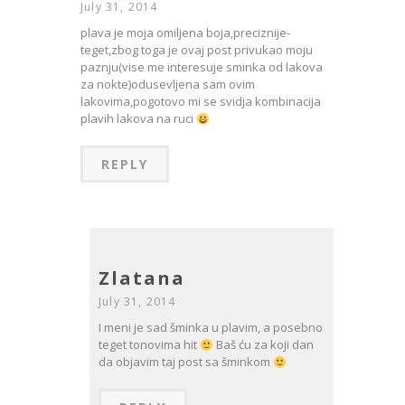
July 31, 2014
plava je moja omiljena boja,preciznije-
teget,zbog toga je ovaj post privukao moju
paznju(vise me interesuje sminka od lakova
za nokte)odusevljena sam ovim
lakovima,pogotovo mi se svidja kombinacija
plavih lakova na ruci
REPLY
Zlatana
July 31, 2014
I meni je sad šminka u plavim, a posebno
teget tonovima hit
Baš ću za koji dan
da objavim taj post sa šminkom