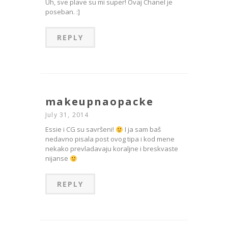
Uh, sve plave su mi super! Ovaj Chanel je
poseban. :]
REPLY
makeupnaopacke
July 31, 2014
Essie i CG su savršeni!
I ja sam baš
nedavno pisala post ovog tipa i kod mene
nekako prevladavaju koraljne i breskvaste
nijanse
REPLY