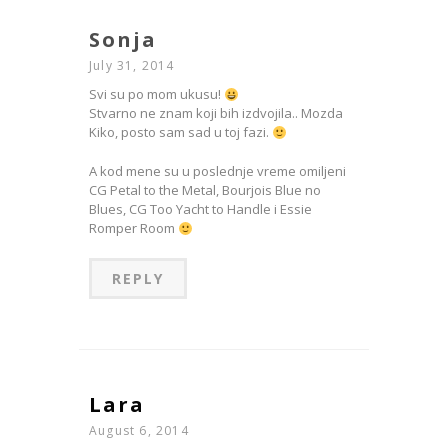
Sonja
July 31, 2014
Svi su po mom ukusu!
Stvarno ne znam koji bih izdvojila.. Mozda
Kiko, posto sam sad u toj fazi.
A kod mene su u poslednje vreme omiljeni
CG Petal to the Metal, Bourjois Blue no
Blues, CG Too Yacht to Handle i Essie
Romper Room
REPLY
Lara
August 6, 2014