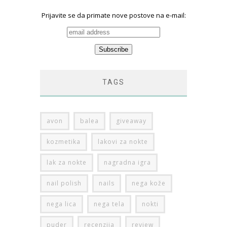
Prijavite se da primate nove postove na e-mail:
TAGS
avon
balea
giveaway
kozmetika
lakovi za nokte
lak za nokte
nagradna igra
nail polish
nails
nega kože
nega lica
nega tela
nokti
puder
recenzija
review