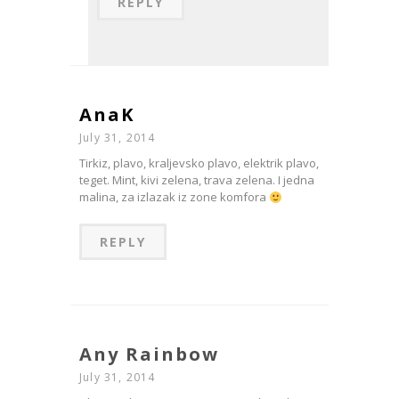
REPLY
AnaK
July 31, 2014
Tirkiz, plavo, kraljevsko plavo, elektrik plavo,
teget. Mint, kivi zelena, trava zelena. I jedna
malina, za izlazak iz zone komfora
REPLY
Any Rainbow
July 31, 2014