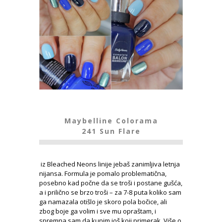
Maybelline Colorama
241 Sun Flare
iz Bleached Neons linije jebaš zanimljiva letnja
nijansa. Formula je pomalo problematična,
posebno kad počne da se troši i postane gušća,
a i prilično se brzo troši – za 7-8 puta koliko sam
ga namazala otišlo je skoro pola bočice, ali
zbog boje ga volim i sve mu opraštam, i
spremna sam da kupim još koji primerak. Više o