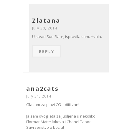
Zlatana
July 30, 2014
U stvari Sun Flare, ispravila sam. Hvala.
REPLY
ana2cats
July 31, 2014
Glasam za plavi CG – diiiiivan!
Ja sam ovog leta zaljubljena u nekoliko
Flormar Matte lakova i Chanel Taboo.
Savrsenstvo u bocici!