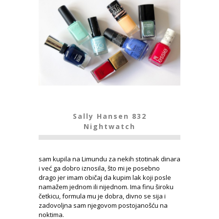
Sally Hansen 832
Nightwatch
sam kupila na Limundu za nekih stotinak dinara
i već ga dobro iznosila, što mi je posebno
drago jer imam običaj da kupim lak koji posle
namažem jednom ili nijednom. Ima finu široku
četkicu, formula mu je dobra, divno se sija i
zadovoljna sam njegovom postojanošću na
noktima.