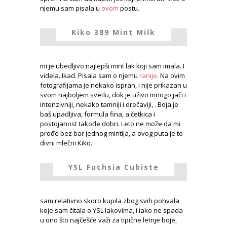
njemu sam pisala u
ovom
postu.
Kiko 389 Mint Milk
mi je ubedljivo najlepši mint lak koji sam imala. I
videla. Ikad. Pisala sam o njemu
ranije
. Na ovim
fotografijama je nekako ispran, i nije prikazan u
svom najboljem svetlu, dok je uživo mnogo jači i
intenzivniji, nekako tamniji i drečaviji, . Boja je
baš upadljiva, formula fina, a četkica i
postojanost takođe dobri. Leto ne može da mi
prođe bez bar jednog mintija, a ovog puta je to
divni mlečni Kiko.
YSL Fuchsia Cubiste
sam relativno skoro kupila zbog svih pohvala
koje sam čitala o YSL lakovima, i iako ne spada
u ono što najčešće važi za tipične letnje boje,