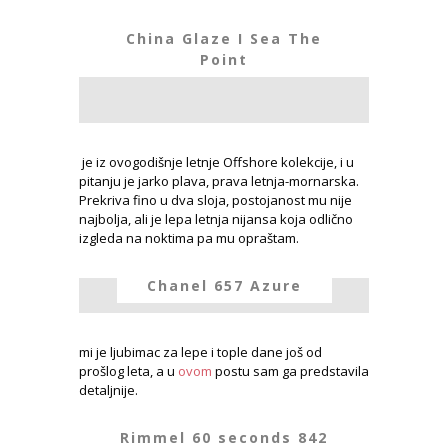
China Glaze I Sea The
Point
je iz ovogodišnje letnje Offshore kolekcije, i u
pitanju je jarko plava, prava letnja-mornarska.
Prekriva fino u dva sloja, postojanost mu nije
najbolja, ali je lepa letnja nijansa koja odlično
izgleda na noktima pa mu opraštam.
Chanel 657 Azure
mi je ljubimac za lepe i tople dane još od
prošlog leta, a u
ovom
postu sam ga predstavila
detaljnije.
Rimmel 60 seconds 842