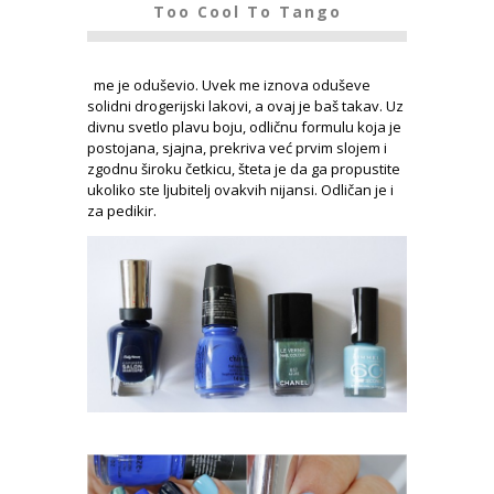
Too Cool To Tango
me je oduševio. Uvek me iznova oduševe
solidni drogerijski lakovi, a ovaj je baš takav. Uz
divnu svetlo plavu boju, odličnu formulu koja je
postojana, sjajna, prekriva već prvim slojem i
zgodnu široku četkicu, šteta je da ga propustite
ukoliko ste ljubitelj ovakvih nijansi. Odličan je i
za pedikir.