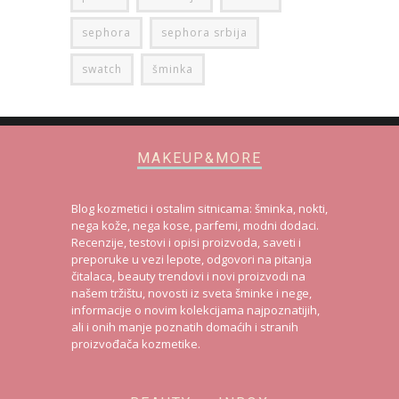
sephora
sephora srbija
swatch
šminka
MAKEUP&MORE
Blog kozmetici i ostalim sitnicama: šminka, nokti,
nega kože, nega kose, parfemi, modni dodaci.
Recenzije, testovi i opisi proizvoda, saveti i
preporuke u vezi lepote, odgovori na pitanja
čitalaca, beauty trendovi i novi proizvodi na
našem tržištu, novosti iz sveta šminke i nege,
informacije o novim kolekcijama najpoznatijih,
ali i onih manje poznatih domaćih i stranih
proizvođača kozmetike.