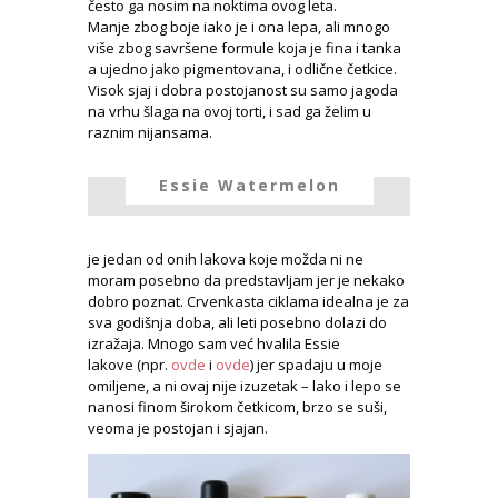
često ga nosim na noktima ovog leta.
Manje zbog boje iako je i ona lepa, ali mnogo
više zbog savršene formule koja je fina i tanka
a ujedno jako pigmentovana, i odlične četkice.
Visok sjaj i dobra postojanost su samo jagoda
na vrhu šlaga na ovoj torti, i sad ga želim u
raznim nijansama.
Essie Watermelon
je jedan od onih lakova koje možda ni ne
moram posebno da predstavljam jer je nekako
dobro poznat. Crvenkasta ciklama idealna je za
sva godišnja doba, ali leti posebno dolazi do
izražaja. Mnogo sam već hvalila Essie
lakove (npr.
ovde
i
ovde
) jer spadaju u moje
omiljene, a ni ovaj nije izuzetak – lako i lepo se
nanosi finom širokom četkicom, brzo se suši,
veoma je postojan i sjajan.