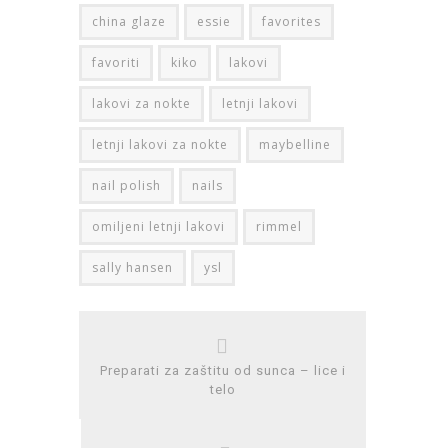
china glaze
essie
favorites
favoriti
kiko
lakovi
lakovi za nokte
letnji lakovi
letnji lakovi za nokte
maybelline
nail polish
nails
omiljeni letnji lakovi
rimmel
sally hansen
ysl
Preparati za zaštitu od sunca – lice i
telo