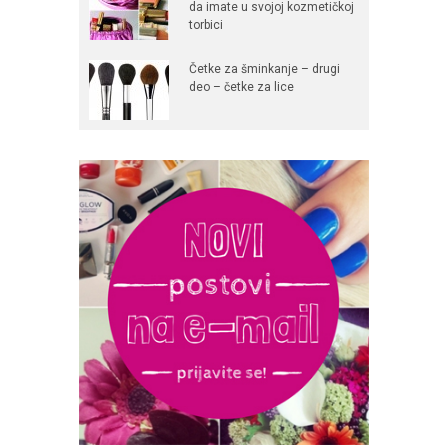
da imate u svojoj kozmetičkoj
torbici
Četke za šminkanje – drugi
deo – četke za lice