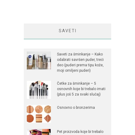
SAVETI
Saveti za šminkanje – Kako
odabrati savršen puder, treći
deo (puderi prema tipu kože,
moji omiljeni puderi)
Četke za šminkanje – 5
osnovnih koje bi trebalo imati
(plus još 5 za svaki slučaj)
Osnovno o bronzerima
Pet proizvoda koje bi trebalo