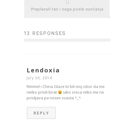
Preplanuli ten i nega posle sunčanja
13 RESPONSES
Lendoxia
July 30, 2014
Rimmel i China Glaze bi bili moj izbor da me
netko prisili birat
iako sreca nitko me ne
prisiljava pa nosim svasta ^_^
REPLY