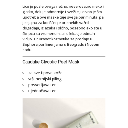
Lice je posle ovoga nežno, neverovatno meko i
glatko, deluje odmornije i svežije, i divno je što
upotreba ove maske taje svega par minuta, pa
je sjajna za korišćenje pre nekih važnih
događaja, izlazaka i slično, posebno ako ste u
škripcu sa vremenom, a i efekat je odmah
vidljiv. Dr Brandt kozmetika se prodaje u
Sephora parfimerijama u Beogradu i Novom
sadu.
Caudalie Glycolic Peel Mask
za sve tipove kože
vrši hemijski piling
posvetljava ten
ujednačava ten