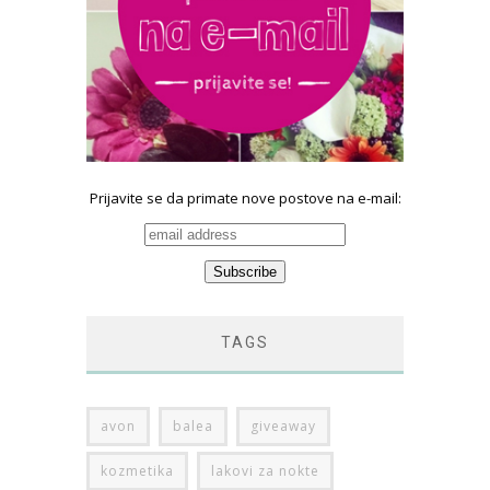
Prijavite se da primate nove postove na e-mail:
TAGS
avon
balea
giveaway
kozmetika
lakovi za nokte