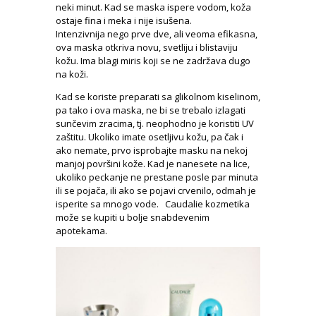
neki minut. Kad se maska ispere vodom, koža
ostaje fina i meka i nije isušena.
Intenzivnija nego prve dve, ali veoma efikasna,
ova maska otkriva novu, svetliju i blistaviju
kožu. Ima blagi miris koji se ne zadržava dugo
na koži.
Kad se koriste preparati sa glikolnom kiselinom,
pa tako i ova maska, ne bi se trebalo izlagati
sunčevim zracima, tj. neophodno je koristiti UV
zaštitu. Ukoliko imate osetljivu kožu, pa čak i
ako nemate, prvo isprobajte masku na nekoj
manjoj površini kože. Kad je nanesete na lice,
ukoliko peckanje ne prestane posle par minuta
ili se pojača, ili ako se pojavi crvenilo, odmah je
isperite sa mnogo vode. Caudalie kozmetika
može se kupiti u bolje snabdevenim
apotekama.