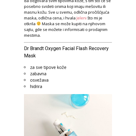
da odgovara svim tipovima kože, s tim što će se
posebno svideti onima koji imaju mešovitu ili
masnu kožu. Sve u svemu, odlična pročišćijuća
maska, odlična cena, i hvala
Jeleni
što mi je
otkrila
Maska se može kupiti na njihovom
sajtu, gde se možete i informisati o prodajnim
mestima.
Dr Brandt Oxygen Facial Flash Recovery
Mask
za sve tipove kože
zabavna
osvežava
hidrira