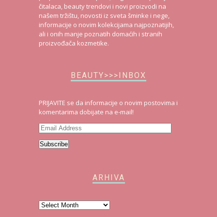
čitalaca, beauty trendovi i novi proizvodi na
našem tržištu, novosti iz sveta šminke i nege,
informacije o novim kolekcijama najpoznatijih,
ali i onih manje poznatih domaćih i stranih
proizvođača kozmetike.
BEAUTY>>>INBOX
PRIJAVITE se da informacije o novim postovima i
komentarima dobijate na e-mail!
Email
Address
Subscribe
ARHIVA
Arhiva