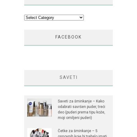
Kategorije
FACEBOOK
SAVETI
Saveti za šminkanje – Kako
odabrati savršen puder, treći
deo (puderi prema tipu kože,
moji omiljeni puderi)
Četke za šminkanje – 5
osnovnih koje bi trebalo imati