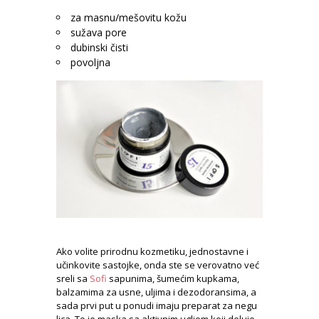
za masnu/mešovitu kožu
sužava pore
dubinski čisti
povoljna
Ako volite prirodnu kozmetiku, jednostavne i
učinkovite sastojke, onda ste se verovatno već
sreli sa
Sofi
sapunima, šumećim kupkama,
balzamima za usne, uljima i dezodoransima, a
sada prvi put u ponudi imaju preparat za negu