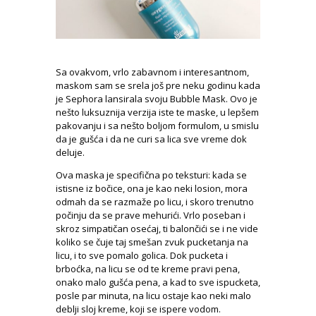
Sa ovakvom, vrlo zabavnom i interesantnom,
maskom sam se srela još pre neku godinu kada
je Sephora lansirala svoju Bubble Mask. Ovo je
nešto luksuznija verzija iste te maske, u lepšem
pakovanju i sa nešto boljom formulom, u smislu
da je gušća i da ne curi sa lica sve vreme dok
deluje.
Ova maska je specifična po teksturi: kada se
istisne iz bočice, ona je kao neki losion, mora
odmah da se razmaže po licu, i skoro trenutno
počinju da se prave mehurići. Vrlo poseban i
skroz simpatičan osećaj, ti balončići se i ne vide
koliko se čuje taj smešan zvuk pucketanja na
licu, i to sve pomalo golica. Dok pucketa i
brboćka, na licu se od te kreme pravi pena,
onako malo gušća pena, a kad to sve ispucketa,
posle par minuta, na licu ostaje kao neki malo
deblji sloj kreme, koji se ispere vodom.