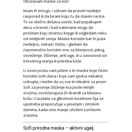
Obožavam maske za lice!
Imam ih mnogo, i uživam da pravim nedeljni
raspored ili da biram koju ću da stavim na lice.
To se obično dešava uveče, kad popakujem
decu u krevet, i kad natenane mogu da
pročitam koju stranicu knjige ili odgledam neku
od omiljenih serija. Maske koristim bar tri puta
nedeljno, nekad i češće, i gledam da
naizmenično koristim one za blistavost, piling,
osveženje, čišćenje, anti-age, ili u zavisnosti od
trenutnog stanja ili potreba kože.
U ovom postu vam pišem o tri maske koje često
koristim ovih dana i koje sam (jedva nekako)
izdvojila, i mislim da su sve tri idealne za jesen:
Sofi za jesenje čišćenje lica posle letnjih
vrućina, osvežavajuća Dr Brandt za blistavu
kožu i Caudalie sa glikolnom kiselinom čija se
upotreba preporučuje u jesenjim i zimskim
danima, kada smo manje izloženi sunčevim
zracima.
Sofi prirodna maska – aktivni ugalj