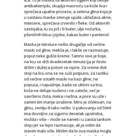
lica. To je maska sa aktivnim ugljem koji deluje
antibakterijski, skuplja masnoću sa kože lica i
sprečava upalne procese, a zelena glina koja je
u sastavu maske smiruje upale, ublažava akne,
mitesere, sprečava crvenilo i fleke. Od aktivnih
sastojaka, tu su još i ši buter, ulje noćurka,
pšeničnih klica i jojobe, kakao buter i pantenol.
Maska je teksture nešto drugačije od većine
maski od gline, mekša je, i lakše se razmazuje,
poput neke gušće kreme. Tamno sive je boje,
na licu se drži dvadesetak minuta (ja je često
držim i duže) a potom se ispire. Za vreme dok
stoji na licu ona se ne suši potpuno, za razliku
od većine ostalih maski na bazi gline, ne
popuca, i najvažnije, kada se ukloni sa lica,
koža ne deluje isušeno i ne zateže, već je
savršeno čista, meka i nežna, a pore su uže i
samim tim manje izražene. Miris je očekivan, na
glinu, zemlju ili tako nešto. U pakovanju od 50ml
ima dovoljno za sigurno desetak upotreba,
možda i više – može se naneti i u zaista tankom
sloju jer se lepo razmazuje, ali ja volim da
stavim malo više. Mislim da bi ova maska mogla