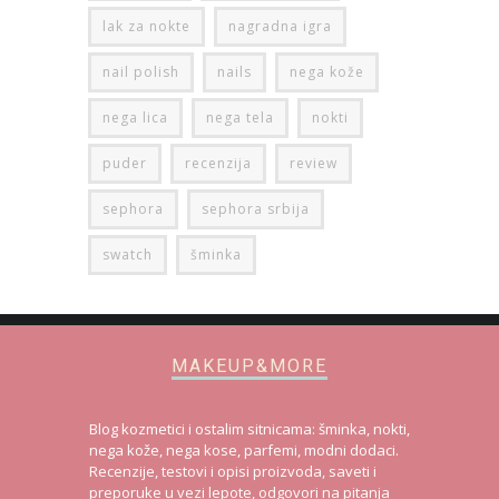
lak za nokte
nagradna igra
nail polish
nails
nega kože
nega lica
nega tela
nokti
puder
recenzija
review
sephora
sephora srbija
swatch
šminka
MAKEUP&MORE
Blog kozmetici i ostalim sitnicama: šminka, nokti,
nega kože, nega kose, parfemi, modni dodaci.
Recenzije, testovi i opisi proizvoda, saveti i
preporuke u vezi lepote, odgovori na pitanja