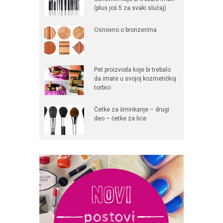
(plus još 5 za svaki slučaj)
Osnovno o bronzerima
Pet proizvoda koje bi trebalo
da imate u svojoj kozmetičkoj
torbici
Četke za šminkanje – drugi
deo – četke za lice