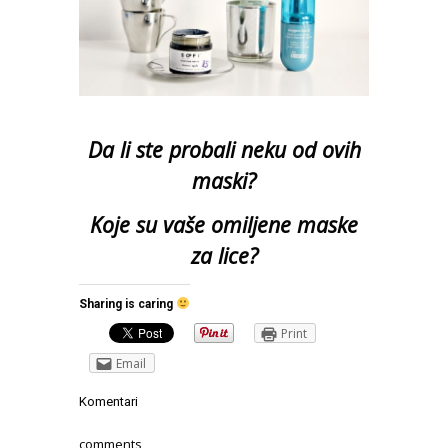
Da li ste probali neku od ovih
maski?
Koje su vaše omiljene maske
za lice?
Sharing is caring
Print
Email
Komentari
comments