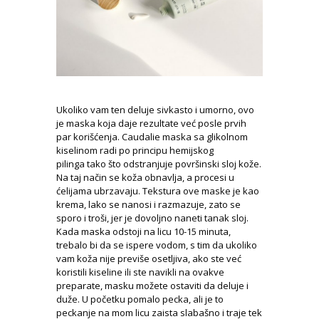
Ukoliko vam ten deluje sivkasto i umorno, ovo
je maska koja daje rezultate već posle prvih
par korišćenja. Caudalie maska sa glikolnom
kiselinom radi po principu hemijskog
pilinga tako što odstranjuje površinski sloj kože.
Na taj način se koža obnavlja, a procesi u
ćelijama ubrzavaju. Tekstura ove maske je kao
krema, lako se nanosi i razmazuje, zato se
sporo i troši, jer je dovoljno naneti tanak sloj.
Kada maska odstoji na licu 10-15 minuta,
trebalo bi da se ispere vodom, s tim da ukoliko
vam koža nije previše osetljiva, ako ste već
koristili kiseline ili ste navikli na ovakve
preparate, masku možete ostaviti da deluje i
duže. U početku pomalo pecka, ali je to
peckanje na mom licu zaista slabašno i traje tek