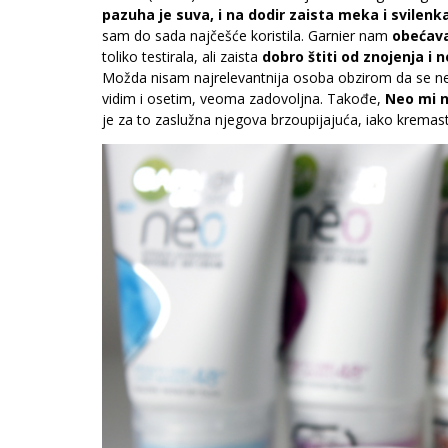
pazuha je suva, i na dodir zaista meka i svilenk
sam do sada najčešće koristila. Garnier nam
obećava
toliko testirala, ali zaista
dobro štiti od znojenja i
Možda nisam najrelevantnija osoba obzirom da se ne 
vidim i osetim, veoma zadovoljna. Takođe,
Neo mi n
je za to zaslužna njegova brzoupijajuća, iako kremast