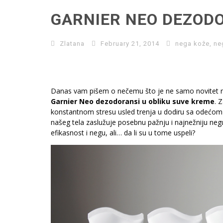
GARNIER NEO DEZOD
Zlatana
February 21, 2014
nega kože
,
ne
Danas vam pišem o nečemu što je ne samo novitet na 
Garnier Neo dezodoransi u obliku suve kreme
. 
konstantnom stresu usled trenja u dodiru sa odećom i
našeg tela zaslužuje posebnu pažnju i najnežniju negu
efikasnost i negu, ali… da li su u tome uspeli?