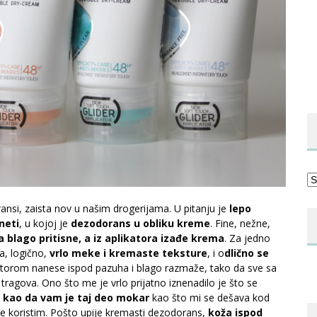
Ka
ansi, zaista nov u našim drogerijama. U pitanju je
lepo
neti
, u kojoj je
dezodorans u obliku kreme
. Fine, nežne,
a blago pritisne, a iz aplikatora izađe krema
. Za jedno
ma, logično,
vrlo meke i kremaste teksture
, i o
dlično se
likatorom nanese ispod pazuha i blago razmaže, tako da sve sa
z tragova. Ono što me je vrlo prijatno iznenadilo je što se
 kao da vam je taj deo mokar
kao što mi se dešava kod
 ne koristim. Pošto upije kremasti dezodorans,
koža ispod