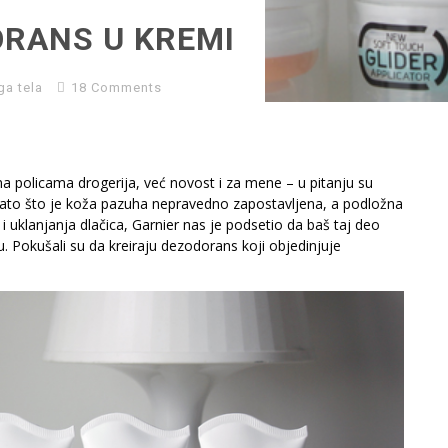
ORANS U KREMI
ga tela
18 Comments
policama drogerija, već novost i za mene – u pitanju su
Zato što je koža pazuha nepravedno zapostavljena, a podložna
 uklanjanja dlačica, Garnier nas je podsetio da baš taj deo
. Pokušali su da kreiraju dezodorans koji objedinjuje