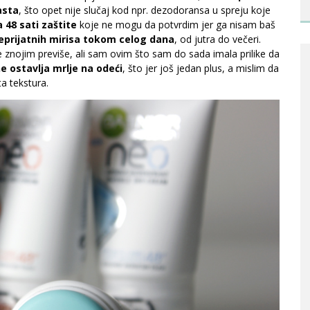
asta
, što opet nije slučaj kod npr. dezodoransa u spreju koje
 48 sati zaštite
koje ne mogu da potvrdim jer ga nisam baš
 neprijatnih mirisa tokom celog dana
, od jutra do večeri.
znojim previše, ali sam ovim što sam do sada imala prilike da
e ostavlja mrlje na odeći
, što jer još jedan plus, a mislim da
a tekstura.