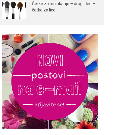
Četke za šminkanje – drugi deo –
četke za lice