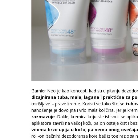
Garnier Neo je kao koncept, kad su u pitanju dezodor
dizajnirana tuba, mala, lagana i praktična za po
mirišljave – prave kreme. Koristi se tako što se
tubic
nanošenje je dovoljna i vrlo mala količina, jer je kre
razmazuje
. Dakle, kremica koju ste istisnuli se ap
aplikatora završi na vašoj koži, pa on ostaje čist i be
veoma brzo upija u kožu, pa nema onog osećaja
roll-on (tečnih) dezodoransa koje baš iz tog razloga