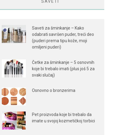
SAVETI
Saveti za šminkanje – Kako
odabrati savršen puder, treći deo
(puderi prema tipu kože, moji
omiljeni puderi)
Četke za šminkanje – 5 osnovnih
koje bi trebalo imati (plus još 5 za
svaki slučaj)
Osnovno o bronzerima
Pet proizvoda koje bi trebalo da
imate u svojoj kozmetičkoj torbici