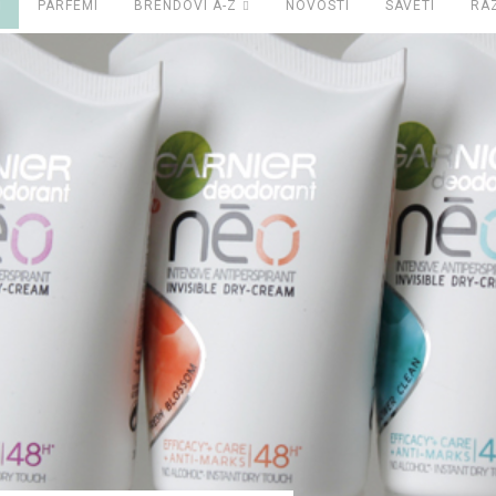
PARFEMI
BRENDOVI A-Z
NOVOSTI
SAVETI
RA