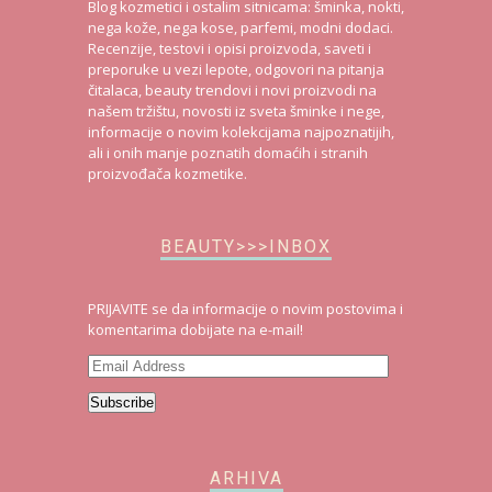
Blog kozmetici i ostalim sitnicama: šminka, nokti,
nega kože, nega kose, parfemi, modni dodaci.
Recenzije, testovi i opisi proizvoda, saveti i
preporuke u vezi lepote, odgovori na pitanja
čitalaca, beauty trendovi i novi proizvodi na
našem tržištu, novosti iz sveta šminke i nege,
informacije o novim kolekcijama najpoznatijih,
ali i onih manje poznatih domaćih i stranih
proizvođača kozmetike.
BEAUTY>>>INBOX
PRIJAVITE se da informacije o novim postovima i
komentarima dobijate na e-mail!
Email
Address
Subscribe
ARHIVA