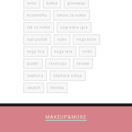
avon
balea
giveaway
kozmetika
lakovi za nokte
lak za nokte
nagradna igra
nail polish
nails
nega kože
nega lica
nega tela
nokti
puder
recenzija
review
sephora
sephora srbija
swatch
šminka
MAKEUP&MORE