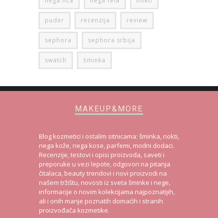
nega lica
nega tela
nokti
puder
recenzija
review
sephora
sephora srbija
swatch
šminka
MAKEUP&MORE
Blog kozmetici i ostalim sitnicama: šminka, nokti,
nega kože, nega kose, parfemi, modni dodaci.
Recenzije, testovi i opisi proizvoda, saveti i
preporuke u vezi lepote, odgovori na pitanja
čitalaca, beauty trendovi i novi proizvodi na
našem tržištu, novosti iz sveta šminke i nege,
informacije o novim kolekcijama najpoznatijih,
ali i onih manje poznatih domaćih i stranih
proizvođača kozmetike.