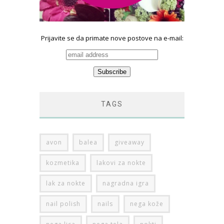
Prijavite se da primate nove postove na e-mail:
TAGS
avon
balea
giveaway
kozmetika
lakovi za nokte
lak za nokte
nagradna igra
nail polish
nails
nega kože