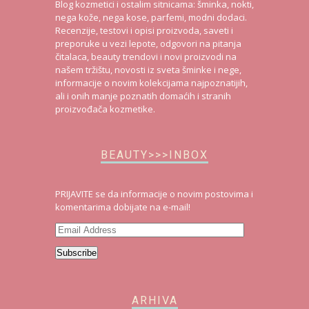
Blog kozmetici i ostalim sitnicama: šminka, nokti,
nega kože, nega kose, parfemi, modni dodaci.
Recenzije, testovi i opisi proizvoda, saveti i
preporuke u vezi lepote, odgovori na pitanja
čitalaca, beauty trendovi i novi proizvodi na
našem tržištu, novosti iz sveta šminke i nege,
informacije o novim kolekcijama najpoznatijih,
ali i onih manje poznatih domaćih i stranih
proizvođača kozmetike.
BEAUTY>>>INBOX
PRIJAVITE se da informacije o novim postovima i
komentarima dobijate na e-mail!
Email
Address
Subscribe
ARHIVA