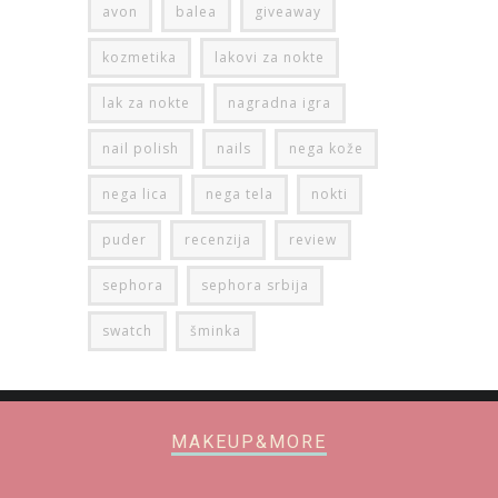
avon
balea
giveaway
kozmetika
lakovi za nokte
lak za nokte
nagradna igra
nail polish
nails
nega kože
nega lica
nega tela
nokti
puder
recenzija
review
sephora
sephora srbija
swatch
šminka
MAKEUP&MORE